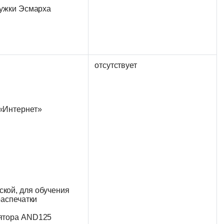
ружки Эсмарха
отсутствует
«Интернет»
кой, для обучения
распечатки
лятора AND125