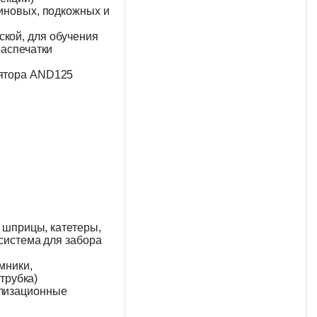
иновых, подкожных и
кой, для обучения
распечатки
лятора AND125
 шприцы, катетеры,
 система для забора
мники,
трубка)
илизационные