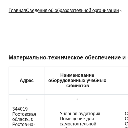
Перейти
к
Главная
Сведения об образовательной организации
содержимому
Материально-техническое обеспечение и 
Наименование
Адрес
оборудованных учебных
кабинетов
1
2
344019,
Учебная аудитория
С
Ростовская
Помещение для
С
область, г.
самостоятельной
С
Ростов-на-