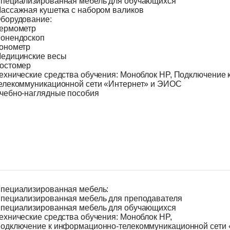
пециализированная мебель для обучающихся
ассажная кушетка с набором валиков
борудование:
ермометр
онендоскоп
онометр
едицинские весы
остомер
ехнические средства обучения: Моноблок HP, Подключение
елекоммуникационной сети «Интернет» и ЭИОС
чебно-наглядные пособия
пециализированная мебель:
пециализированная мебель для преподавателя
пециализированная мебель для обучающихся
ехнические средства обучения: Моноблок HP,
одключение к информационно-телекоммуникационной сети 