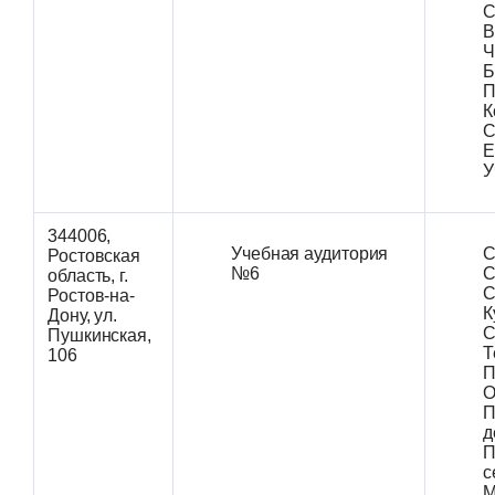
С
В
Ч
Б
П
К
С
Е
У
344006,
Учебная аудитория
С
Ростовская
№6
С
область, г.
С
Ростов-на-
К
Дону, ул.
С
Пушкинская,
Т
106
П
О
П
д
П
с
М