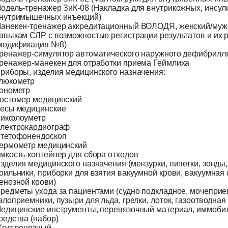
одель-тренажер ЗиК-08 (Накладка для внутрикожных, инсул
нутримышечных инъекций)
анекен-тренажер аккредитационный ВОЛОДЯ, женский/мужс
авыкам СЛР с возможностью регистрации результатов и их 
модификация №8)
ренажер-симулятор автоматического наружного дефибрил
ренажер-манекен для отработки приема Геймлиха
риборы, изделия медицинского назначения:
люкометр
онометр
остомер медицинский
есы медицинские
икфлоуметр
лектрокардиограф
тетофонендоскоп
ермометр медицинский
мкость-контейнер для сбора отходов
зделия медицинского назначения (мензурки, пипетки, зонды,
оильники, приборки для взятия вакуумной крови, вакуумная
енозной крови)
редметы ухода за пациентами (судно подкладное, мочеприе
алоприемники, пузыри для льда, грелки, лоток, газоотводная 
едицинские инструменты, перевязочный материал, иммоб
редства (набор)
гут венозный