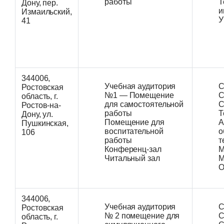
работы
Т
Дону, пер.
и
Измаильский,
У
41
344006,
Учебная аудитория
С
Ростовская
№1 — Помещение
С
область, г.
для самостоятельной
С
Ростов-на-
работы
Т
Дону, ул.
Помещение для
А
Пушкинская,
воспитательной
о
106
работы
т
Конференц-зал
М
Читальный зал
М
О
344006,
Учебная аудитория
С
Ростовская
№ 2 помещение для
С
область, г.