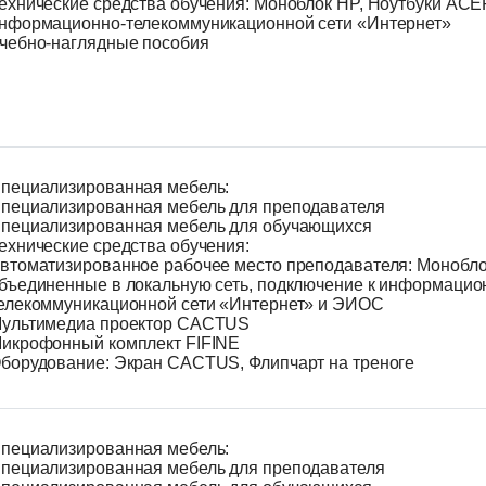
ехнические средства обучения: Моноблок HP, Ноутбуки ACE
нформационно-телекоммуникационной сети «Интернет»
чебно-наглядные пособия
пециализированная мебель:
пециализированная мебель для преподавателя
пециализированная мебель для обучающихся
ехнические средства обучения:
втоматизированное рабочее место преподавателя: Монобло
бъединенные в локальную сеть, подключение к информацио
елекоммуникационной сети «Интернет» и ЭИОС
ультимедиа проектор CACTUS
икрофонный комплект FIFINE
борудование: Экран CACTUS, Флипчарт на треноге
пециализированная мебель:
пециализированная мебель для преподавателя