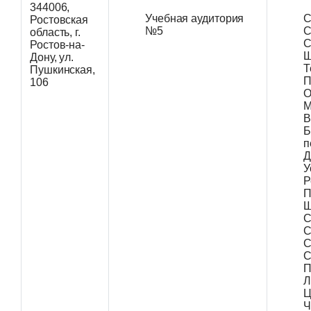
344006,
Учебная аудитория
С
Ростовская
№5
С
область, г.
С
Ростов-на-
Ш
Дону, ул.
Т
Пушкинская,
П
106
О
М
В
Б
п
Д
У
Р
П
Ш
С
С
С
С
П
Л
Ц
Ч