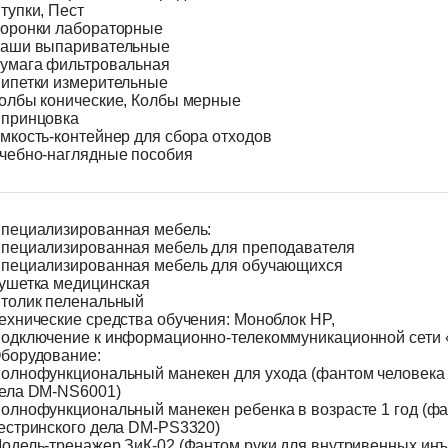
тупки, Пест
оронки лабораторные
аши выпаривательные
умага фильтровальная
ипетки измерительные
олбы конические, Колбы мерные
принцовка
мкость-контейнер для сбора отходов
чебно-наглядные пособия
пециализированная мебель:
пециализированная мебель для преподавателя
пециализированная мебель для обучающихся
ушетка медицинская
толик пеленальный
ехнические средства обучения: Моноблок HP,
одключение к информационно-телекоммуникационной сети 
борудование:
олнофункциональный манекен для ухода (фантом человека 
ела DM-NS6001)
олнофункциональный манекен ребенка в возрасте 1 год (ф
естринского дела DM-PS3320)
одель-тренажер ЗиК-02 (Фантом руки для внутривенных инъ