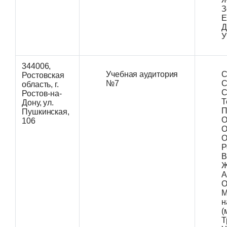
З
Е
Д
У
344006,
Учебная аудитория
С
Ростовская
№7
С
область, г.
С
Ростов-на-
Т
Дону, ул.
П
Пушкинская,
О
106
О
О
Р
В
Ж
А
О
М
н
(
Т