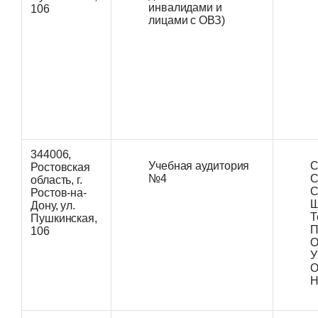
инвалидами и
106
лицами с ОВЗ)
344006,
Учебная аудитория
С
Ростовская
№4
С
область, г.
С
Ростов-на-
Дону, ул.
Т
Пушкинская,
П
106
О
У
О
Н