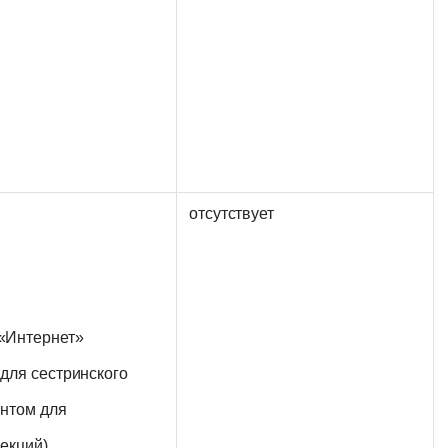
отсутствует
«Интернет»
для сестринского
антом для
екций)