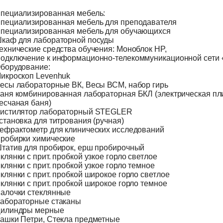
пециализированная мебель:
пециализированная мебель для преподавателя
пециализированная мебель для обучающихся
каф для лабораторной посуды
ехнические средства обучения: Моноблок HP,
одключение к информационно-телекоммуникационной сети 
борудование:
икроскоп Levenhuk
есы лабораторные ВК, Весы ВСМ, набор гирь
аня комбинированная лабораторная БКЛ (электрическая пли
есчаная баня)
истилятор лабораторный STEGLER
становка для титрования (ручная)
ефрактометр для клинических исследований
робирки химические
татив для пробирок, ерш пробирочный
клянки с прит. пробкой узкое горло светлое
клянки с прит. пробкой узкое горло темное
клянки с прит. пробкой широкое горло светлое
клянки с прит. пробкой широкое горло темное
алочки стеклянные
абораторные стаканы
илиндры мерные
ашки Петри, Стекла предметные