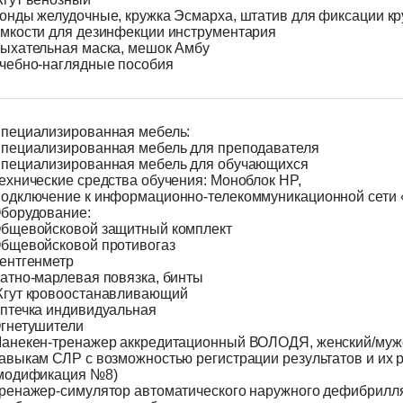
онды желудочные, кружка Эсмарха, штатив для фиксации к
мкости для дезинфекции инструментария
ыхательная маска, мешок Амбу
чебно-наглядные пособия
пециализированная мебель:
пециализированная мебель для преподавателя
пециализированная мебель для обучающихся
ехнические средства обучения: Моноблок HP,
одключение к информационно-телекоммуникационной сети 
борудование:
бщевойсковой защитный комплект
бщевойсковой противогаз
ентгенметр
атно-марлевая повязка, бинты
гут кровоостанавливающий
птечка индивидуальная
гнетушители
анекен-тренажер аккредитационный ВОЛОДЯ, женский/мужс
авыкам СЛР с возможностью регистрации результатов и их 
модификация №8)
ренажер-симулятор автоматического наружного дефибрил