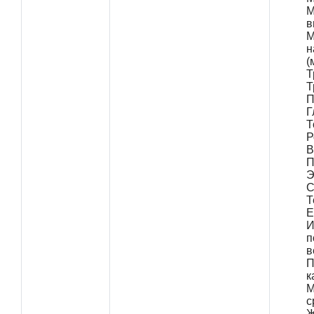
М
в
М
н
(
Т
Т
П
Г
Т
Р
В
П
Э
С
Т
Е
И
п
в
П
к
М
с
Ж