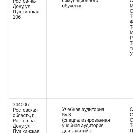
симуляционного
С
Ростов-на-
обучения
М
Дону, ул.
О
Пушкинская,
Т
106
Ф
Т
М
Р
Т
т
У
344006,
Учебная аудитория
С
Ростовская
№ 3
С
область, г.
(специализированная
С
Ростов-на-
учебная аудитория
Т
Дону, ул.
для занятий с
П
Пушкинская,