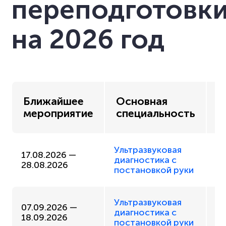
переподготовк
на 2026 год
В
Ближайшее
Основная
ф
мероприятие
специальность
о
Ультразвуковая
Оч
17.08.2026 —
диагностика с
п
28.08.2026
постановкой руки
р
Ультразвуковая
Оч
07.09.2026 —
диагностика с
п
18.09.2026
постановкой руки
р