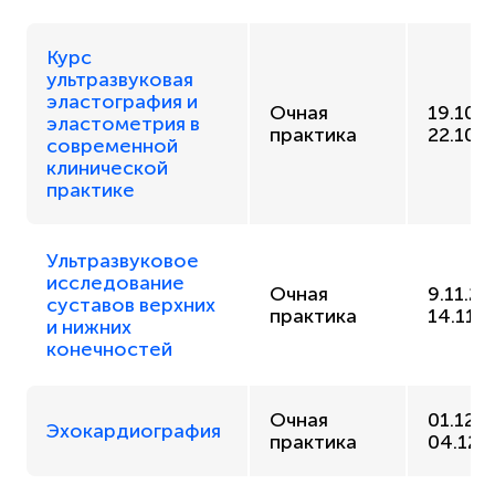
Курс
ультразвуковая
эластография и
Очная
19.10.
эластометрия в
практика
22.10.
современной
клинической
практике
Ультразвуковое
исследование
Очная
9.11.20
суставов верхних
практика
14.11.
и нижних
конечностей
Очная
01.12.
Эхокардиография
практика
04.12.