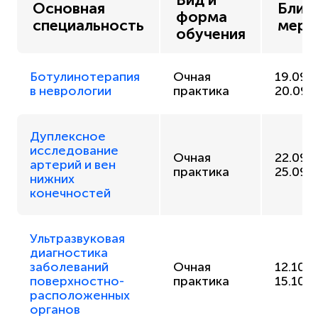
Вид и
Основная
Ближ
форма
специальность
меро
обучения
Ботулинотерапия
Очная
19.09.2
в неврологии
практика
20.09.
Дуплексное
исследование
Очная
22.09.
артерий и вен
практика
25.09.
нижних
конечностей
Ультразвуковая
диагностика
заболеваний
Очная
12.10.
поверхностно-
практика
15.10.
расположенных
органов