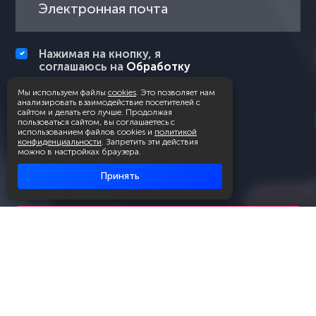
Нажимая на кнопку, я
соглашаюсь на
Обработку
персональных данных
и с
Правилами пользования
Мы используем файлы
cookies
. Это позволяет нам
анализировать взаимодействие посетителей с
платформой
сайтом и делать его лучше. Продолжая
пользоваться сайтом, вы соглашаетесь с
использованием файлов cookies и
политикой
конфиденциальности
. Запретить эти действия
можно в настройках браузера.
Принять
Подписаться на рассылку