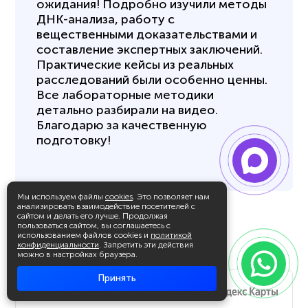
ожидания! Подробно изучили методы
ДНК-анализа, работу с
вещественными доказательствами и
составление экспертных заключений.
Практические кейсы из реальных
расследований были особенно ценны.
Все лабораторные методики
детально разбирали на видео.
Благодарю за качественную
подготовку!
Мы используем файлы
cookies
. Это позволяет нам
анализировать взаимодействие посетителей с
сайтом и делать его лучше. Продолжая
пользоваться сайтом, вы соглашаетесь с
использованием файлов cookies и
политикой
конфиденциальности
. Запретить эти действия
можно в настройках браузера.
Принять