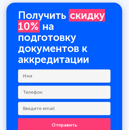
Получить
скидку
10%
на
подготовку
документов к
аккредитации
Отправить