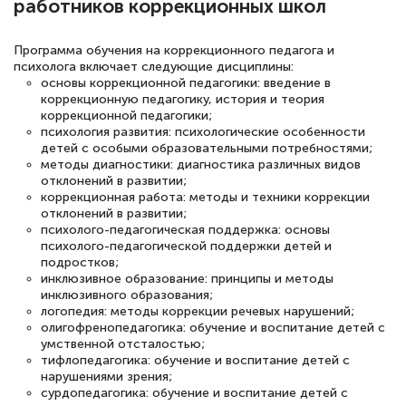
по тяжелой атлетике»! Хочется
работников коррекционных школ
подчеркуть, что при обращении
Программа обучения на коррекционного педагога и
оперативно связались со мной
психолога включает следующие дисциплины:
специалисты, ответили на все
основы коррекционной педагогики: введение в
коррекционную педагогику, история и теория
интересующие вопросы и в течении
коррекционной педагогики;
двух…
психология развития: психологические особенности
детей с особыми образовательными потребностями;
методы диагностики: диагностика различных видов
отклонений в развитии;
коррекционная работа: методы и техники коррекции
отклонений в развитии;
Светлана К
психолого-педагогическая поддержка: основы
Знаток города 7 уровня
психолого-педагогической поддержки детей и
подростков;
10 марта 2026
инклюзивное образование: принципы и методы
инклюзивного образования;
Оставила заявку на обучение онлайн, мне
логопедия: методы коррекции речевых нарушений;
олигофренопедагогика: обучение и воспитание детей с
быстро ответили, разъяснили все детали.
умственной отсталостью;
Обучение понравилось: огромное
тифлопедагогика: обучение и воспитание детей с
нарушениями зрения;
количество тематической литературы,
сурдопедагогика: обучение и воспитание детей с