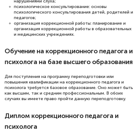
пособий и учебников доступно на время
нарушениями слуха;
психологическое консультирование: основы
прохождения курса, удобная система
психологического консультирования детей, родителей и
аттестации, проблем не возникло ни на
педагогов;
организация коррекционной работы: планирование и
каком этапе…
организация коррекционной работы в образовательных
и медицинских учреждениях.
Обучение на коррекционного педагога и
психолога на базе высшего образования
Для поступления на программу переподготовки или
повышения квалификации на коррекционного педагога и
психолога требуется базовое образование. Оно может быть
как высшим, так и средним профессиональным. В обоих
случаях вы имеете право пройти данную переподготовку.
Диплом коррекционного педагога и
психолога