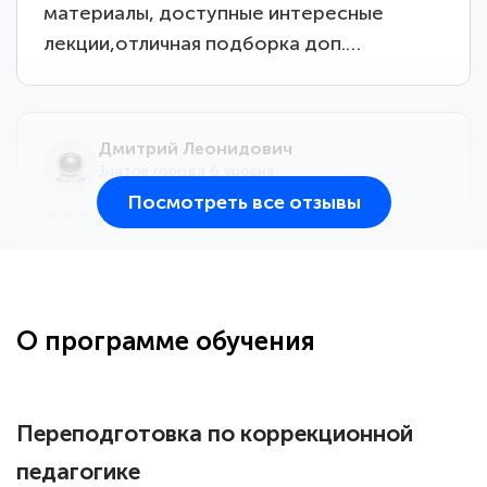
материалы, доступные интересные
лекции,отличная подборка доп.…
Дмитрий Леонидович
Знаток города 6 уровня
Посмотреть все отзывы
25 марта 2026
Здравствуйте, прошёл курс
переподготовки тренер-преподаватель
по всестилевому каратэ. Понравилось
О программе обучения
большое количество методических
работ для обучения и подготовки для
сдачи итоговой аттестации. Спасибо
Переподготовка по коррекционной
педагогике