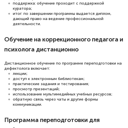
поддержка: обучение проходит с поддержкой
Знаток города 2 уровня
куратора;
итог: по завершении программы выдается диплом,
12 марта 2026
дающий право на ведение профессиональной
деятельности.
Спасибо большое Академии! Грамотное,
вежливое сопровождение! Всё чётко и
Обучение на коррекционного педагога и
понятно! Проходила повышение
психолога дистанционно
квалификации. Ещё раз - СПАСИБО!
Дистанционное обучение по программе переподготовки на
дефектолога включает:
лекции;
Елена Петрикс
доступ к электронным библиотекам;
Знаток города 5 уровня
практические задания и тестирования;
просмотр презентаций;
использование мультимедийных учебных ресурсов;
11 марта 2026
обратную связь через чаты и другие формы
коммуникации.
Всем добрый день! Я прошла курс
повышени каалификации по
Программа переподготовки для
специальности «Тренер-преподаватель