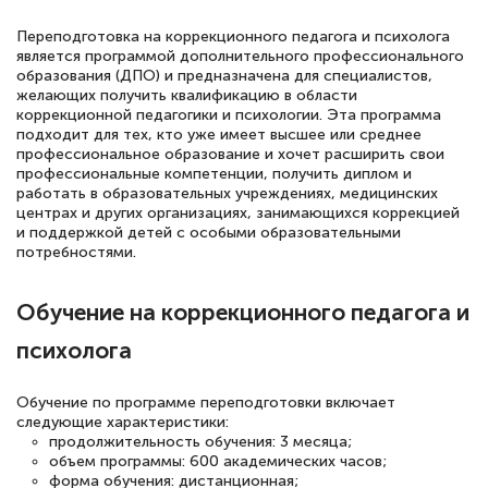
Елена Кравченко
Переподготовка на коррекционного педагога и психолога
Знаток города 5 уровня
является программой дополнительного профессионального
образования (ДПО) и предназначена для специалистов,
желающих получить квалификацию в области
18 марта 2026
коррекционной педагогики и психологии. Эта программа
Выражаю благодарность за курс
подходит для тех, кто уже имеет высшее или среднее
профессиональное образование и хочет расширить свои
повышения квалификации "Эксперт ЕГЭ по
профессиональные компетенции, получить диплом и
русскому языку и литературе". Много
работать в образовательных учреждениях, медицинских
центрах и других организациях, занимающихся коррекцией
полезных материалов помогли
и поддержкой детей с особыми образовательными
подготовиться к тестированию. Это
потребностями.
книги, методические рекомендации,
Обучение на коррекционного педагога и
статьи. Времени на подготовку
достаточно. Курс помогает пройти
психолога
аттестацию в школе. Спасибо!
Обучение по программе переподготовки включает
следующие характеристики:
продолжительность обучения: 3 месяца;
объем программы: 600 академических часов;
Евгения Коротких
форма обучения: дистанционная;