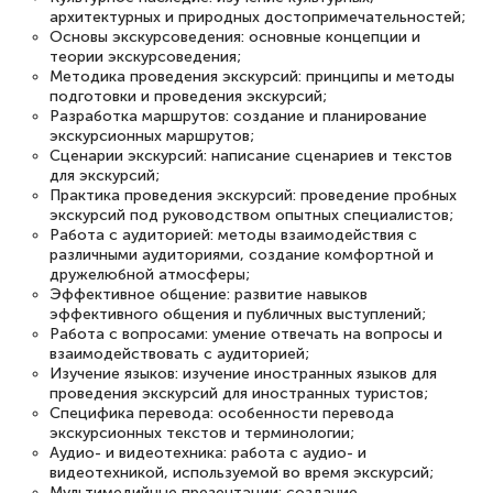
интересующие вопросы и в течении
архитектурных и природных достопримечательностей;
двух…
Основы экскурсоведения: основные концепции и
теории экскурсоведения;
Методика проведения экскурсий: принципы и методы
подготовки и проведения экскурсий;
Разработка маршрутов: создание и планирование
экскурсионных маршрутов;
Светлана К
Сценарии экскурсий: написание сценариев и текстов
Знаток города 7 уровня
для экскурсий;
Практика проведения экскурсий: проведение пробных
10 марта 2026
экскурсий под руководством опытных специалистов;
Работа с аудиторией: методы взаимодействия с
Оставила заявку на обучение онлайн, мне
различными аудиториями, создание комфортной и
дружелюбной атмосферы;
быстро ответили, разъяснили все детали.
Эффективное общение: развитие навыков
Обучение понравилось: огромное
эффективного общения и публичных выступлений;
Работа с вопросами: умение отвечать на вопросы и
количество тематической литературы,
взаимодействовать с аудиторией;
пособий и учебников доступно на время
Изучение языков: изучение иностранных языков для
проведения экскурсий для иностранных туристов;
прохождения курса, удобная система
Специфика перевода: особенности перевода
аттестации, проблем не возникло ни на
экскурсионных текстов и терминологии;
Аудио- и видеотехника: работа с аудио- и
каком этапе…
видеотехникой, используемой во время экскурсий;
Мультимедийные презентации: создание