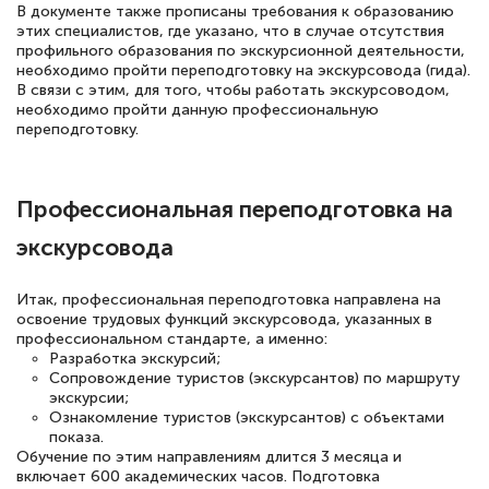
Выражаю благодарность за курс
В документе также прописаны требования к образованию
этих специалистов, где указано, что в случае отсутствия
повышения квалификации "Эксперт ЕГЭ по
профильного образования по экскурсионной деятельности,
русскому языку и литературе". Много
необходимо пройти переподготовку на экскурсовода (гида).
В связи с этим, для того, чтобы работать экскурсоводом,
полезных материалов помогли
необходимо пройти данную профессиональную
подготовиться к тестированию. Это
переподготовку.
книги, методические рекомендации,
статьи. Времени на подготовку
Профессиональная переподготовка на
достаточно. Курс помогает пройти
экскурсовода
аттестацию в школе. Спасибо!
Итак, профессиональная переподготовка направлена на
освоение трудовых функций экскурсовода, указанных в
профессиональном стандарте, а именно:
Евгения Коротких
Разработка экскурсий;
Сопровождение туристов (экскурсантов) по маршруту
Знаток города 2 уровня
экскурсии;
Ознакомление туристов (экскурсантов) с объектами
12 марта 2026
показа.
Обучение по этим направлениям длится 3 месяца и
Спасибо большое Академии! Грамотное,
включает 600 академических часов. Подготовка