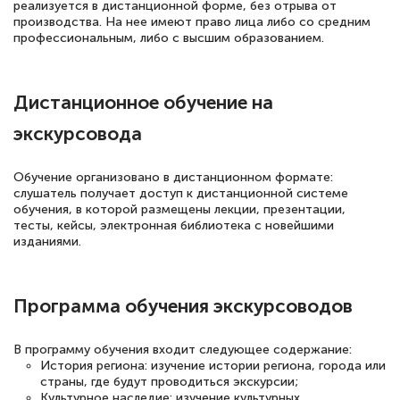
вежливое сопровождение! Всё чётко и
реализуется в дистанционной форме, без отрыва от
производства. На нее имеют право лица либо со средним
понятно! Проходила повышение
профессиональным, либо с высшим образованием.
квалификации. Ещё раз - СПАСИБО!
Дистанционное обучение на
экскурсовода
Елена Петрикс
Знаток города 5 уровня
Обучение организовано в дистанционном формате:
слушатель получает доступ к дистанционной системе
11 марта 2026
обучения, в которой размещены лекции, презентации,
Всем добрый день! Я прошла курс
тесты, кейсы, электронная библиотека с новейшими
изданиями.
повышени каалификации по
специальности «Тренер-преподаватель
по тяжелой атлетике»! Хочется
Программа обучения экскурсоводов
подчеркуть, что при обращении
В программу обучения входит следующее содержание:
оперативно связались со мной
История региона: изучение истории региона, города или
специалисты, ответили на все
страны, где будут проводиться экскурсии;
Культурное наследие: изучение культурных,