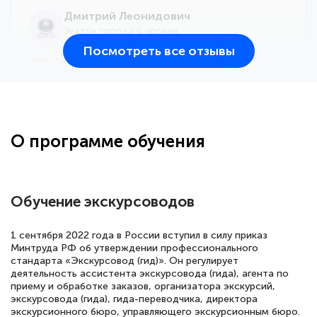
Дмитрий Леонидович
Знаток города 6 уровня
Посмотреть все отзывы
25 марта 2026
Здравствуйте, прошёл курс
переподготовки тренер-преподаватель
по всестилевому каратэ. Понравилось
О программе обучения
большое количество методических
работ для обучения и подготовки для
сдачи итоговой аттестации. Спасибо
Обучение экскурсоводов
1 сентября 2022 года в России вступил в силу приказ
Минтруда РФ об утверждении профессионального
Елена Кравченко
стандарта «Экскурсовод (гид)». Он регулирует
Знаток города 5 уровня
деятельность ассистента экскурсовода (гида), агента по
приему и обработке заказов, организатора экскурсий,
18 марта 2026
экскурсовода (гида), гида-переводчика, директора
экскурсионного бюро, управляющего экскурсионным бюро.