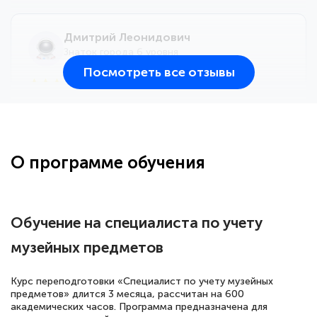
Дмитрий Леонидович
Знаток города 6 уровня
Посмотреть все отзывы
25 марта 2026
Здравствуйте, прошёл курс
переподготовки тренер-преподаватель
по всестилевому каратэ. Понравилось
О программе обучения
большое количество методических
работ для обучения и подготовки для
сдачи итоговой аттестации. Спасибо
Обучение на специалиста по учету
музейных предметов
Елена Кравченко
Курс переподготовки «Специалист по учету музейных
Знаток города 5 уровня
предметов» длится 3 месяца, рассчитан на 600
академических часов. Программа предназначена для