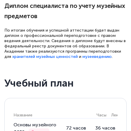
специалисты, ответили на все
Диплом специалиста по учету музейных
интересующие вопросы и в течении
предметов
двух…
По итогам обучения и успешной аттестации будет выдан
диплом о профессиональной переподготовке с правом
ведения деятельности. Сведения о дипломе будут внесены в
Светлана К
федеральный реестр документов об образовании. В
Академии также реализуются программы переподготовки
Знаток города 7 уровня
для
хранителей музейных ценностей
и
музееведению
.
10 марта 2026
Оставила заявку на обучение онлайн, мне
Учебный план
быстро ответили, разъяснили все детали.
Обучение понравилось: огромное
количество тематической литературы,
пособий и учебников доступно на время
прохождения курса, удобная система
Название
Часы
Лекции
аттестации, проблем не возникло ни на
Основы музейного
72
часов
36
часов
36