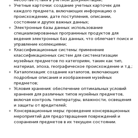
Спасибо большое Академии! Грамотное,
Учетные карточки: создание учетных карточек для
вежливое сопровождение! Всё чётко и
каждого предмета, включающих информацию о
происхождении, дате поступления, описании,
понятно! Проходила повышение
состоянии и других важных данных;
квалификации. Ещё раз - СПАСИБО!
Электронные базы данных: использование
специализированных программных продуктов для
ведения электронных баз данных, что облегчает поиск и
управление коллекциями;
Классификационные системы: применение
классификационных систем для систематизации
Елена Петрикс
музейных предметов по категориям, таким как тип,
Знаток города 5 уровня
материал, эпоха, географическое происхождение и т.д.;
Каталогизация: создание каталогов, включающих
подробные описания и изображения музейных
11 марта 2026
предметов;
Всем добрый день! Я прошла курс
Условия хранения: обеспечение оптимальных условий
хранения для различных типов музейных предметов,
повышени каалификации по
включая контроль температуры, влажности, освещения
специальности «Тренер-преподаватель
и защиты от вредителей;
Консервационные меры: проведение консервационных
по тяжелой атлетике»! Хочется
мероприятий для предотвращения повреждений и
подчеркуть, что при обращении
сохранения предметов в их текущем состоянии.
оперативно связались со мной