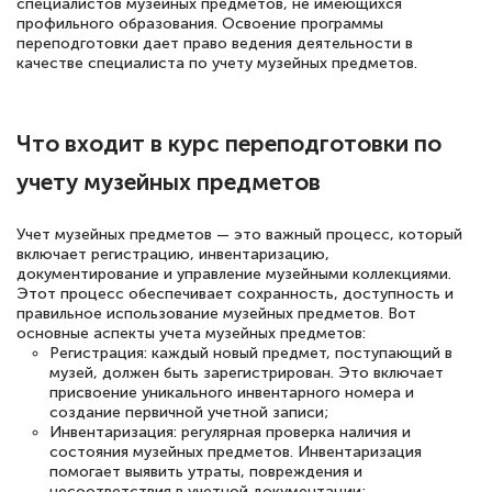
специалистов музейных предметов, не имеющихся
18 марта 2026
профильного образования. Освоение программы
Выражаю благодарность за курс
переподготовки дает право ведения деятельности в
качестве специалиста по учету музейных предметов.
повышения квалификации "Эксперт ЕГЭ по
русскому языку и литературе". Много
полезных материалов помогли
Что входит в курс переподготовки по
подготовиться к тестированию. Это
учету музейных предметов
книги, методические рекомендации,
статьи. Времени на подготовку
Учет музейных предметов — это важный процесс, который
достаточно. Курс помогает пройти
включает регистрацию, инвентаризацию,
документирование и управление музейными коллекциями.
аттестацию в школе. Спасибо!
Этот процесс обеспечивает сохранность, доступность и
правильное использование музейных предметов. Вот
основные аспекты учета музейных предметов:
Регистрация: каждый новый предмет, поступающий в
музей, должен быть зарегистрирован. Это включает
Евгения Коротких
присвоение уникального инвентарного номера и
создание первичной учетной записи;
Знаток города 2 уровня
Инвентаризация: регулярная проверка наличия и
состояния музейных предметов. Инвентаризация
12 марта 2026
помогает выявить утраты, повреждения и
несоответствия в учетной документации;