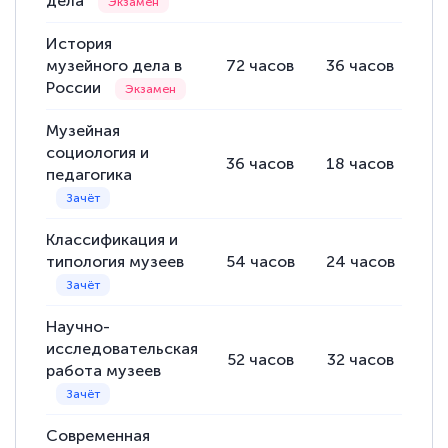
дела
каком этапе…
История
музейного дела в
72
часов
36
часов
36
России
Музейная
социология и
36
часов
18
часов
18
педагогика
Классификация и
типология музеев
54
часов
24
часов
30
Научно-
исследовательская
52
часов
32
часов
20
работа музеев
Современная