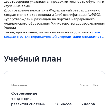
удостоверении указывается продолжительность обучения и
изученные темы.
Удостоверение вносится в Федеральный реестр данных о
документах об образовании и (или) квалификации (ФРДО).
Курс утверждён и размещён на портале непрерывного
Елена Петрикс
медицинского образования Министерства здравоохранения
Знаток города 5 уровня
России.
Также, при желании, мы можем помочь подготовить
пакет
документов для периодической аккредитации специалиста
.
11 марта 2026
Всем добрый день! Я прошла курс
повышени каалификации по
Учебный план
специальности «Тренер-преподаватель
по тяжелой атлетике»! Хочется
подчеркуть, что при обращении
оперативно связались со мной
Название
Часы
Лекции
специалисты, ответили на все
интересующие вопросы и в течении
Современные
тенденции
двух…
развития системы
16
часов
6
часов
10