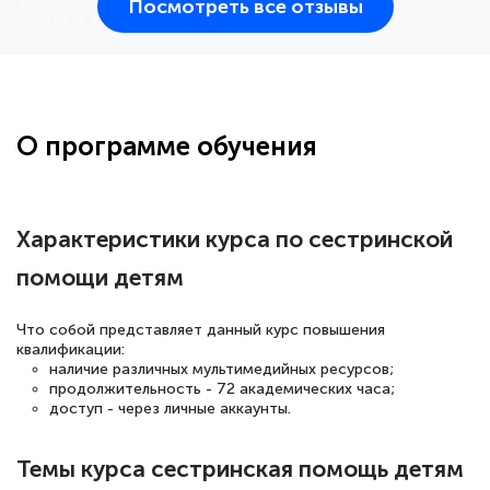
Посмотреть все отзывы
25 марта 2026
Здравствуйте, прошёл курс
переподготовки тренер-преподаватель
по всестилевому каратэ. Понравилось
О программе обучения
большое количество методических
работ для обучения и подготовки для
сдачи итоговой аттестации. Спасибо
Характеристики курса по сестринской
помощи детям
Елена Кравченко
Что собой представляет данный курс повышения
Знаток города 5 уровня
квалификации:
наличие различных мультимедийных ресурсов;
продолжительность - 72 академических часа;
18 марта 2026
доступ - через личные аккаунты.
Выражаю благодарность за курс
повышения квалификации "Эксперт ЕГЭ по
Темы курса сестринская помощь детям
русскому языку и литературе". Много