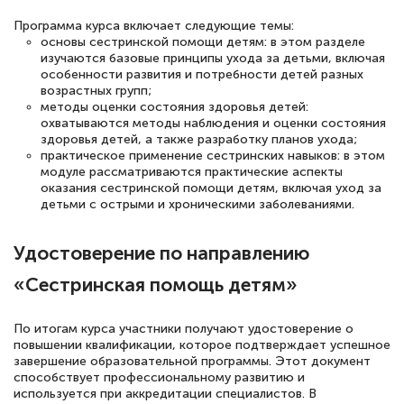
полезных материалов помогли
Программа курса включает следующие темы:
основы сестринской помощи детям: в этом разделе
подготовиться к тестированию. Это
изучаются базовые принципы ухода за детьми, включая
книги, методические рекомендации,
особенности развития и потребности детей разных
возрастных групп;
статьи. Времени на подготовку
методы оценки состояния здоровья детей:
достаточно. Курс помогает пройти
охватываются методы наблюдения и оценки состояния
здоровья детей, а также разработку планов ухода;
аттестацию в школе. Спасибо!
практическое применение сестринских навыков: в этом
модуле рассматриваются практические аспекты
оказания сестринской помощи детям, включая уход за
детьми с острыми и хроническими заболеваниями.
Евгения Коротких
Удостоверение по направлению
Знаток города 2 уровня
«Сестринская помощь детям»
12 марта 2026
Спасибо большое Академии! Грамотное,
По итогам курса участники получают удостоверение о
повышении квалификации, которое подтверждает успешное
вежливое сопровождение! Всё чётко и
завершение образовательной программы. Этот документ
понятно! Проходила повышение
способствует профессиональному развитию и
используется при аккредитации специалистов. В
квалификации. Ещё раз - СПАСИБО!