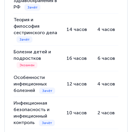
здравоохранения в
РФ
Светлана К
Теория и
Знаток города 7 уровня
философия
14
часов
4
часов
10
сестринского дела
10 марта 2026
Оставила заявку на обучение онлайн, мне
Болезни детей и
быстро ответили, разъяснили все детали.
подростков
16
часов
6
часов
10
Обучение понравилось: огромное
количество тематической литературы,
Особенности
пособий и учебников доступно на время
инфекционных
12
часов
4
часов
8
прохождения курса, удобная система
болезней
аттестации, проблем не возникло ни на
Инфекционная
каком этапе…
безопасность и
10
часов
2
часов
8
инфекционный
контроль