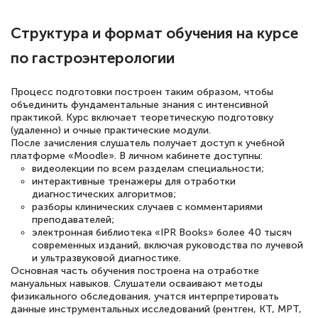
подготовиться к тестированию. Это
Структура и формат обучения на курсе
книги, методические рекомендации,
статьи. Времени на подготовку
по гастроэнтерологии
достаточно. Курс помогает пройти
Процесс подготовки построен таким образом, чтобы
аттестацию в школе. Спасибо!
объединить фундаментальные знания с интенсивной
практикой. Курс включает теоретическую подготовку
(удаленно) и очные практические модули.
После зачисления слушатель получает доступ к учебной
платформе «Moodle». В личном кабинете доступны:
Евгения Коротких
видеолекции по всем разделам специальности;
Знаток города 2 уровня
интерактивные тренажеры для отработки
диагностических алгоритмов;
разборы клинических случаев с комментариями
12 марта 2026
преподавателей;
Спасибо большое Академии! Грамотное,
электронная библиотека «IPR Books» более 40 тысяч
современных изданий, включая руководства по лучевой
вежливое сопровождение! Всё чётко и
и ультразвуковой диагностике.
Основная часть обучения построена на отработке
понятно! Проходила повышение
мануальных навыков. Слушатели осваивают методы
квалификации. Ещё раз - СПАСИБО!
физикального обследования, учатся интерпретировать
данные инструментальных исследований (рентген, КТ, МРТ,