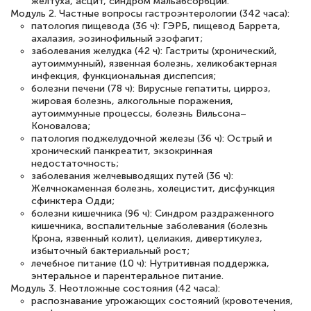
желтуха, асцит, синдром мальабсорбции.
Модуль 2. Частные вопросы гастроэнтерологии (342 часа):
Светлана К
патология пищевода (36 ч): ГЭРБ, пищевод Баррета,
Знаток города 7 уровня
ахалазия, эозинофильный эзофагит;
заболевания желудка (42 ч): Гастриты (хронический,
аутоиммунный), язвенная болезнь, хеликобактерная
10 марта 2026
инфекция, функциональная диспепсия;
Оставила заявку на обучение онлайн, мне
болезни печени (78 ч): Вирусные гепатиты, цирроз,
жировая болезнь, алкогольные поражения,
быстро ответили, разъяснили все детали.
аутоиммунные процессы, болезнь Вильсона–
Коновалова;
Обучение понравилось: огромное
патология поджелудочной железы (36 ч): Острый и
количество тематической литературы,
хронический панкреатит, экзокринная
недостаточность;
пособий и учебников доступно на время
заболевания желчевыводящих путей (36 ч):
прохождения курса, удобная система
Желчнокаменная болезнь, холецистит, дисфункция
сфинктера Одди;
аттестации, проблем не возникло ни на
болезни кишечника (96 ч): Синдром раздраженного
каком этапе…
кишечника, воспалительные заболевания (болезнь
Крона, язвенный колит), целиакия, дивертикулез,
избыточный бактериальный рост;
лечебное питание (10 ч): Нутритивная поддержка,
энтеральное и парентеральное питание.
Модуль 3. Неотложные состояния (42 часа):
распознавание угрожающих состояний (кровотечения,