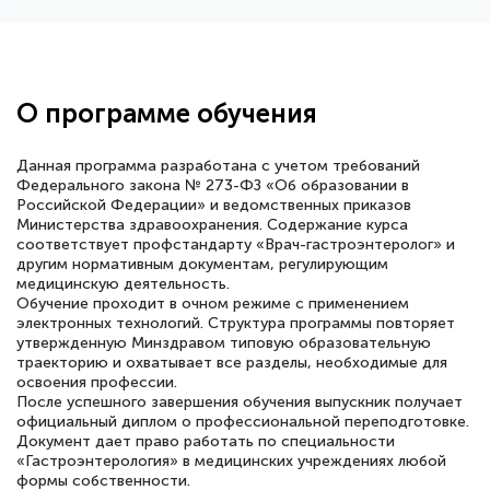
Здравствуйте, прошёл курс
переподготовки тренер-преподаватель
по всестилевому каратэ. Понравилось
О программе обучения
большое количество методических
работ для обучения и подготовки для
Данная программа разработана с учетом требований
сдачи итоговой аттестации. Спасибо
Федерального закона № 273-ФЗ «Об образовании в
Российской Федерации» и ведомственных приказов
Министерства здравоохранения. Содержание курса
соответствует профстандарту «Врач-гастроэнтеролог» и
другим нормативным документам, регулирующим
медицинскую деятельность.
Елена Кравченко
Обучение проходит в очном режиме с применением
Знаток города 5 уровня
электронных технологий. Структура программы повторяет
утвержденную Минздравом типовую образовательную
18 марта 2026
траекторию и охватывает все разделы, необходимые для
освоения профессии.
Выражаю благодарность за курс
После успешного завершения обучения выпускник получает
повышения квалификации "Эксперт ЕГЭ по
официальный диплом о профессиональной переподготовке.
Документ дает право работать по специальности
русскому языку и литературе". Много
«Гастроэнтерология» в медицинских учреждениях любой
формы собственности.
полезных материалов помогли