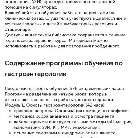
эндоскопия, УЗИ), проходят тренинг по неотложной
помощи на симуляторах.
Важнейший этап обучения: работа с пациентами на
клинических базах. Слушатели участвуют в диагностике и
Елена Петрикс
лечении взрослых и детей в амбулаторных условиях и
Знаток города 5 уровня
стационаре.
Доступ к видеотеке и библиотеке сохраняется в течение
11 марта 2026
года после завершения курса. Материалы можно
использовать в работе и для повторения пройденного.
Всем добрый день! Я прошла курс
повышени каалификации по
Содержание программы обучения по
специальности «Тренер-преподаватель
гастроэнтерологии
по тяжелой атлетике»! Хочется
подчеркуть, что при обращении
Продолжительность обучения 576 академических часов.
оперативно связались со мной
Программа разделена на четыре блока, которые
охватывают все аспекты работы гастроэнтеролога.
специалисты, ответили на все
Модуль 1. Основы гастроэнтерологии (42 часа):
интересующие вопросы и в течении
правовые вопросы. Организация помощи по профилю;
методика сбора анамнеза и осмотра пациента;
двух…
лабораторные и инструментальные методы (рН-метрия,
манометрия, УЗИ, КТ, МРТ, эндоскопия);
основные симптомы и синдромы: боли в животе,