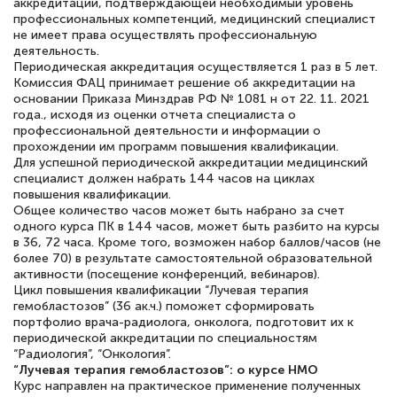
аккредитации, подтверждающей необходимый уровень
профессиональных компетенций, медицинский специалист
полезных материалов помогли
не имеет права осуществлять профессиональную
подготовиться к тестированию. Это
деятельность.
Периодическая аккредитация осуществляется 1 раз в 5 лет.
книги, методические рекомендации,
Комиссия ФАЦ принимает решение об аккредитации на
статьи. Времени на подготовку
основании Приказа Минздрав РФ № 1081 н от 22. 11. 2021
года., исходя из оценки отчета специалиста о
достаточно. Курс помогает пройти
профессиональной деятельности и информации о
аттестацию в школе. Спасибо!
прохождении им программ повышения квалификации.
Для успешной периодической аккредитации медицинский
специалист должен набрать 144 часов на циклах
повышения квалификации.
Общее количество часов может быть набрано за счет
одного курса ПК в 144 часов, может быть разбито на курсы
Евгения Коротких
в 36, 72 часа. Кроме того, возможен набор баллов/часов (не
Знаток города 2 уровня
более 70) в результате самостоятельной образовательной
активности (посещение конференций, вебинаров).
12 марта 2026
Цикл повышения квалификации “Лучевая терапия
гемобластозов” (36 ак.ч.) поможет сформировать
Спасибо большое Академии! Грамотное,
портфолио врача-радиолога, онколога, подготовит их к
периодической аккредитации по специальностям
вежливое сопровождение! Всё чётко и
“Радиология”, “Онкология”.
понятно! Проходила повышение
“Лучевая терапия гемобластозов”: о курсе НМО
Курс направлен на практическое применение полученных
квалификации. Ещё раз - СПАСИБО!