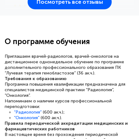
Посмотреть все отзывы
25 марта 2026
Здравствуйте, прошёл курс
переподготовки тренер-преподаватель
по всестилевому каратэ. Понравилось
О программе обучения
большое количество методических
работ для обучения и подготовки для
Приглашаем врачей-радиологов, врачей-онкологов на
сдачи итоговой аттестации. Спасибо
дистанционное однонедельное обучение по программе
дополнительного профессионального образования ПК
“Лучевая терапия гемобластозов” (36 ак.ч.).
Требования к образованию
Программа повышения квалификации предназначена для
специалистов медицинской практики “Радиология”,
Елена Кравченко
“Онкология”.
Знаток города 5 уровня
Напоминаем о наличии курсов профессиональной
переподготовки:
18 марта 2026
“Радиология”
(600 ак.ч.);
“Онкология”
(600 ак.ч.).
Выражаю благодарность за курс
Правила периодической аккредитации медицинских и
повышения квалификации "Эксперт ЕГЭ по
фармацевтических работников
В настоящее время без прохождения периодической
русскому языку и литературе". Много