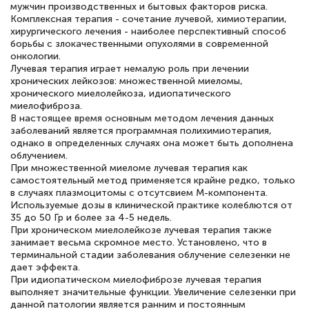
мужчин производственных и бытовых факторов риска.
Комплексная терапия - сочетание лучевой, химиотерапии,
хирургического лечения - наиболее перспективный способ
борьбы с злокачественными опухолями в современной
онкологии.
Лучевая терапия играет немалую роль при лечении
хронических лейкозов: множественной миеломы,
хронического миелолейкоза, идиопатического
миелофиброза.
В настоящее время основным методом лечения данных
заболеваний является программная полихимиотерапия,
однако в определенных случаях она может быть дополнена
облучением.
При множественной миеломе лучевая терапия как
самостоятельный метод применяется крайне редко, только
в случаях плазмоцитомы с отсутсвием М-компонента.
Используемые дозы в клинической практике колеблются от
35 до 50 Гр и более за 4-5 недель.
При хроническом миелолейкозе лучевая терапия также
занимает весьма скромное место. Установлено, что в
терминальной стадии заболевания облучение селезенки не
дает эффекта.
При идиопатическом миелофиброзе лучевая терапия
выполняет значительные функции. Увеличение селезенки при
данной патологии является ранним и постоянным