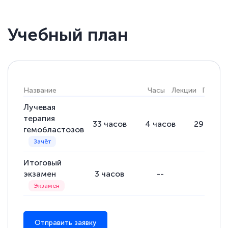
Учебный план
Название
Часы
Лекции
Практи
Лучевая
терапия
33
часов
4
часов
29
часо
гемобластозов
Итоговый
экзамен
3
часов
--
--
Отправить заявку