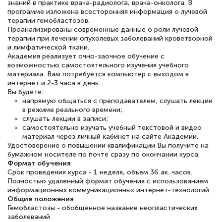
знаний в практике врача-радиолога, врача-онколога. В
программе изложена всесторонняя информация о лучевой
терапии гемобластозов.
Проанализированы современные данные о роли лучевой
терапии при лечении опухолевых заболеваний кроветворной
Елена Петрикс
и лимфатической ткани.
Знаток города 5 уровня
Академия реализует очно-заочное обучение с
возможностью самостоятельного изучения учебного
материала. Вам потребуется компьютер с выходом в
11 марта 2026
интернет и 2-3 часа в день.
Вы будете:
Всем добрый день! Я прошла курс
напрямую общаться с преподавателем, слушать лекции
повышени каалификации по
в режиме реального времени;
слушать лекции в записи;
специальности «Тренер-преподаватель
самостоятельно изучать учебный текстовой и видео
по тяжелой атлетике»! Хочется
материал через личный кабинет на сайте Академии.
Удостоверение о повышении квалификации Вы получите на
подчеркуть, что при обращении
бумажном носителе по почте сразу по окончании курса.
оперативно связались со мной
Формат обучения
Срок проведения курса - 1 неделя, объем 36 ак. часов.
специалисты, ответили на все
Полностью удаленный формат обучения с использованием
интересующие вопросы и в течении
информационных коммуникационных интернет-технологий.
Общие положения
двух…
Гемобластозы - обобщенное название неопластических
заболеваний