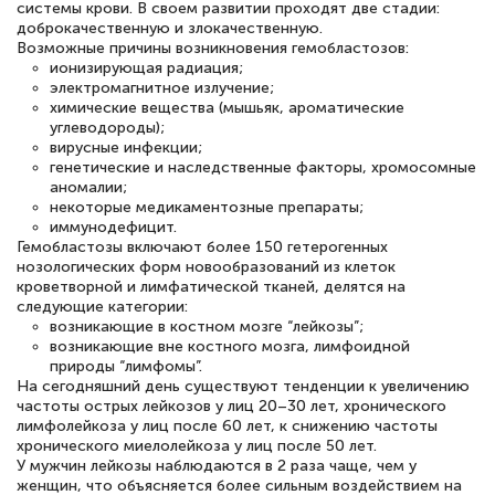
системы крови. В своем развитии проходят две стадии:
доброкачественную и злокачественную.
Возможные причины возникновения гемобластозов:
Светлана К
ионизирующая радиация;
электромагнитное излучение;
Знаток города 7 уровня
химические вещества (мышьяк, ароматические
углеводороды);
10 марта 2026
вирусные инфекции;
генетические и наследственные факторы, хромосомные
Оставила заявку на обучение онлайн, мне
аномалии;
быстро ответили, разъяснили все детали.
некоторые медикаментозные препараты;
иммунодефицит.
Обучение понравилось: огромное
Гемобластозы включают более 150 гетерогенных
количество тематической литературы,
нозологических форм новообразований из клеток
кроветворной и лимфатической тканей, делятся на
пособий и учебников доступно на время
следующие категории:
возникающие в костном мозге “лейкозы”;
прохождения курса, удобная система
возникающие вне костного мозга, лимфоидной
аттестации, проблем не возникло ни на
природы “лимфомы”.
На сегодняшний день существуют тенденции к увеличению
каком этапе…
частоты острых лейкозов у лиц 20–30 лет, хронического
лимфолейкоза у лиц после 60 лет, к снижению частоты
хронического миелолейкоза у лиц после 50 лет.
У мужчин лейкозы наблюдаются в 2 раза чаще, чем у
женщин, что объясняется более сильным воздействием на