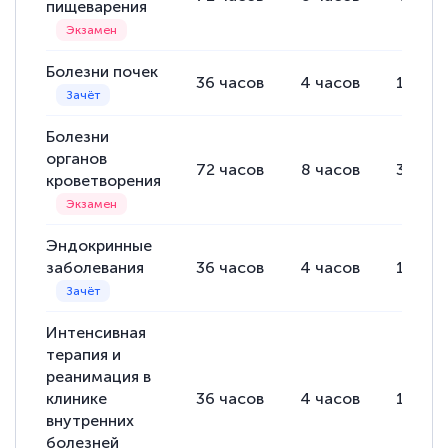
пищеварения
Болезни почек
36
часов
4
часов
18
час
Болезни
органов
72
часов
8
часов
38
час
кроветворения
Эндокринные
заболевания
36
часов
4
часов
18
час
Интенсивная
терапия и
реанимация в
клинике
36
часов
4
часов
18
час
внутренних
болезней