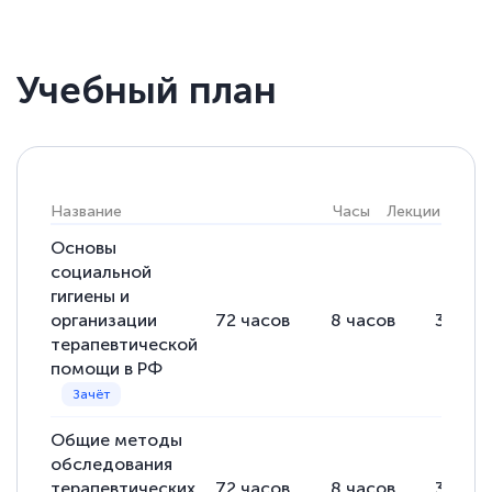
Учебный план
Название
Часы
Лекции
Прак
Основы
социальной
гигиены и
организации
72
часов
8
часов
38
час
терапевтической
помощи в РФ
Общие методы
обследования
терапевтических
72
часов
8
часов
36
час