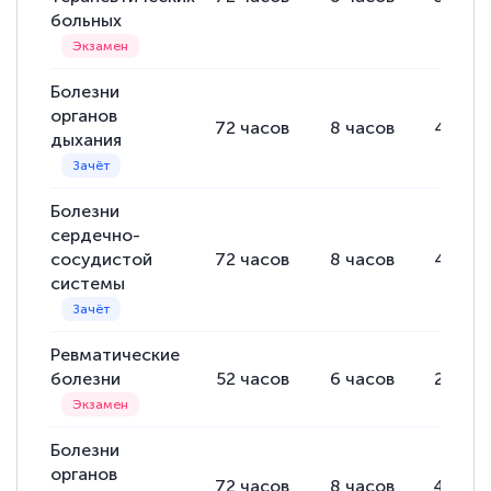
больных
Болезни
органов
72
часов
8
часов
42
час
дыхания
Болезни
сердечно-
сосудистой
72
часов
8
часов
42
час
системы
Ревматические
болезни
52
часов
6
часов
28
час
Болезни
органов
72
часов
8
часов
40
час