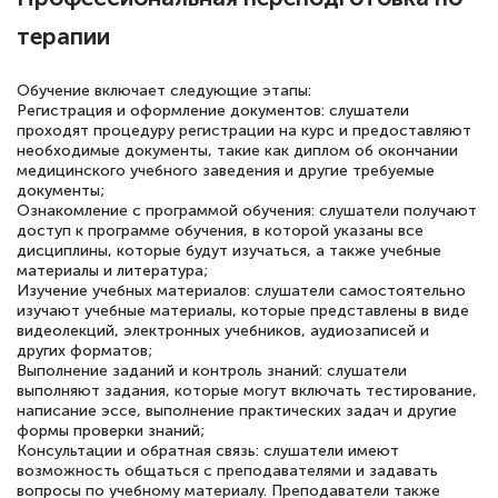
терапии
Светлана К
Знаток города 7 уровня
Обучение включает следующие этапы:
10 марта 2026
Регистрация и оформление документов: слушатели
проходят процедуру регистрации на курс и предоставляют
Оставила заявку на обучение онлайн, мне
необходимые документы, такие как диплом об окончании
медицинского учебного заведения и другие требуемые
быстро ответили, разъяснили все детали.
документы;
Обучение понравилось: огромное
Ознакомление с программой обучения: слушатели получают
доступ к программе обучения, в которой указаны все
количество тематической литературы,
дисциплины, которые будут изучаться, а также учебные
пособий и учебников доступно на время
материалы и литература;
Изучение учебных материалов: слушатели самостоятельно
прохождения курса, удобная система
изучают учебные материалы, которые представлены в виде
аттестации, проблем не возникло ни на
видеолекций, электронных учебников, аудиозаписей и
других форматов;
каком этапе…
Выполнение заданий и контроль знаний: слушатели
выполняют задания, которые могут включать тестирование,
написание эссе, выполнение практических задач и другие
формы проверки знаний;
Консультации и обратная связь: слушатели имеют
возможность общаться с преподавателями и задавать
вопросы по учебному материалу. Преподаватели также