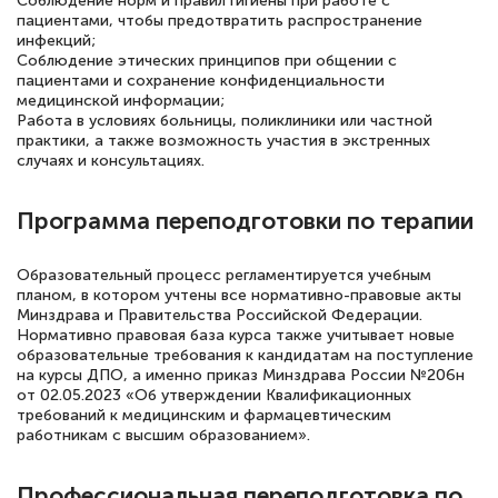
Соблюдение норм и правил гигиены при работе с
пациентами, чтобы предотвратить распространение
инфекций;
Соблюдение этических принципов при общении с
Елена Петрикс
пациентами и сохранение конфиденциальности
Знаток города 5 уровня
медицинской информации;
Работа в условиях больницы, поликлиники или частной
11 марта 2026
практики, а также возможность участия в экстренных
случаях и консультациях.
Всем добрый день! Я прошла курс
повышени каалификации по
Программа переподготовки по терапии
специальности «Тренер-преподаватель
по тяжелой атлетике»! Хочется
Образовательный процесс регламентируется учебным
планом, в котором учтены все нормативно-правовые акты
подчеркуть, что при обращении
Минздрава и Правительства Российской Федерации.
оперативно связались со мной
Нормативно правовая база курса также учитывает новые
образовательные требования к кандидатам на поступление
специалисты, ответили на все
на курсы ДПО, а именно приказ Минздрава России №206н
интересующие вопросы и в течении
от 02.05.2023 «Об утверждении Квалификационных
требований к медицинским и фармацевтическим
двух…
работникам с высшим образованием».
Профессиональная переподготовка по