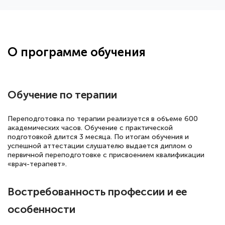
Здравствуйте, прошёл курс
переподготовки тренер-преподаватель
по всестилевому каратэ. Понравилось
О программе обучения
большое количество методических
работ для обучения и подготовки для
сдачи итоговой аттестации. Спасибо
Обучение по терапии
Переподготовка по терапии реализуется в объеме 600
академических часов. Обучение с практической
Елена Кравченко
подготовкой длится 3 месяца. По итогам обучения и
Знаток города 5 уровня
успешной аттестации слушателю выдается диплом о
первичной переподготовке с присвоением квалификации
18 марта 2026
«врач-терапевт».
Выражаю благодарность за курс
Востребованность профессии и ее
повышения квалификации "Эксперт ЕГЭ по
русскому языку и литературе". Много
особенности
полезных материалов помогли