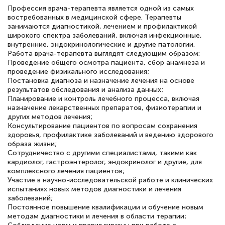
Профессия врача-терапевта является одной из самых
подготовиться к тестированию. Это
востребованных в медицинской сфере. Терапевты
книги, методические рекомендации,
занимаются диагностикой, лечением и профилактикой
широкого спектра заболеваний, включая инфекционные,
статьи. Времени на подготовку
внутренние, эндокринологические и другие патологии.
достаточно. Курс помогает пройти
Работа врача-терапевта выглядят следующим образом:
Проведение общего осмотра пациента, сбор анамнеза и
аттестацию в школе. Спасибо!
проведение физикального исследования;
Постановка диагноза и назначение лечения на основе
результатов обследования и анализа данных;
Планирование и контроль лечебного процесса, включая
назначение лекарственных препаратов, физиотерапии и
Евгения Коротких
других методов лечения;
Консультирование пациентов по вопросам сохранения
Знаток города 2 уровня
здоровья, профилактике заболеваний и ведению здорового
образа жизни;
12 марта 2026
Сотрудничество с другими специалистами, такими как
кардиолог, гастроэнтеролог, эндокринолог и другие, для
Спасибо большое Академии! Грамотное,
комплексного лечения пациентов;
вежливое сопровождение! Всё чётко и
Участие в научно-исследовательской работе и клинических
испытаниях новых методов диагностики и лечения
понятно! Проходила повышение
заболеваний;
квалификации. Ещё раз - СПАСИБО!
Постоянное повышение квалификации и обучение новым
методам диагностики и лечения в области терапии;