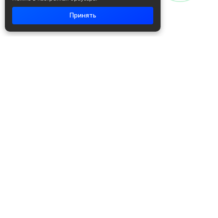
Принять
Академия повышения квалификации
и профессиональной
переподготовки
Написать в WhatsApp
+7 951 499 19 99
Звонок бесплатный
+7 (800) 700-54-07
Об академии