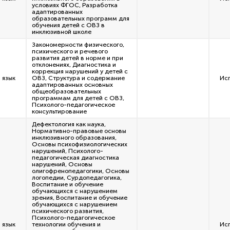
условиях ФГОС, Разработка
адаптированных
образовательных программ для
обучения детей с ОВЗ в
инклюзивной школе
Закономерности физического,
психического и речевого
развития детей в норме и при
отклонениях, Диагностика и
коррекция нарушений у детей с
 язык
ОВЗ, Структура и содержание
Ис
адаптированных основных
общеобразовательных
программам для детей с ОВЗ,
Психолого-педагогическое
консультирование
Дефектология как наука,
Нормативно-правовые основы
инклюзивного образования,
Основы психофизиологических
нарушений, Психолого-
педагогическая диагностика
нарушений, Основы
олигофренопедагогики, Основы
логопедии, Сурдопедагогика,
Воспитание и обучение
обучающихся с нарушением
зрения, Воспитание и обучение
обучающихся с нарушением
психического развития,
Психолого-педагогическое
 язык
технологии обучения и
Ис