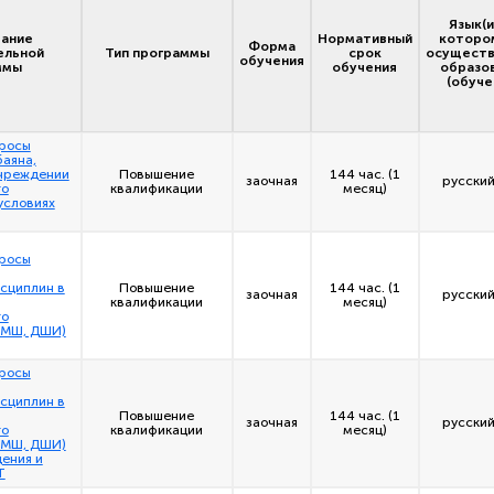
Язык(и
ание
Нормативный
котором
Форма
ельной
Тип программы
срок
осуществ
обучения
ммы
обучения
образо
(обуче
просы
аяна,
учреждении
Повышение
144 час. (1
заочная
русский
го
квалификации
месяц)
условиях
просы
сциплин в
Повышение
144 час. (1
заочная
русский
квалификации
месяц)
го
ДМШ, ДШИ)
просы
сциплин в
Повышение
144 час. (1
заочная
русский
го
квалификации
месяц)
ДМШ, ДШИ)
дения и
Т