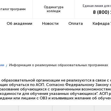
Единая линия для
Ординатура
аталог программ
колледж
8 (800)
Об академии
Новости
Оплата
Кафедра
info@apki
еские материалы
ции
Информация о реализуемых образовательных программах
образовательной организации не реализуются в связи с
их обучаться по АОП. Согласно Федеральному Закону об о
разование обучающихся с ограниченными возможностями
ходимости для обучения указанных обучающихся". АОП 
идами или лицами с ОВЗ и изъявивших желание об обуче