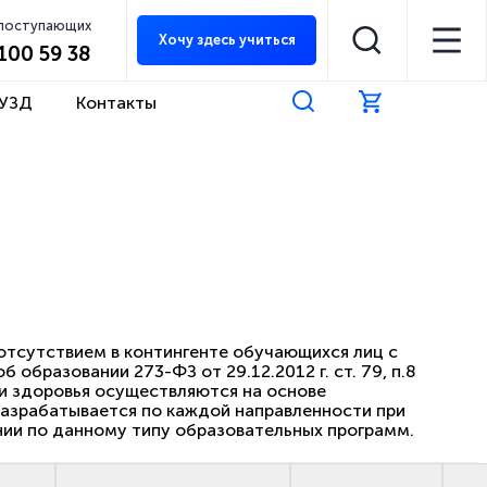
 поступающих
Хочу здесь учиться
 100 59 38
 УЗД
Контакты
pp.ru
8 800 700 54 07
8 961 308 49 29
 отсутствием в контингенте обучающихся лиц с
бразовании 273-ФЗ от 29.12.2012 г. ст. 79, п.8
 здоровья осуществляются на основе
разрабатывается по каждой направленности при
нии по данному типу образовательных программ.