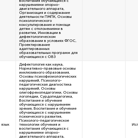
воспитания обучающихся с
нарушениями опорно-
двигательного аппарата,
Организация и содержание
деятельности ПМПК, Основы
психологического
консультирования и помощи
детям с отклонениями в
развитии, Инновации в
дефектологическом
образовании в условиях ФГОС,
Проектирование
адаптированных
образовательных программ для
обучающихся с ОВЗ
Дефектология как наука,
Нормативно-правовые основы
инклюзивного образования,
Основы психофизиологических
нарушений, Психолого-
педагогическая диагностика
нарушений, Основы
олигофренопедагогики, Основы
логопедии, Сурдопедагогика,
Воспитание и обучение
обучающихся с нарушением
зрения, Воспитание и обучение
обучающихся с нарушением
психического развития,
Психолого-педагогическое
 язык
технологии обучения и
Ис
воспитания обучающихся с
нарушениями опорно-
двигательного аппарата,