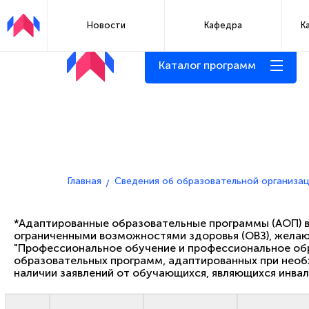
Новости
Кафедра
К
Каталог программ
Сведения об образовательной организации
Методич
Главная
Сведения об образовательной организа
*Адаптированные образовательные программы (АОП) в 
ограниченными возможностями здоровья (ОВЗ), желающ
"Профессиональное обучение и профессиональное об
образовательных программ, адаптированных при необ
наличии заявлений от обучающихся, являющихся инвал