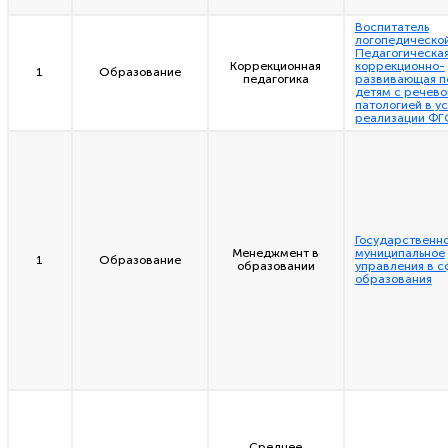
Воспитатель
логопедической
Педагогическая
Коррекционная
коррекционно-
1
Образование
педагогика
развивающая п
детям с речево
патологией в у
реализации Ф
Государственно
Менеджмент в
муниципальное
1
Образование
образовании
управления в 
образования
Среднее