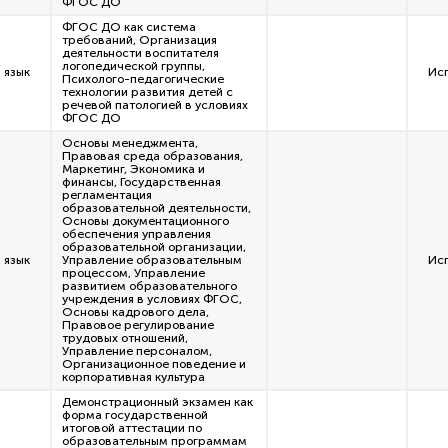
ФГОС ДО
ФГОС ДО как система
требований, Организация
деятельности воспитателя
логопедической группы,
 язык
Ис
Психолого-педагогические
технологии развития детей с
речевой патологией в условиях
ФГОС ДО
Основы менеджмента,
Правовая среда образования,
Маркетинг, Экономика и
финансы, Государственная
регламентация
образовательной деятельности,
Основы документационного
обеспечения управления
образовательной организации,
 язык
Управление образовательным
Ис
процессом, Управление
развитием образовательного
учреждения в условиях ФГОС,
Основы кадрового дела,
Правовое регулирование
трудовых отношений,
Управление персоналом,
Организационное поведение и
корпоративная культура
Демонстрационный экзамен как
форма государственной
итоговой аттестации по
образовательным программам