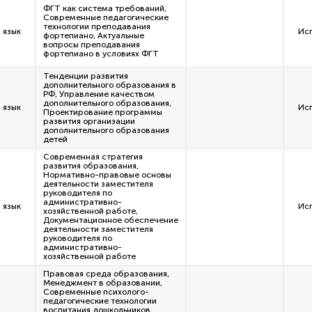
ФГТ как система требований,
Современные педагогические
технологии преподавания
 язык
Ис
фортепиано, Актуальные
вопросы преподавания
фортепиано в условиях ФГТ
Тенденции развития
дополнительного образования в
РФ, Управление качеством
дополнительного образования,
 язык
Ис
Проектирование программы
развития организации
дополнительного образования
детей
Современная стратегия
развития образования,
Нормативно-правовые основы
деятельности заместителя
руководителя по
административно-
 язык
Ис
хозяйственной работе,
Документационное обеспечение
деятельности заместителя
руководителя по
административно-
хозяйственной работе
Правовая среда образования,
Менеджмент в образовании,
Современные психолого-
педагогические технологии
воспитания дошкольников,