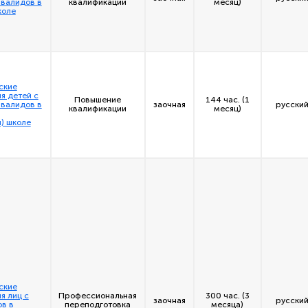
нвалидов в
квалификации
месяц)
коле
ские
я детей с
Повышение
144 час. (1
нвалидов в
заочная
русский
квалификации
месяц)
) школе
ские
я лиц с
Профессиональная
300 час. (3
заочная
русский
в в
переподготовка
месяца)