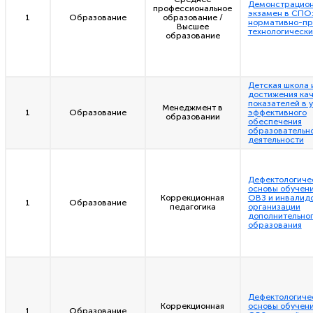
Демонстрацио
профессиональное
экзамен в СПО
1
Образование
образование /
нормативно-пр
Высшее
технологически
образование
Детская школа 
достижения ка
показателей в 
Менеджмент в
1
Образование
эффективного
образовании
обеспечения
образовательн
деятельности
Дефектологиче
основы обучени
Коррекционная
ОВЗ и инвалидо
1
Образование
педагогика
организации
дополнительно
образования
Дефектологиче
Коррекционная
основы обучени
1
Образование