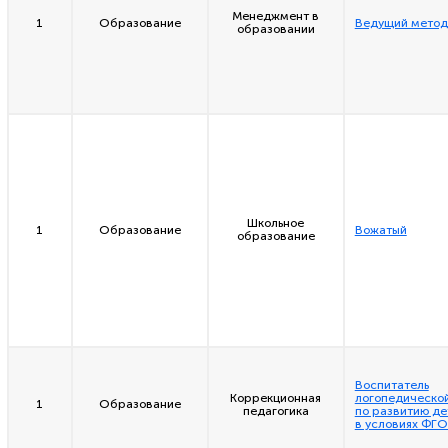
Менеджмент в
1
Образование
Ведущий метод
образовании
Школьное
1
Образование
Вожатый
образование
Воспитатель
Коррекционная
логопедическо
1
Образование
педагогика
по развитию де
в условиях ФГ