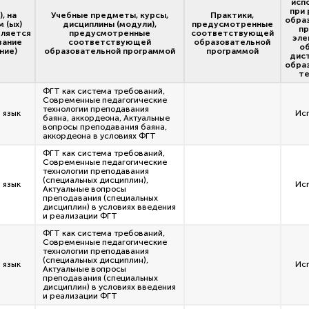
исп
при 
), на
Учебные предметы, курсы,
Практики,
обра
 (ых)
дисциплины (модули),
предусмотренные
п
ляется
предусмотренные
соответствующей
эле
вание
соответствующей
образовательной
об
ние)
образовательной программой
программой
дис
обра
те
ФГТ как система требований,
Современные педагогические
технологии преподавания
 язык
Ис
баяна, аккордеона, Актуальные
вопросы преподавания баяна,
аккордеона в условиях ФГТ
ФГТ как система требований,
Современные педагогические
технологии преподавания
(специальных дисциплин),
 язык
Ис
Актуальные вопросы
преподавания (специальных
дисциплин) в условиях введения
и реализации ФГТ
ФГТ как система требований,
Современные педагогические
технологии преподавания
(специальных дисциплин),
 язык
Ис
Актуальные вопросы
преподавания (специальных
дисциплин) в условиях введения
и реализации ФГТ