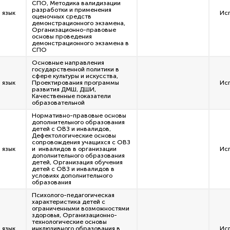
СПО, Методика валидизации
разработки и применения
 язык
Ис
оценочных средств
демонстрационного экзамена,
Организационно-правовые
основы проведения
демонстрационного экзамена в
СПО
Основные направления
государственной политики в
сфере культуры и искусства,
 язык
Проектирования программы
Ис
развития ДМШ, ДШИ,
Качественные показатели
образовательной
Нормативно-правовые основы
дополнительного образования
детей с ОВЗ и инвалидов,
Дефектологические основы
сопровождения учащихся с ОВЗ
 язык
и инвалидов в организации
Ис
дополнительного образования
детей, Организация обучения
детей с ОВЗ и инвалидов в
условиях дополнительного
образования
Психолого-педагогическая
характеристика детей с
ограниченными возможностями
здоровья, Организационно-
технологические основы
 язык
инклюзивного образования в
Ис