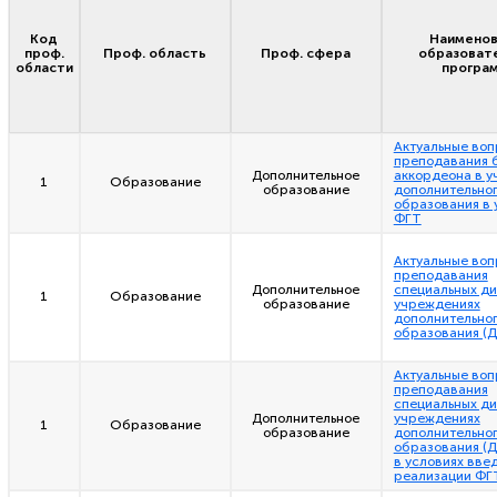
Код
Наименов
проф.
Проф. область
Проф. сфера
образоват
области
програ
Актуальные во
преподавания б
Дополнительное
аккордеона в 
1
Образование
образование
дополнительно
образования в 
ФГТ
Актуальные во
преподавания
Дополнительное
специальных ди
1
Образование
образование
учреждениях
дополнительно
образования (
Актуальные во
преподавания
специальных ди
Дополнительное
учреждениях
1
Образование
образование
дополнительно
образования (
в условиях вве
реализации ФГ