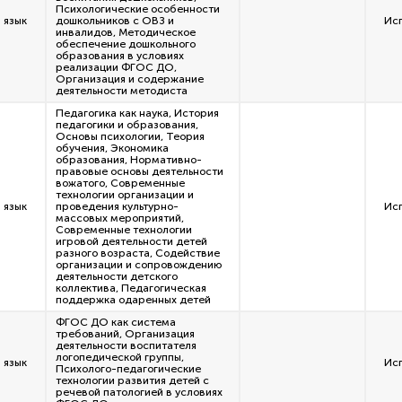
Психологические особенности
 язык
дошкольников с ОВЗ и
Ис
инвалидов, Методическое
обеспечение дошкольного
образования в условиях
реализации ФГОС ДО,
Организация и содержание
деятельности методиста
Педагогика как наука, История
педагогики и образования,
Основы психологии, Теория
обучения, Экономика
образования, Нормативно-
правовые основы деятельности
вожатого, Современные
технологии организации и
 язык
проведения культурно-
Ис
массовых мероприятий,
Современные технологии
игровой деятельности детей
разного возраста, Содействие
организации и сопровождению
деятельности детского
коллектива, Педагогическая
поддержка одаренных детей
ФГОС ДО как система
требований, Организация
деятельности воспитателя
логопедической группы,
 язык
Ис
Психолого-педагогические
технологии развития детей с
речевой патологией в условиях