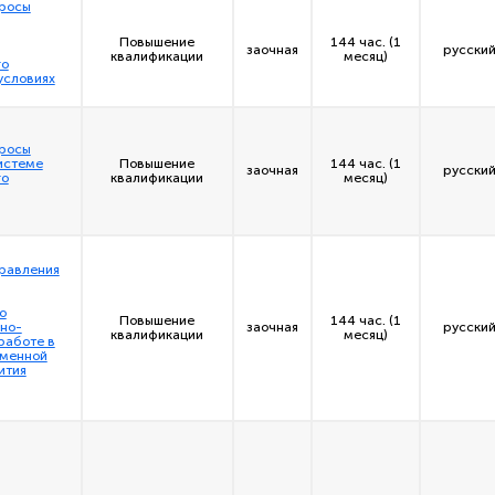
просы
Повышение
144 час. (1
заочная
русский
квалификации
месяц)
го
условиях
просы
истеме
Повышение
144 час. (1
заочная
русский
го
квалификации
месяц)
правления
о
Повышение
144 час. (1
но-
заочная
русский
квалификации
месяц)
работе в
еменной
ития