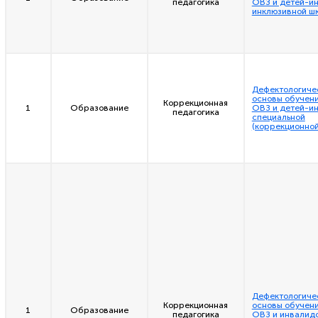
педагогика
ОВЗ и детей-и
инклюзивной ш
Дефектологиче
основы обучени
Коррекционная
1
Образование
ОВЗ и детей-и
педагогика
специальной
(коррекционной
Дефектологиче
Коррекционная
основы обучени
1
Образование
педагогика
ОВЗ и инвалидо