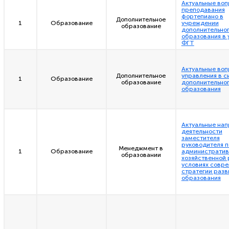
Актуальные во
преподавания
фортепиано в
Дополнительное
1
Образование
учреждении
образование
дополнительно
образования в 
ФГТ
Актуальные во
Дополнительное
управления в с
1
Образование
образование
дополнительно
образования
Актуальные на
деятельности
заместителя
руководителя п
Менеджмент в
1
Образование
административ
образовании
хозяйственной 
условиях совр
стратегии разв
образования