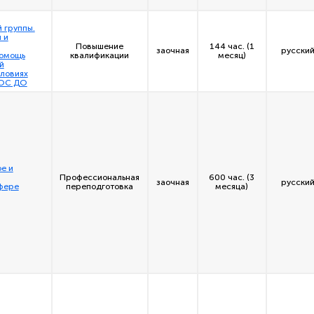
 группы.
 и
Повышение
144 час. (1
заочная
русский
омощь
квалификации
месяц)
й
словиях
ГОС ДО
е и
Профессиональная
600 час. (3
заочная
русский
сфере
переподготовка
месяца)