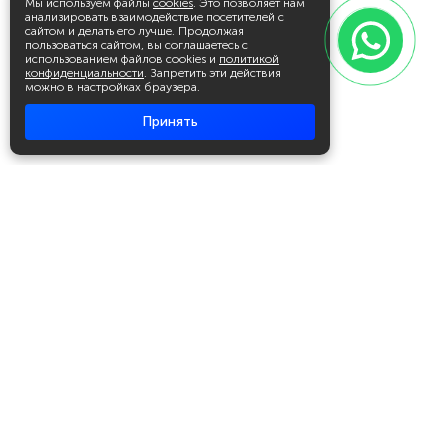
Мы используем файлы
cookies
. Это позволяет нам
анализировать взаимодействие посетителей с
сайтом и делать его лучше. Продолжая
пользоваться сайтом, вы соглашаетесь с
использованием файлов cookies и
политикой
конфиденциальности
. Запретить эти действия
можно в настройках браузера.
Принять
Академия повышения квалификации
и профессиональной
переподготовки
Написать в WhatsApp
+7 951 499 19 99
Звонок бесплатный
+7 (800) 700-54-07