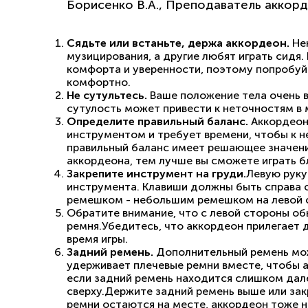
Борисенко В.А., Преподаватель аккор
Сядьте или встаньте, держа аккордеон.
Не
музицирования, а другие любят играть сидя. 
комфорта и уверенности, поэтому попробуйт
комфортно.
Не сутультесь.
Ваше положение тела очень в
сутулость может привести к неточностям в
Определите правильный баланс.
Аккордеон
инструментом и требует времени, чтобы к 
правильный баланс имеет решающее значени
аккордеона, тем лучше вы сможете играть 
Закрепите инструмент на груди.
Левую руку
инструмента. Клавиши должны быть справа о
ремешком - небольшим ремешком на левой 
Обратите внимание, что с левой стороны об
ремня.Убедитесь, что аккордеон прилегает 
время игры.
Задний ремень.
Дополнительный ремень мо
удерживает плечевые ремни вместе, чтобы а
если задний ремень находится слишком дале
сверху.Держите задний ремень выше или зак
ремни остаются на месте, аккордеон тоже 