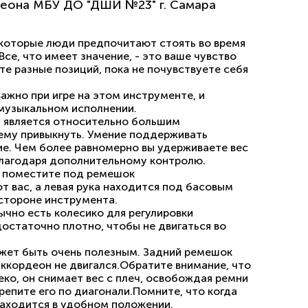
деона МБУ ДО "ДШИ №23" г. Самара
которые люди предпочитают стоять во время
Все, что имеет значение, - это ваше чувство
е разные позиций, пока не почувствуете себя
ажно при игре на этом инструменте, и
 музыкальном исполнении.
 является относительно большим
нему привыкнуть. Умение поддерживать
е. Чем более равномерно вы удерживаете вес
благодаря дополнительному контролю.
 поместите под ремешок
т вас, а левая рука находится под басовым
стороне инструмента.
ычно есть колесико для регулировки
достаточно плотно, чтобы не двигаться во
жет быть очень полезным. Задний ремешок
ккордеон не двигался.Обратите внимание, что
ко, он снимает вес с плеч, освобождая ремни
репите его по диагонали.Помните, что когда
находится в удобном положении.