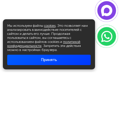
Мы используем файлы
cookies
. Это позволяет нам
анализировать взаимодействие посетителей с
сайтом и делать его лучше. Продолжая
пользоваться сайтом, вы соглашаетесь с
использованием файлов cookies и
политикой
конфиденциальности
. Запретить эти действия
можно в настройках браузера.
Принять
Академия повышения квалификации
и профессиональной
переподготовки
Написать в WhatsApp
+7 951 499 19 99