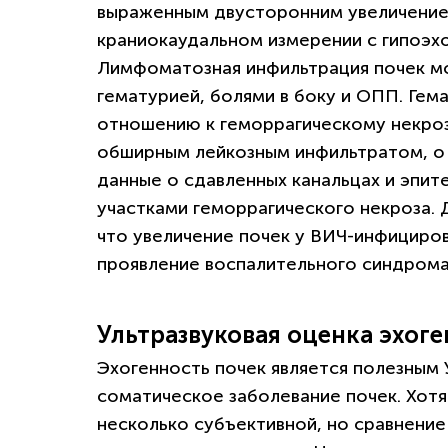
выраженным двусторонним увеличением
краниокаудальном измерении с гипоэх
Лимфоматозная инфильтрация почек мо
гематурией, болями в боку и ОПП. Гем
отношению к геморрагическому некроз
обширным лейкозным инфильтратом, о 
данные о сдавленных канальцах и эпи
участками геморрагического некроза. 
что увеличение почек у ВИЧ-инфициро
проявление воспалительного синдрома
Ультразвуковая оценка эхог
Эхогенность почек является полезным 
соматическое заболевание почек. Хотя
несколько субъективной, но сравнени