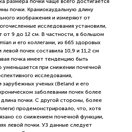
ка размера почки чаще всего достигается
ины почки. Краниокаудальную длину
льного изображения и измеряют от
ногочисленные исследования установили,
 от 9 до 12 см. В частности, в большом
an и его коллегами, из 665 здоровых
левой почек составила 10,9 и 11,2 см
авая почка имеет тенденцию быть
о уменьшается при снижении почечной
спективного исследования,
 зарубежных ученых (Beland и его
 хроническом заболевании почек более
 длина почки. С другой стороны, более
оллеги) продемонстрировало, что, хотя
зано со снижением почечной функции,
ях левой почки. УЗ данные следует