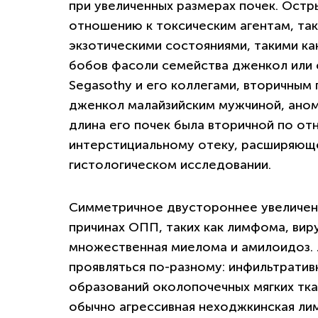
при увеличенных размерах почек. Остр
отношению к токсическим агентам, та
экзотическими состояниями, такими ка
бобов фасоли семейства дженкол или 
Segasothy и его коллегами, вторичным
дженкол малайзийским мужчиной, аном
длина его почек была вторичной по о
интерстициальному отеку, расширяющ
гистологическом исследовании.
Симметричное двустороннее увеличени
причинах ОПП, таких как лимфома, вир
множественная миелома и амилоидоз.
проявляться по-разному: инфильтратив
образований околопочечных мягких тк
обычно агрессивная неходжкинская ли