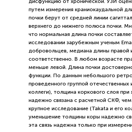
дисфункцию от хронической. УЗИ оцен
путем измерения краниокаудальной дл
почки берут от средней линии сагитта
верхнего до нижнего полюса почки. М
что нормальная длина почки составляет
исследовании зарубежным ученым Emami
добровольцев, медиана длины правой и 
соответственно. В любом возрасте пр
меньше левой. Длина почки достоверн
функции. По данным небольшого ретро
проведенного группой отечественных и
коллеги), толщина коркового слоя при
надежно связана с расчетной СКФ, чем
крупное исследование (Takata и его к
уменьшение толщины коры надежно свя
эта связь надежна только при измерени