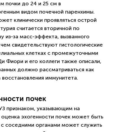
 почки до 24 и 25 см в
огенным видом почечной паренхимы.
жет клинически проявляться острой
атурия считается вторичной по
у из-за масс-эффекта, вызванного
чем свидетельствуют гистологические
телиальных клетках с промежуточными
Ди Фиори и его коллеги также описали,
ванных должно рассматриваться как
 восстановления иммунитета.
енности почек
УЗ признаком, указывающим на
 оценка эхогенности почек может быть
е с соседними органами может служить