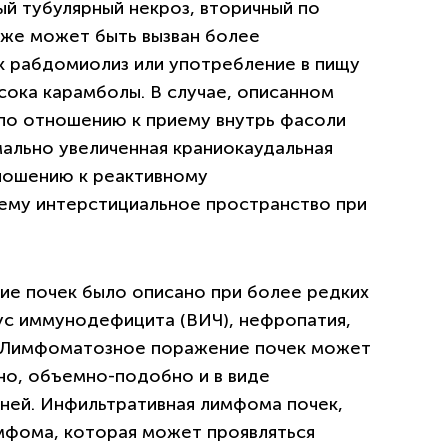
ый тубулярный некроз, вторичный по
кже может быть вызван более
к рабдомиолиз или употребление в пищу
сока карамболы. В случае, описанном
 по отношению к приему внутрь фасоли
ально увеличенная краниокаудальная
тношению к реактивному
ему интерстициальное пространство при
е почек было описано при более редких
ус иммунодефицита (ВИЧ), нефропатия,
 Лимфоматозное поражение почек может
но, объемно-подобно и в виде
аней. Инфильтративная лимфома почек,
мфома, которая может проявляться