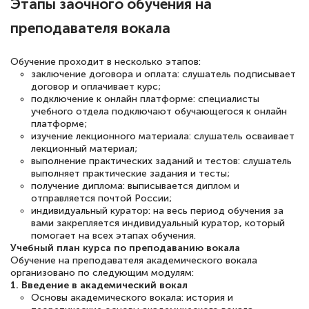
Этапы заочного обучения на
12 марта 2026
преподавателя вокала
Спасибо большое Академии! Грамотное,
вежливое сопровождение! Всё чётко и
Обучение проходит в несколько этапов:
понятно! Проходила повышение
заключение договора и оплата: слушатель подписывает
договор и оплачивает курс;
квалификации. Ещё раз - СПАСИБО!
подключение к онлайн платформе: специалисты
учебного отдела подключают обучающегося к онлайн
платформе;
изучение лекционного материала: слушатель осваивает
лекционный материал;
Елена Петрикс
выполнение практических заданий и тестов: слушатель
Знаток города 5 уровня
выполняет практические задания и тесты;
получение диплома: выписывается диплом и
отправляется почтой России;
11 марта 2026
индивидуальный куратор: на весь период обучения за
Всем добрый день! Я прошла курс
вами закрепляется индивидуальный куратор, который
помогает на всех этапах обучения.
повышени каалификации по
Учебный план курса по преподаванию вокала
Обучение на преподавателя академического вокала
специальности «Тренер-преподаватель
организовано по следующим модулям:
по тяжелой атлетике»! Хочется
1. Введение в академический вокал
Основы академического вокала: история и
подчеркуть, что при обращении