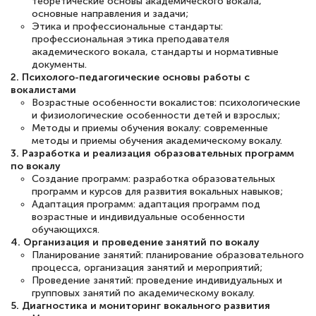
теоретические основы академического вокала,
оперативно связались со мной
основные направления и задачи;
Этика и профессиональные стандарты:
специалисты, ответили на все
профессиональная этика преподавателя
интересующие вопросы и в течении
академического вокала, стандарты и нормативные
документы.
двух…
2. Психолого-педагогические основы работы с
вокалистами
Возрастные особенности вокалистов: психологические
и физиологические особенности детей и взрослых;
Методы и приемы обучения вокалу: современные
Светлана К
методы и приемы обучения академическому вокалу.
3. Разработка и реализация образовательных программ
Знаток города 7 уровня
по вокалу
Создание программ: разработка образовательных
10 марта 2026
программ и курсов для развития вокальных навыков;
Адаптация программ: адаптация программ под
Оставила заявку на обучение онлайн, мне
возрастные и индивидуальные особенности
быстро ответили, разъяснили все детали.
обучающихся.
4. Организация и проведение занятий по вокалу
Обучение понравилось: огромное
Планирование занятий: планирование образовательного
количество тематической литературы,
процесса, организация занятий и мероприятий;
Проведение занятий: проведение индивидуальных и
пособий и учебников доступно на время
групповых занятий по академическому вокалу.
прохождения курса, удобная система
5. Диагностика и мониторинг вокального развития