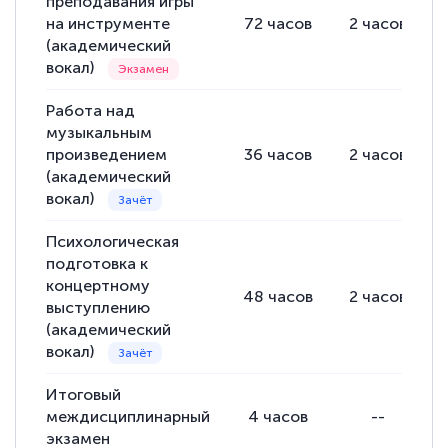
преподавания игры
на инструменте
72
часов
2
часов
(академический
вокал)
Работа над
музыкальным
произведением
36
часов
2
часов
(академический
вокал)
Психологическая
подготовка к
концертному
48
часов
2
часов
выступлению
(академический
вокал)
Итоговый
междисциплинарный
4
часов
--
экзамен