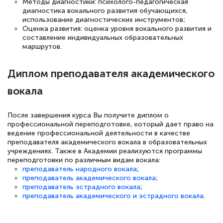
Методы диагностики: психолого-педагогическая
аттестации, проблем не возникло ни на
диагностика вокального развития обучающихся,
использование диагностических инструментов;
каком этапе…
Оценка развития: оценка уровня вокального развития и
составление индивидуальных образовательных
маршрутов.
Диплом преподавателя академического
вокала
После завершения курса Вы получите диплом о
профессиональной переподготовке, который дает право на
ведение профессиональной деятельности в качестве
преподавателя академического вокала в образовательных
учреждениях. Также в Академии реализуются программы
переподготовки по различным видам вокала:
преподаватель народного вокала
;
преподаватель академического вокала
;
преподаватель эстрадного вокала
;
преподаватель академического и эстрадного вокала
.