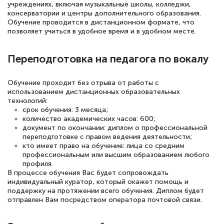
учреждениях, включая музыкальные школы, колледжи,
консерватории и центры дополнительного образования.
18 марта 2026
Обучение проводится в дистанционном формате, что
позволяет учиться в удобное время и в удобном месте.
Выражаю благодарность за курс
повышения квалификации "Эксперт ЕГЭ по
Переподготовка на педагога по вокалу
русскому языку и литературе". Много
полезных материалов помогли
Обучение проходит без отрыва от работы с
использованием дистанционных образовательных
подготовиться к тестированию. Это
технологий:
книги, методические рекомендации,
срок обучения: 3 месяца;
количество академических часов: 600;
статьи. Времени на подготовку
документ по окончании: диплом о профессиональной
достаточно. Курс помогает пройти
переподготовке с правом ведения деятельности;
кто имеет право на обучение: лица со средним
аттестацию в школе. Спасибо!
профессиональным или высшим образованием любого
профиля.
В процессе обучения Вас будет сопровождать
индивидуальный куратор, который окажет помощь и
поддержку на протяжении всего обучения. Диплом будет
Евгения Коротких
отправлен Вам посредством оператора почтовой связи.
Знаток города 2 уровня