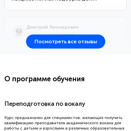
Дмитрий Леонидович
Знаток города 6 уровня
Посмотреть все отзывы
25 марта 2026
Здравствуйте, прошёл курс
переподготовки тренер-преподаватель
по всестилевому каратэ. Понравилось
О программе обучения
большое количество методических
работ для обучения и подготовки для
сдачи итоговой аттестации. Спасибо
Переподготовка по вокалу
Курс предназначен для специалистов, желающих получить
квалификацию преподавателя академического вокала для
Елена Кравченко
работы с детьми и взрослыми в различных образовательных
Знаток города 5 уровня