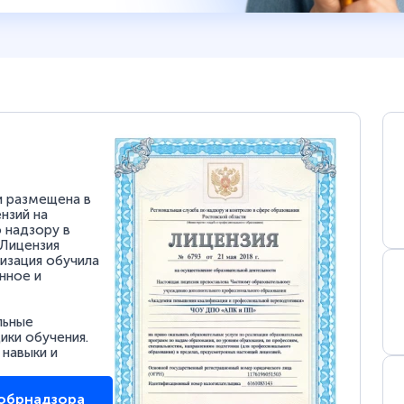
и размещена в
нзий на
 надзору в
 Лицензия
низация обучила
нное и
льные
ки обучения.
 навыки и
собрнадзора