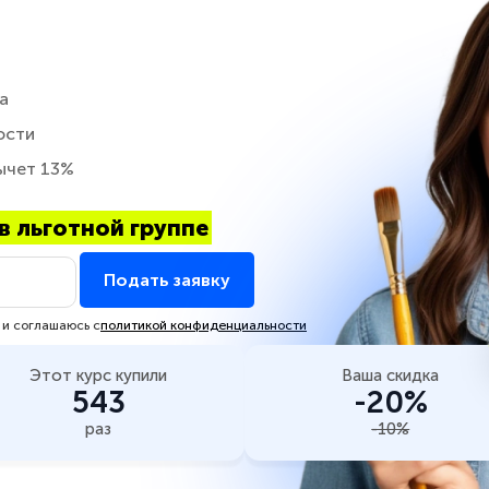
а
ости
ычет 13%
в льготной группе
Подать заявку
 и соглашаюсь с
политикой конфиденциальности
Этот курс купили
Ваша скидка
543
-20%
раз
-10%