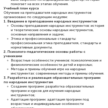
оперативно связались со мной
помогает на всех этапах обучения.
Учебный план курса
специалисты, ответили на все
Обучение на преподавателя народных инструментов
интересующие вопросы и в течении
организовано по следующим модулям:
1. Введение в преподавание народных инструментов
двух…
Основы преподавания народных инструментов: история
и теоретические основы народных инструментов,
основные направления и задачи;
Этика и профессиональные стандарты:
профессиональная этика преподавателя, стандарты и
нормативные документы.
Светлана К
2. Психолого-педагогические основы работы с
Знаток города 7 уровня
учениками
Возрастные особенности учеников: психологические и
10 марта 2026
физиологические особенности детей и взрослых;
Методы и приемы обучения игре на народных
Оставила заявку на обучение онлайн, мне
инструментах: современные методы и приемы обучения.
быстро ответили, разъяснили все детали.
3. Разработка и реализация образовательных программ
по народным инструментам
Обучение понравилось: огромное
Создание программ: разработка образовательных
программ и курсов для изучения народных
количество тематической литературы,
инструментов;
пособий и учебников доступно на время
Адаптация программ: адаптация программ под
возрастные и индивидуальные особенности
прохождения курса, удобная система