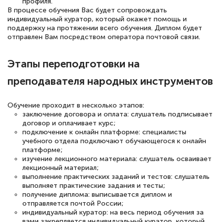
профиля.
12 марта 2026
В процессе обучения Вас будет сопровождать
индивидуальный куратор, который окажет помощь и
Спасибо большое Академии! Грамотное,
поддержку на протяжении всего обучения. Диплом будет
вежливое сопровождение! Всё чётко и
отправлен Вам посредством оператора почтовой связи.
понятно! Проходила повышение
Этапы переподготовки на
квалификации. Ещё раз - СПАСИБО!
преподавателя народных инструментов
Обучение проходит в несколько этапов:
Елена Петрикс
заключение договора и оплата: слушатель подписывает
Знаток города 5 уровня
договор и оплачивает курс;
подключение к онлайн платформе: специалисты
учебного отдела подключают обучающегося к онлайн
11 марта 2026
платформе;
изучение лекционного материала: слушатель осваивает
Всем добрый день! Я прошла курс
лекционный материал;
повышени каалификации по
выполнение практических заданий и тестов: слушатель
выполняет практические задания и тесты;
специальности «Тренер-преподаватель
получение диплома: выписывается диплом и
по тяжелой атлетике»! Хочется
отправляется почтой России;
индивидуальный куратор: на весь период обучения за
подчеркуть, что при обращении
вами закрепляется индивидуальный куратор, который