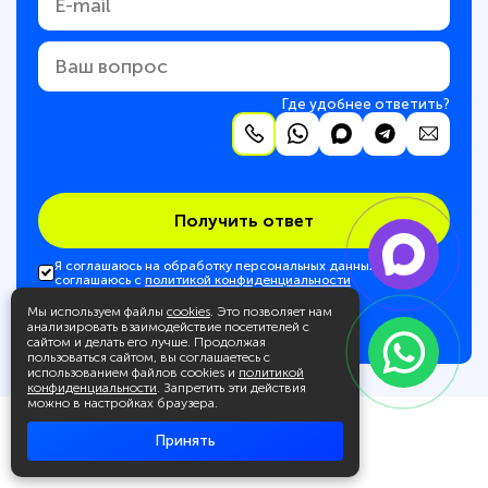
Где удобнее ответить?
Получить ответ
Я соглашаюсь на обработку персональных данных и
соглашаюсь с
политикой конфиденциальности
Мы используем файлы
cookies
. Это позволяет нам
анализировать взаимодействие посетителей с
сайтом и делать его лучше. Продолжая
пользоваться сайтом, вы соглашаетесь с
использованием файлов cookies и
политикой
конфиденциальности
. Запретить эти действия
можно в настройках браузера.
Принять