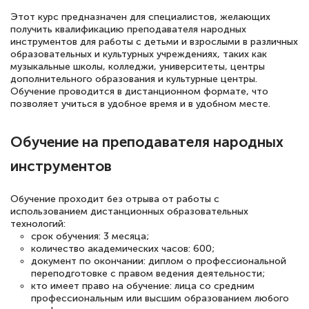
Этот курс предназначен для специалистов, желающих
получить квалификацию преподавателя народных
18 марта 2026
инструментов для работы с детьми и взрослыми в различных
Выражаю благодарность за курс
образовательных и культурных учреждениях, таких как
музыкальные школы, колледжи, университеты, центры
повышения квалификации "Эксперт ЕГЭ по
дополнительного образования и культурные центры.
русскому языку и литературе". Много
Обучение проводится в дистанционном формате, что
позволяет учиться в удобное время и в удобном месте.
полезных материалов помогли
подготовиться к тестированию. Это
Обучение на преподавателя народных
книги, методические рекомендации,
инструментов
статьи. Времени на подготовку
достаточно. Курс помогает пройти
Обучение проходит без отрыва от работы с
аттестацию в школе. Спасибо!
использованием дистанционных образовательных
технологий:
срок обучения: 3 месяца;
количество академических часов: 600;
документ по окончании: диплом о профессиональной
Евгения Коротких
переподготовке с правом ведения деятельности;
кто имеет право на обучение: лица со средним
Знаток города 2 уровня
профессиональным или высшим образованием любого