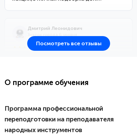
Дмитрий Леонидович
Знаток города 6 уровня
Посмотреть все отзывы
25 марта 2026
Здравствуйте, прошёл курс
переподготовки тренер-преподаватель
по всестилевому каратэ. Понравилось
О программе обучения
большое количество методических
работ для обучения и подготовки для
сдачи итоговой аттестации. Спасибо
Программа профессиональной
переподготовки на преподавателя
народных инструментов
Елена Кравченко
Знаток города 5 уровня