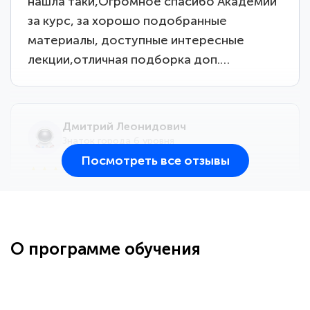
нашла таки,Огромное спасибо Академии
за курс, за хорошо подобранные
материалы, доступные интересные
лекции,отличная подборка доп.…
Дмитрий Леонидович
Знаток города 6 уровня
Посмотреть все отзывы
25 марта 2026
Здравствуйте, прошёл курс
переподготовки тренер-преподаватель
по всестилевому каратэ. Понравилось
О программе обучения
большое количество методических
работ для обучения и подготовки для
...
сдачи итоговой аттестации. Спасибо