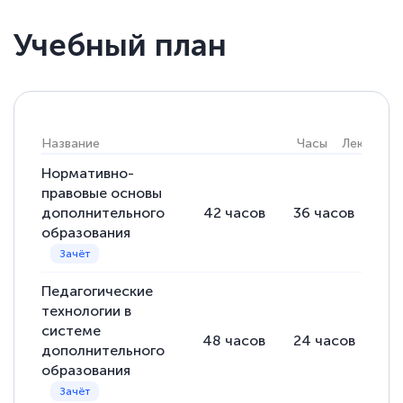
Учебный план
Елена Кравченко
Знаток города 5 уровня
18 марта 2026
Название
Часы
Лекции
Выражаю благодарность за курс
повышения квалификации "Эксперт ЕГЭ по
Нормативно-
правовые основы
русскому языку и литературе". Много
дополнительного
42
часов
36
часов
6
полезных материалов помогли
образования
подготовиться к тестированию. Это
книги, методические рекомендации,
Педагогические
статьи. Времени на подготовку
технологии в
достаточно. Курс помогает пройти
системе
48
часов
24
часов
24
аттестацию в школе. Спасибо!
дополнительного
образования