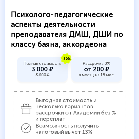
количество тематической литературы,
Психолого-педагогические
пособий и учебников доступно на время
аспекты деятельности
прохождения курса, удобная система
аттестации, проблем не возникло ни на
преподавателя ДМШ, ДШИ по
каком этапе…
классу баяна, аккордеона
-20%
Полная стоимость
Рассрочка 0%
3 000 ₽
от 200 ₽
3 600 ₽
в месяц на 18 мес.
Выгодная стоимость и
несколько вариантов
рассрочки от Академии без %
и переплат
Возможность получить
налоговый вычет 13%