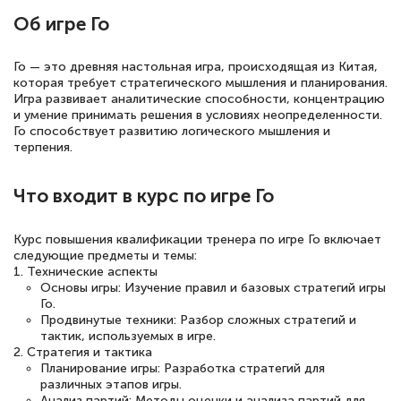
русскому языку и литературе". Много
Об игре Го
полезных материалов помогли
подготовиться к тестированию. Это
Го — это древняя настольная игра, происходящая из Китая,
книги, методические рекомендации,
которая требует стратегического мышления и планирования.
Игра развивает аналитические способности, концентрацию
статьи. Времени на подготовку
и умение принимать решения в условиях неопределенности.
достаточно. Курс помогает пройти
Го способствует развитию логического мышления и
терпения.
аттестацию в школе. Спасибо!
Что входит в курс по игре Го
Курс повышения квалификации тренера по игре Го включает
Евгения Коротких
следующие предметы и темы:
Знаток города 2 уровня
1. Технические аспекты
Основы игры: Изучение правил и базовых стратегий игры
12 марта 2026
Го.
Продвинутые техники: Разбор сложных стратегий и
Спасибо большое Академии! Грамотное,
тактик, используемых в игре.
2. Стратегия и тактика
вежливое сопровождение! Всё чётко и
Планирование игры: Разработка стратегий для
понятно! Проходила повышение
различных этапов игры.
Анализ партий: Методы оценки и анализа партий для