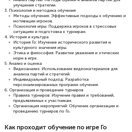
квалификации. Ещё раз - СПАСИБО!
улучшения стратегии.
3. Психология и методика обучения
Методы обучения: Эффективные подходы к обучению и
мотивации игроков.
Психология игры: Поддержка игроков в стрессовых
Елена Петрикс
ситуациях и подготовка к турнирам.
Знаток города 5 уровня
4. История и культура
История Го: Изучение исторического развития и
культурного значения игры.
11 марта 2026
Этика и философия: Развитие уважения и этических
Всем добрый день! Я прошла курс
норм в игре.
5. Анализ и оценка
повышени каалификации по
Видеоанализ: Использование видеоматериалов для
анализа партий и стратегий.
специальности «Тренер-преподаватель
Индивидуальный подход: Разработка
по тяжелой атлетике»! Хочется
персонализированных программ обучения.
6. Организация и проведение турниров
подчеркуть, что при обращении
Правила турниров: Изучение правил и требований,
оперативно связались со мной
предъявляемых к участникам.
Организация мероприятий: Обучение организации и
специалисты, ответили на все
проведению турниров по Го.
интересующие вопросы и в течении
двух…
Как проходит обучение по игре Го