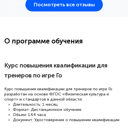
Посмотреть все отзывы
25 марта 2026
Здравствуйте, прошёл курс
переподготовки тренер-преподаватель
по всестилевому каратэ. Понравилось
О программе обучения
большое количество методических
работ для обучения и подготовки для
сдачи итоговой аттестации. Спасибо
Курс повышения квалификации для
тренеров по игре Го
Елена Кравченко
Курс повышения квалификации для тренеров по игре Го
Знаток города 5 уровня
разработан на основе ФГОС «Физическая культура и
спорт» и стандартов в данной области:
Длительность: 1 месяц
18 марта 2026
Формат: Дистанционное обучение
Выражаю благодарность за курс
Объем: 144 часа
Документ: Удостоверение о повышении квалификации
повышения квалификации "Эксперт ЕГЭ по