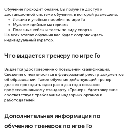
Обучение проходит онлайн. Вы получите доступ к
дистанционной системе обучения, в которой размещены:
Лекции и учебные пособия по игре Го
Светлана К
Мультимедийные материалы
Знаток города 7 уровня
Полезные кейсы и тесты по виду спорта
На всех этапах обучения вас будет сопровождать
10 марта 2026
индивидуальный куратор.
Оставила заявку на обучение онлайн, мне
Что выдается тренеру по игре Го
быстро ответили, разъяснили все детали.
Обучение понравилось: огромное
Выдается удостоверение о повышении квалификации.
количество тематической литературы,
Сведения о нем вносятся в федеральный реестр документов
пособий и учебников доступно на время
об образовании. Такое обучение действующий тренер
должен проходить один раз в два года согласно
прохождения курса, удобная система
профессиональному стандарту «Тренер». Удостоверение
соответствует требованиям надзорных органов и
аттестации, проблем не возникло ни на
работодателей.
каком этапе…
Дополнительная информация по
обучению тренеров по игре Го