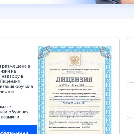
и размещена в
нзий на
 надзору в
 Лицензия
низация обучила
нное и
льные
ки обучения.
 навыки и
собрнадзора