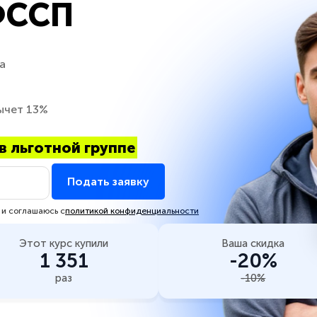
ФССП
а
ычет 13%
в льготной группе
Подать заявку
 и соглашаюсь с
политикой конфиденциальности
Этот курс купили
Ваша скидка
1 351
-20%
раз
-10%