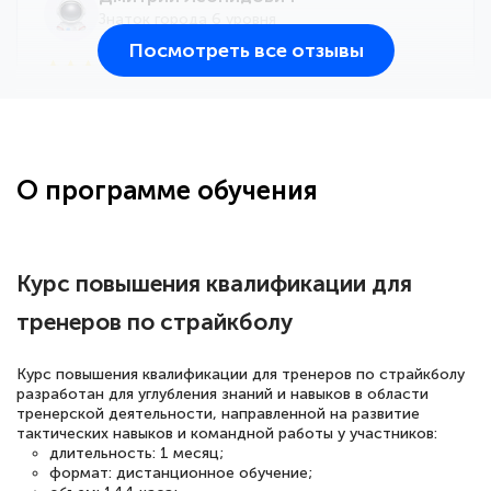
Знаток города 6 уровня
Посмотреть все отзывы
25 марта 2026
Здравствуйте, прошёл курс
переподготовки тренер-преподаватель
по всестилевому каратэ. Понравилось
О программе обучения
большое количество методических
работ для обучения и подготовки для
сдачи итоговой аттестации. Спасибо
Курс повышения квалификации для
тренеров по страйкболу
Елена Кравченко
Курс повышения квалификации для тренеров по страйкболу
Знаток города 5 уровня
разработан для углубления знаний и навыков в области
тренерской деятельности, направленной на развитие
тактических навыков и командной работы у участников:
18 марта 2026
длительность: 1 месяц;
Выражаю благодарность за курс
формат: дистанционное обучение;