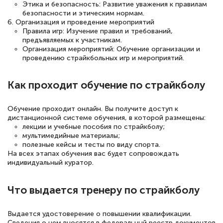
двух…
Этика и безопасность: Развитие уважения к правилам
безопасности и этическим нормам.
6. Организация и проведение мероприятий
Правила игр: Изучение правил и требований,
предъявляемых к участникам.
Организация мероприятий: Обучение организации и
Светлана К
проведению страйкбольных игр и мероприятий.
Знаток города 7 уровня
10 марта 2026
Как проходит обучение по страйкболу
Оставила заявку на обучение онлайн, мне
Обучение проходит онлайн. Вы получите доступ к
быстро ответили, разъяснили все детали.
дистанционной системе обучения, в которой размещены:
Обучение понравилось: огромное
лекции и учебные пособия по страйкболу;
мультимедийные материалы;
количество тематической литературы,
полезные кейсы и тесты по виду спорта.
пособий и учебников доступно на время
На всех этапах обучения вас будет сопровождать
индивидуальный куратор.
прохождения курса, удобная система
аттестации, проблем не возникло ни на
Что выдается тренеру по страйкболу
каком этапе…
Выдается удостоверение о повышении квалификации.
Сведения о нем вносятся в федеральный реестр документов