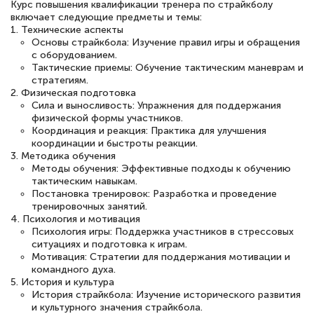
понятно! Проходила повышение
Курс повышения квалификации тренера по страйкболу
включает следующие предметы и темы:
квалификации. Ещё раз - СПАСИБО!
1. Технические аспекты
Основы страйкбола: Изучение правил игры и обращения
с оборудованием.
Тактические приемы: Обучение тактическим маневрам и
стратегиям.
Елена Петрикс
2. Физическая подготовка
Сила и выносливость: Упражнения для поддержания
Знаток города 5 уровня
физической формы участников.
Координация и реакция: Практика для улучшения
11 марта 2026
координации и быстроты реакции.
3. Методика обучения
Всем добрый день! Я прошла курс
Методы обучения: Эффективные подходы к обучению
повышени каалификации по
тактическим навыкам.
Постановка тренировок: Разработка и проведение
специальности «Тренер-преподаватель
тренировочных занятий.
по тяжелой атлетике»! Хочется
4. Психология и мотивация
Психология игры: Поддержка участников в стрессовых
подчеркуть, что при обращении
ситуациях и подготовка к играм.
Мотивация: Стратегии для поддержания мотивации и
оперативно связались со мной
командного духа.
специалисты, ответили на все
5. История и культура
История страйкбола: Изучение исторического развития
интересующие вопросы и в течении
и культурного значения страйкбола.