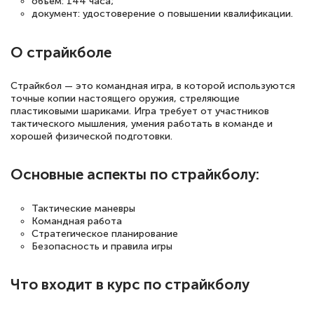
объем: 144 часа;
повышения квалификации "Эксперт ЕГЭ по
документ: удостоверение о повышении квалификации.
русскому языку и литературе". Много
полезных материалов помогли
О страйкболе
подготовиться к тестированию. Это
книги, методические рекомендации,
Страйкбол — это командная игра, в которой используются
точные копии настоящего оружия, стреляющие
статьи. Времени на подготовку
пластиковыми шариками. Игра требует от участников
достаточно. Курс помогает пройти
тактического мышления, умения работать в команде и
хорошей физической подготовки.
аттестацию в школе. Спасибо!
Основные аспекты по страйкболу:
Тактические маневры
Евгения Коротких
Командная работа
Знаток города 2 уровня
Стратегическое планирование
Безопасность и правила игры
12 марта 2026
Спасибо большое Академии! Грамотное,
Что входит в курс по страйкболу
вежливое сопровождение! Всё чётко и