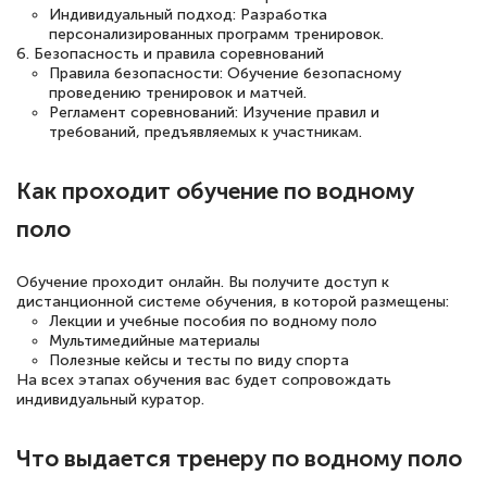
двух…
Индивидуальный подход: Разработка
персонализированных программ тренировок.
6. Безопасность и правила соревнований
Правила безопасности: Обучение безопасному
проведению тренировок и матчей.
Светлана К
Регламент соревнований: Изучение правил и
требований, предъявляемых к участникам.
Знаток города 7 уровня
10 марта 2026
Как проходит обучение по водному
Оставила заявку на обучение онлайн, мне
поло
быстро ответили, разъяснили все детали.
Обучение понравилось: огромное
Обучение проходит онлайн. Вы получите доступ к
дистанционной системе обучения, в которой размещены:
количество тематической литературы,
Лекции и учебные пособия по водному поло
пособий и учебников доступно на время
Мультимедийные материалы
Полезные кейсы и тесты по виду спорта
прохождения курса, удобная система
На всех этапах обучения вас будет сопровождать
аттестации, проблем не возникло ни на
индивидуальный куратор.
каком этапе…
Что выдается тренеру по водному поло