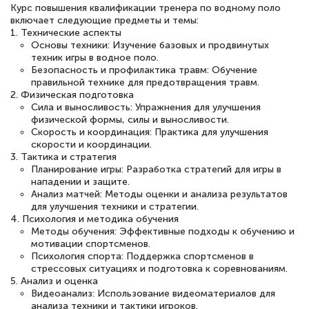
понятно! Проходила повышение
Курс повышения квалификации тренера по водному поло
включает следующие предметы и темы:
квалификации. Ещё раз - СПАСИБО!
1. Технические аспекты
Основы техники: Изучение базовых и продвинутых
техник игры в водное поло.
Безопасность и профилактика травм: Обучение
правильной технике для предотвращения травм.
Елена Петрикс
2. Физическая подготовка
Знаток города 5 уровня
Сила и выносливость: Упражнения для улучшения
физической формы, силы и выносливости.
Скорость и координация: Практика для улучшения
11 марта 2026
скорости и координации.
Всем добрый день! Я прошла курс
3. Тактика и стратегия
Планирование игры: Разработка стратегий для игры в
повышени каалификации по
нападении и защите.
Анализ матчей: Методы оценки и анализа результатов
специальности «Тренер-преподаватель
для улучшения техники и стратегии.
по тяжелой атлетике»! Хочется
4. Психология и методика обучения
Методы обучения: Эффективные подходы к обучению и
подчеркуть, что при обращении
мотивации спортсменов.
оперативно связались со мной
Психология спорта: Поддержка спортсменов в
стрессовых ситуациях и подготовка к соревнованиям.
специалисты, ответили на все
5. Анализ и оценка
интересующие вопросы и в течении
Видеоанализ: Использование видеоматериалов для
анализа техники и тактики игроков.