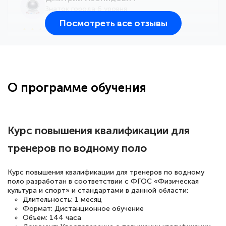
Знаток города 6 уровня
Посмотреть все отзывы
25 марта 2026
Здравствуйте, прошёл курс
переподготовки тренер-преподаватель
по всестилевому каратэ. Понравилось
О программе обучения
большое количество методических
работ для обучения и подготовки для
сдачи итоговой аттестации. Спасибо
Курс повышения квалификации для
тренеров по водному поло
Елена Кравченко
Курс повышения квалификации для тренеров по водному
Знаток города 5 уровня
поло разработан в соответствии с ФГОС «Физическая
культура и спорт» и стандартами в данной области:
Длительность: 1 месяц
18 марта 2026
Формат: Дистанционное обучение
Выражаю благодарность за курс
Объем: 144 часа