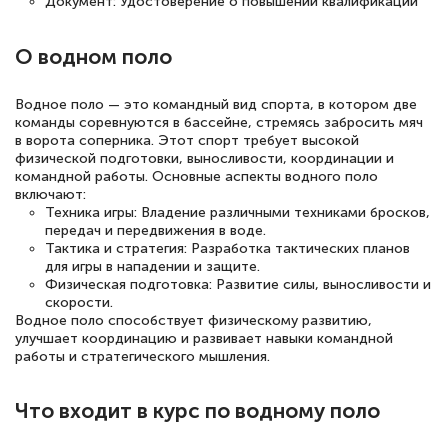
Документ: Удостоверение о повышении квалификации
повышения квалификации "Эксперт ЕГЭ по
русскому языку и литературе". Много
О водном поло
полезных материалов помогли
подготовиться к тестированию. Это
Водное поло — это командный вид спорта, в котором две
книги, методические рекомендации,
команды соревнуются в бассейне, стремясь забросить мяч
в ворота соперника. Этот спорт требует высокой
статьи. Времени на подготовку
физической подготовки, выносливости, координации и
достаточно. Курс помогает пройти
командной работы. Основные аспекты водного поло
включают:
аттестацию в школе. Спасибо!
Техника игры: Владение различными техниками бросков,
передач и передвижения в воде.
Тактика и стратегия: Разработка тактических планов
для игры в нападении и защите.
Физическая подготовка: Развитие силы, выносливости и
Евгения Коротких
скорости.
Водное поло способствует физическому развитию,
Знаток города 2 уровня
улучшает координацию и развивает навыки командной
работы и стратегического мышления.
12 марта 2026
Спасибо большое Академии! Грамотное,
Что входит в курс по водному поло
вежливое сопровождение! Всё чётко и