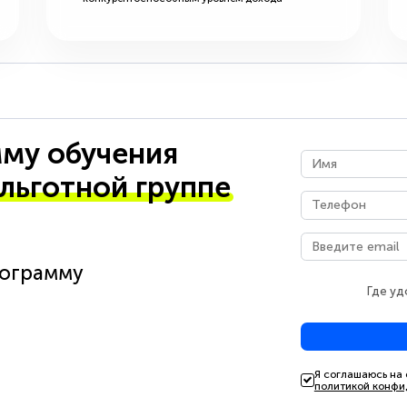
му обучения
 льготной группе
рограмму
Где уд
Я соглашаюсь на
политикой конфи