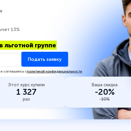
а
ычет 13%
в льготной группе
Подать заявку
 и соглашаюсь с
политикой конфиденциальности
Этот курс купили
Ваша скидка
1 327
-20%
раз
-10%