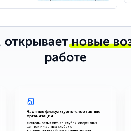
 открывает
новые во
работе
Частные физкультурно-спортивные
организации
Деятельность в фитнес-клубах, спортивных
центрах и частных клубах с
конкурентоспособным уровнем дохода