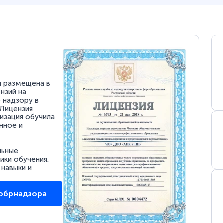
и размещена в
нзий на
 надзору в
 Лицензия
низация обучила
нное и
льные
ки обучения.
 навыки и
собрнадзора