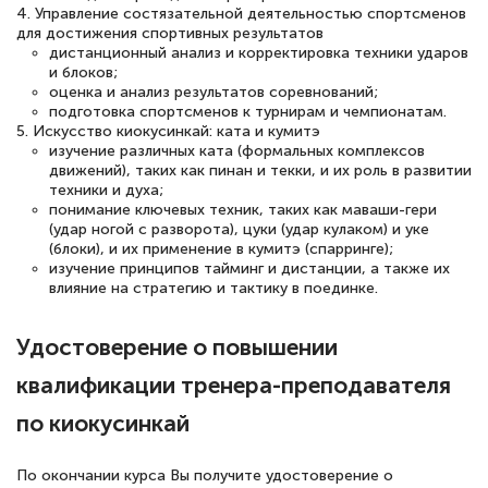
4. Управление состязательной деятельностью спортсменов
для достижения спортивных результатов
дистанционный анализ и корректировка техники ударов
и блоков;
Светлана К
оценка и анализ результатов соревнований;
Знаток города 7 уровня
подготовка спортсменов к турнирам и чемпионатам.
5. Искусство киокусинкай: ката и кумитэ
10 марта 2026
изучение различных ката (формальных комплексов
движений), таких как пинан и текки, и их роль в развитии
Оставила заявку на обучение онлайн, мне
техники и духа;
понимание ключевых техник, таких как маваши-гери
быстро ответили, разъяснили все детали.
(удар ногой с разворота), цуки (удар кулаком) и уке
Обучение понравилось: огромное
(блоки), и их применение в кумитэ (спарринге);
изучение принципов тайминг и дистанции, а также их
количество тематической литературы,
влияние на стратегию и тактику в поединке.
пособий и учебников доступно на время
прохождения курса, удобная система
Удостоверение о повышении
аттестации, проблем не возникло ни на
квалификации тренера-преподавателя
каком этапе…
по киокусинкай
По окончании курса Вы получите удостоверение о