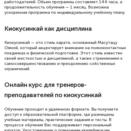
русскому языку и литературе". Много
работодателей. Объем программы составляет 144 часа, а
продолжительность обучения — 1 месяц. Возможна
полезных материалов помогли
ускоренная программа по индивидуальному учебному плану.
подготовиться к тестированию. Это
книги, методические рекомендации,
Киокусинкай как дисциплина
статьи. Времени на подготовку
достаточно. Курс помогает пройти
Киокусинкай — это стиль карате, основанный Масутацу
Оямой, который акцентирует внимание на полноконтактных
аттестацию в школе. Спасибо!
поединках и физической подготовке. Этот стиль известен
своей жесткостью и дисциплиной, а также стремлением к
самосовершенствованию и преодолению собственных
ограничений.
Евгения Коротких
Онлайн курс для тренеров-
Знаток города 2 уровня
преподавателей по киокусинкай
12 марта 2026
Спасибо большое Академии! Грамотное,
Обучение проходит в удаленном формате. Вы получаете
доступ к образовательной платформе, где размещены
вежливое сопровождение! Всё чётко и
учебные материалы, практические задания и тесты. В
понятно! Проходила повышение
процессе обучения Вас поддерживает персональный
куратор. Удостоверение о повышении квалификации