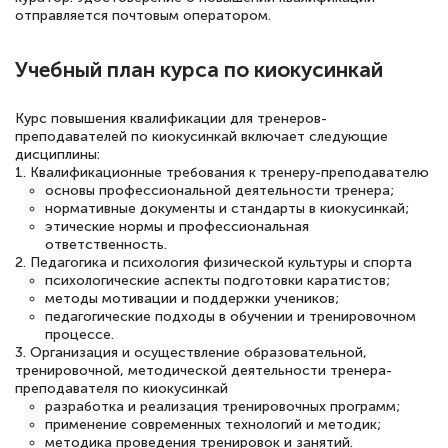
квалификации. Ещё раз - СПАСИБО!
отправляется почтовым оператором.
Учебный план курса по киокусинкай
Елена Петрикс
Курс повышения квалификации для тренеров-
Знаток города 5 уровня
преподавателей по киокусинкай включает следующие
дисциплины:
11 марта 2026
1. Квалификационные требования к тренеру-преподавателю
основы профессиональной деятельности тренера;
Всем добрый день! Я прошла курс
нормативные документы и стандарты в киокусинкай;
повышени каалификации по
этические нормы и профессиональная
ответственность.
специальности «Тренер-преподаватель
2. Педагогика и психология физической культуры и спорта
психологические аспекты подготовки каратистов;
по тяжелой атлетике»! Хочется
методы мотивации и поддержки учеников;
подчеркуть, что при обращении
педагогические подходы в обучении и тренировочном
процессе.
оперативно связались со мной
3. Организация и осуществление образовательной,
специалисты, ответили на все
тренировочной, методической деятельности тренера-
преподавателя по киокусинкай
интересующие вопросы и в течении
разработка и реализация тренировочных программ;
двух…
применение современных технологий и методик;
методика проведения тренировок и занятий.