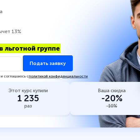
а
ычет 13%
в льготной группе
Подать заявку
 и соглашаюсь с
политикой конфиденциальности
Этот курс купили
Ваша скидка
1 235
-20%
раз
-10%