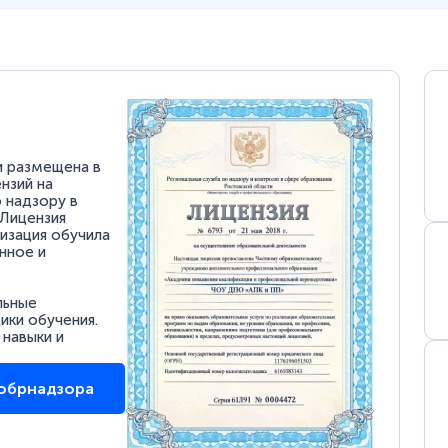
и размещена в
нзий на
 надзору в
 Лицензия
низация обучила
нное и
льные
ки обучения.
 навыки и
собрнадзора