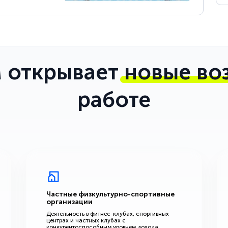
 открывает
новые во
работе
Частные физкультурно-спортивные
организации
Деятельность в фитнес-клубах, спортивных
центрах и частных клубах с
конкурентоспособным уровнем дохода