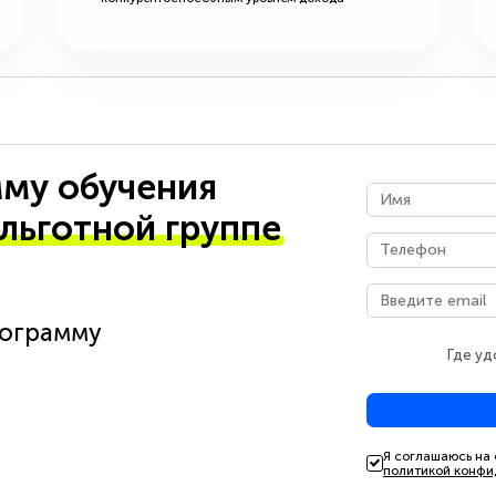
му обучения
 льготной группе
рограмму
Где уд
Я соглашаюсь на
политикой конфи