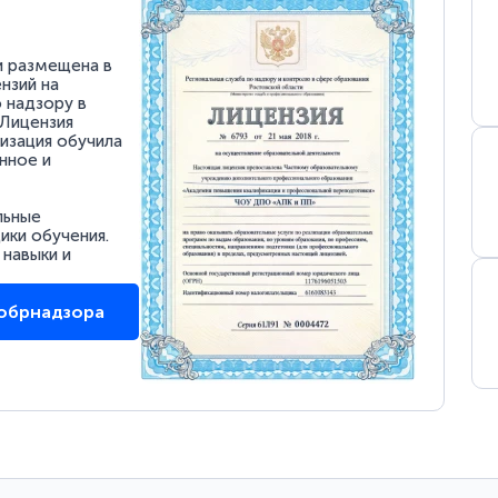
и размещена в
нзий на
 надзору в
 Лицензия
низация обучила
нное и
льные
ки обучения.
 навыки и
собрнадзора