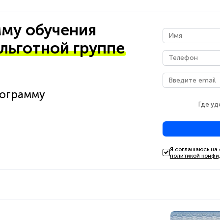
му обучения
 льготной группе
рограмму
Где уд
Я соглашаюсь на
политикой конфи