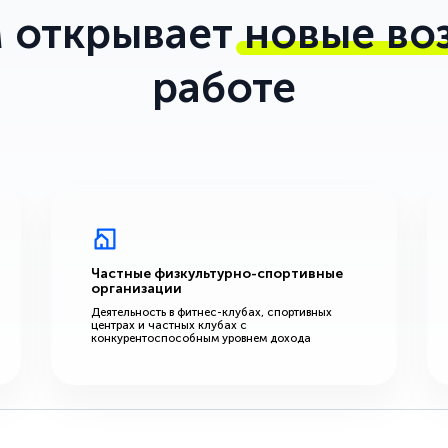
 открывает
новые во
работе
Частные физкультурно-спортивные
организации
Деятельность в фитнес-клубах, спортивных
центрах и частных клубах с
конкурентоспособным уровнем дохода