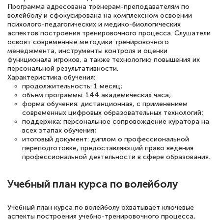
Выражаю благодарность за курс
Программа адресована тренерам-преподавателям по
волейболу и сфокусирована на комплексном освоении
повышения квалификации "Эксперт ЕГЭ по
психолого-педагогических и медико-биологических
русскому языку и литературе". Много
аспектов построения тренировочного процесса. Слушатели
освоят современные методики тренировочного
полезных материалов помогли
менеджмента, инструменты контроля и оценки
подготовиться к тестированию. Это
функционала игроков, а также технологию повышения их
персональной результативности.
книги, методические рекомендации,
Характеристика обучения:
продолжительность: 1 месяц;
статьи. Времени на подготовку
объем программы: 144 академических часа;
достаточно. Курс помогает пройти
форма обучения: дистанционная, с применением
современных цифровых образовательных технологий;
аттестацию в школе. Спасибо!
поддержка: персональное сопровождение куратора на
всех этапах обучения;
итоговый документ: диплом о профессиональной
переподготовке, предоставляющий право ведения
профессиональной деятельности в сфере образования.
Евгения Коротких
Знаток города 2 уровня
Учебный план курса по волейболу
12 марта 2026
Учебный план курса по волейболу охватывает ключевые
Спасибо большое Академии! Грамотное,
аспекты построения учебно-тренировочного процесса,