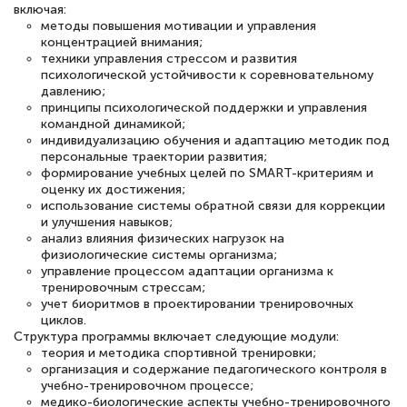
вежливое сопровождение! Всё чётко и
включая:
методы повышения мотивации и управления
понятно! Проходила повышение
концентрацией внимания;
квалификации. Ещё раз - СПАСИБО!
техники управления стрессом и развития
психологической устойчивости к соревновательному
давлению;
принципы психологической поддержки и управления
командной динамикой;
индивидуализацию обучения и адаптацию методик под
Елена Петрикс
персональные траектории развития;
Знаток города 5 уровня
формирование учебных целей по SMART-критериям и
оценку их достижения;
11 марта 2026
использование системы обратной связи для коррекции
и улучшения навыков;
Всем добрый день! Я прошла курс
анализ влияния физических нагрузок на
физиологические системы организма;
повышени каалификации по
управление процессом адаптации организма к
специальности «Тренер-преподаватель
тренировочным стрессам;
учет биоритмов в проектировании тренировочных
по тяжелой атлетике»! Хочется
циклов.
подчеркуть, что при обращении
Структура программы включает следующие модули:
теория и методика спортивной тренировки;
оперативно связались со мной
организация и содержание педагогического контроля в
специалисты, ответили на все
учебно-тренировочном процессе;
медико-биологические аспекты учебно-тренировочного