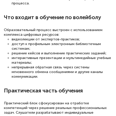
интересующие вопросы и в течении
процесса.
двух…
Что входит в обучение по волейболу
Образовательный процесс выстроен с использованием
Светлана К
комплекса цифровых ресурсов:
видеолекции от экспертов-практиков;
Знаток города 7 уровня
доступ к профильным электронным библиотечным
системам;
10 марта 2026
решение кейсов и выполнение практических заданий;
интерактивные презентации и мультимедийные учебные
Оставила заявку на обучение онлайн, мне
материалы;
быстро ответили, разъяснили все детали.
непрерывная обратная связь через системы
мгновенного обмена сообщениями и другие каналы
Обучение понравилось: огромное
коммуникации.
количество тематической литературы,
пособий и учебников доступно на время
Практическая часть обучения
прохождения курса, удобная система
аттестации, проблем не возникло ни на
Практический блок сфокусирован на отработке
компетенций через решение реальных профессиональных
каком этапе…
задач. Слушатели разрабатывают индивидуальные