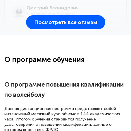
Дмитрий Леонидович
Знаток города 6 уровня
Посмотреть все отзывы
25 марта 2026
Здравствуйте, прошёл курс
переподготовки тренер-преподаватель
по всестилевому каратэ. Понравилось
О программе обучения
большое количество методических
работ для обучения и подготовки для
сдачи итоговой аттестации. Спасибо
О программе повышения квалификации
по волейболу
Елена Кравченко
Данная дистанционная программа представляет собой
Знаток города 5 уровня
интенсивный месячный курс объемом 144 академических
часа. Итогом обучения становится получение
удостоверения о повышении квалификации, данные о
18 марта 2026
котором вносятся в ФРДО.