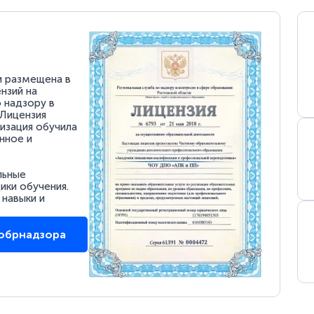
и размещена в
нзий на
 надзору в
 Лицензия
низация обучила
нное и
льные
ки обучения.
 навыки и
собрнадзора