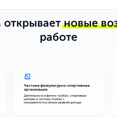
 открывает
новые во
работе
Частные физкультурно-спортивные
организации
Деятельность в фитнес-клубах, спортивных
центрах и частных клубах с
конкурентоспособным уровнем дохода