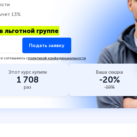
ости
ычет 13%
в льготной группе
Подать заявку
 и соглашаюсь с
политикой конфиденциальности
Этот курс купили
Ваша скидка
1 708
-20%
раз
-10%