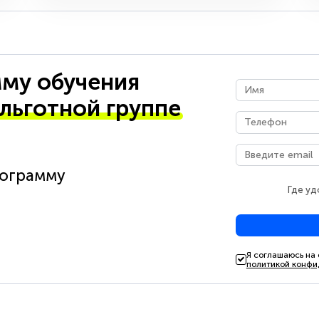
му обучения
 льготной группе
рограмму
Где уд
Я соглашаюсь на
политикой конфи