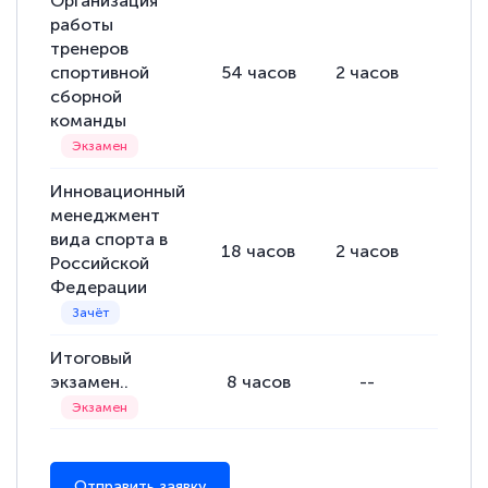
Организация
работы
тренеров
спортивной
54
часов
2
часов
52
ча
сборной
команды
Инновационный
менеджмент
вида спорта в
18
часов
2
часов
16
ча
Российской
Федерации
Итоговый
экзамен..
8
часов
--
--
Отправить заявку