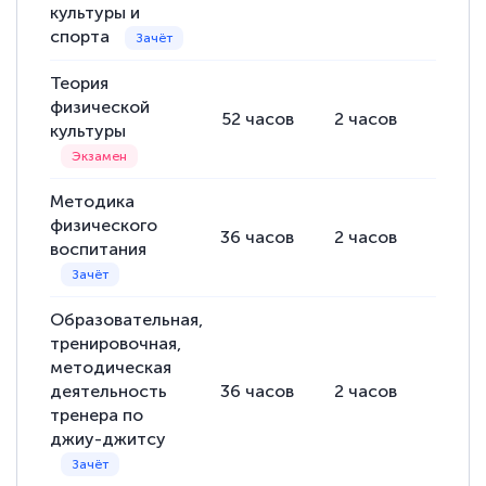
культуры и
спорта
Теория
физической
52
часов
2
часов
50
ча
культуры
Методика
физического
36
часов
2
часов
34
ча
воспитания
Образовательная,
тренировочная,
методическая
деятельность
36
часов
2
часов
34
ча
тренера по
джиу-джитсу