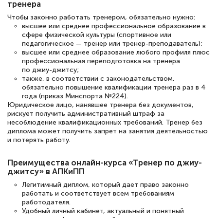
тренера
Чтобы законно работать тренером, обязательно нужно:
Елена Петрикс
высшее или среднее профессиональное образование в
Знаток города 5 уровня
сфере физической культуры (спортивное или
педагогическое — тренер или тренер-преподаватель);
11 марта 2026
высшее или среднее образование любого профиля плюс
профессиональная переподготовка на тренера
Всем добрый день! Я прошла курс
по джиу-джитсу;
также, в соответствии с законодательством,
повышени каалификации по
обязательно повышение квалификации тренера раз в 4
специальности «Тренер-преподаватель
года (приказ Минспорта №224).
Юридическое лицо, нанявшее тренера без документов,
по тяжелой атлетике»! Хочется
рискует получить административный штраф за
подчеркуть, что при обращении
несоблюдение квалификационных требований. Тренер без
диплома может получить запрет на занятия деятельностью
оперативно связались со мной
и потерять работу.
специалисты, ответили на все
интересующие вопросы и в течении
Преимущества онлайн-курса «Тренер по джиу-
джитсу» в АПКиПП
двух…
Легитимный диплом, который дает право законно
работать и соответствует всем требованиям
работодателя.
Удобный личный кабинет, актуальный и понятный