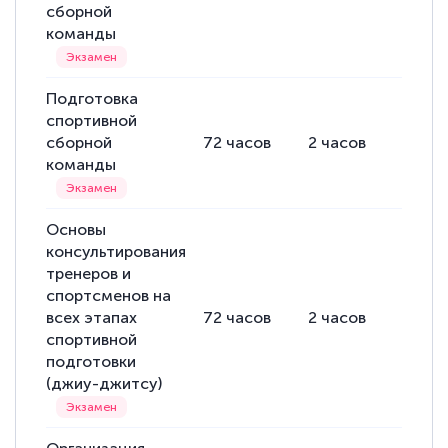
сборной
команды
Подготовка
спортивной
сборной
72
часов
2
часов
70
ча
команды
Основы
консультирования
тренеров и
спортсменов на
всех этапах
72
часов
2
часов
70
ча
спортивной
подготовки
(джиу-джитсу)