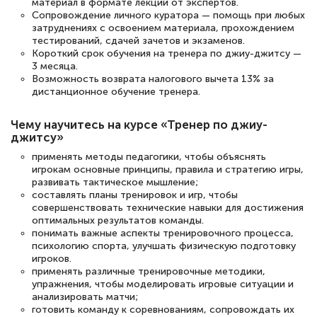
материал в формате лекций от экспертов.
Светлана К
Сопровождение личного куратора — помощь при любых
Знаток города 7 уровня
затруднениях с освоением материала, прохождением
тестирований, сдачей зачетов и экзаменов.
Короткий срок обучения на тренера по джиу-джитсу —
10 марта 2026
3 месяца.
Оставила заявку на обучение онлайн, мне
Возможность возврата налогового вычета 13% за
дистанционное обучение тренера.
быстро ответили, разъяснили все детали.
Обучение понравилось: огромное
Чему научитесь на курсе «Тренер по джиу-
количество тематической литературы,
джитсу»
пособий и учебников доступно на время
применять методы педагогики, чтобы объяснять
игрокам основные принципы, правила и стратегию игры,
прохождения курса, удобная система
развивать тактическое мышление;
аттестации, проблем не возникло ни на
составлять планы тренировок и игр, чтобы
совершенствовать технические навыки для достижения
каком этапе…
оптимальных результатов команды.
понимать важные аспекты тренировочного процесса,
психологию спорта, улучшать физическую подготовку
игроков.
применять различные тренировочные методики,
упражнения, чтобы моделировать игровые ситуации и
анализировать матчи;
готовить команду к соревнованиям, сопровождать их