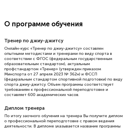
Здравствуйте, прошёл курс
переподготовки тренер-преподаватель
по всестилевому каратэ. Понравилось
О программе обучения
большое количество методических
работ для обучения и подготовки для
Тренер по джиу-джитсу
сдачи итоговой аттестации. Спасибо
Онлайн-курс «Тренер по джиу-джитсу» составлен
опытными методистами и тренерами по виду спорта в
соответствии с ФГОС (федеральным государственным
образовательным стандартом), актуальным
Елена Кравченко
профстандартом «Тренер» (утвержден приказом
Минспорта от 27 апреля 2023 № 362н) и ФССП
Знаток города 5 уровня
(федеральным стандартом спортивной подготовки) по виду
спорта джиу-джитсу. Объем программы соответствует
18 марта 2026
требованиям к профессиональной переподготовке и
составляет 600 академических часов.
Выражаю благодарность за курс
повышения квалификации "Эксперт ЕГЭ по
Диплом тренера
русскому языку и литературе". Много
По итогу заочного обучения на тренера Вы получите диплом
полезных материалов помогли
о профессиональной переподготовке с правом ведения
деятельности. В дипломе указывается название программы