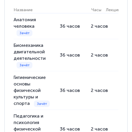
Название
Часы
Лекции
Пра
Анатомия
человека
36
часов
2
часов
34
ча
Биомеханика
двигательной
36
часов
2
часов
34
ча
деятельности
Гигиенические
основы
физической
36
часов
2
часов
34
ча
культуры и
спорта
Педагогика и
психология
физической
36
часов
2
часов
34
ча