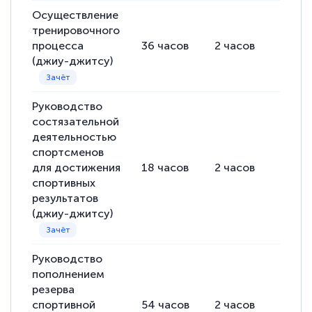
Осуществление
тренировочного
процесса
36
часов
2
часов
34
ча
(джиу-джитсу)
Руководство
состязательной
деятельностью
спортсменов
для достижения
18
часов
2
часов
16
ча
спортивных
результатов
(джиу-джитсу)
Руководство
пополнением
резерва
спортивной
54
часов
2
часов
52
ча