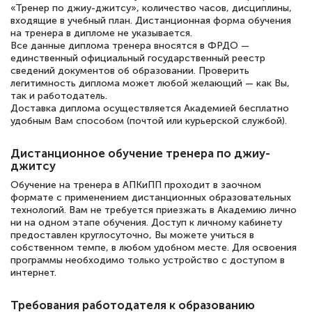
подготовиться к тестированию. Это
«Тренер по джиу-джитсу», количество часов, дисциплины,
книги, методические рекомендации,
входящие в учебный план. Дистанционная форма обучения
на тренера в дипломе не указывается.
статьи. Времени на подготовку
Все данные диплома тренера вносятся в ФРДО —
единственный официальный государственный реестр
достаточно. Курс помогает пройти
сведений документов об образовании. Проверить
аттестацию в школе. Спасибо!
легитимность диплома может любой желающий — как Вы,
так и работодатель.
Доставка диплома осуществляется Академией бесплатно
удобным Вам способом (почтой или курьерской службой).
Евгения Коротких
Дистанционное обучение тренера по джиу-
Знаток города 2 уровня
джитсу
Обучение на тренера в АПКиПП проходит в заочном
12 марта 2026
формате с применением дистанционных образовательных
технологий. Вам не требуется приезжать в Академию лично
Спасибо большое Академии! Грамотное,
ни на одном этапе обучения. Доступ к личному кабинету
вежливое сопровождение! Всё чётко и
предоставлен круглосуточно, Вы можете учиться в
собственном темпе, в любом удобном месте. Для освоения
понятно! Проходила повышение
программы необходимо только устройство с доступом в
квалификации. Ещё раз - СПАСИБО!
интернет.
Требования работодателя к образованию