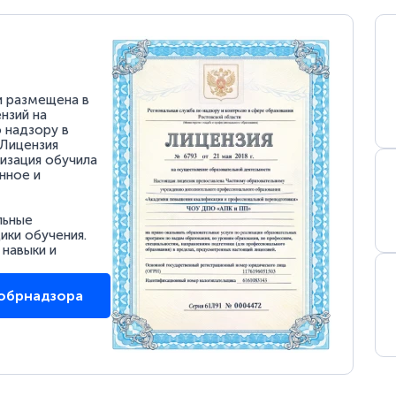
и размещена в
нзий на
 надзору в
 Лицензия
низация обучила
нное и
льные
ки обучения.
 навыки и
собрнадзора