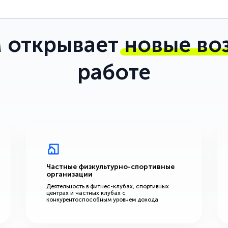
 открывает
новые во
работе
Частные физкультурно-спортивные
организации
Деятельность в фитнес-клубах, спортивных
центрах и частных клубах с
конкурентоспособным уровнем дохода