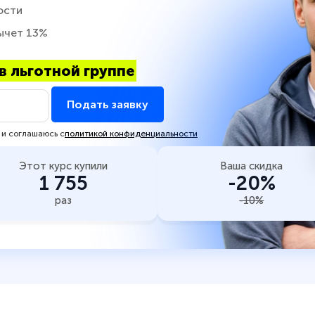
ости
ычет 13%
в льготной группе
Подать заявку
 и соглашаюсь с
политикой конфиденциальности
Этот курс купили
Ваша скидка
1 755
-20%
раз
-10%