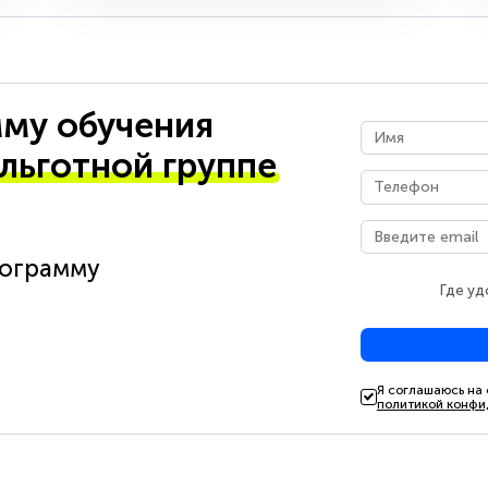
му обучения
 льготной группе
рограмму
Где уд
Я соглашаюсь на
политикой конфи