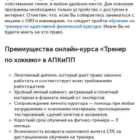
собственном темпе, в любом удобном месте. Для освоения
программы необходимо только устройство с доступом в
Елена Петрикс
интернет. Отметим, что, если Вы собираетесь заниматься с
Знаток города 5 уровня
лицами с ОВЗ и инвалидами, то следует пройти
обучение на
тренера по адаптивной физической культуре
. Иначе Вы не
будете иметь на это право.
11 марта 2026
Всем добрый день! Я прошла курс
Преимущества онлайн-курса «Тренер
повышени каалификации по
по хоккею» в АПКиПП
специальности «Тренер-преподаватель
по тяжелой атлетике»! Хочется
Легитимный диплом, который дает право законно
подчеркуть, что при обращении
работать и соответствует всем требованиям
работодателя.
оперативно связались со мной
Удобный личный кабинет, актуальный и понятный
специалисты, ответили на все
материал в формате лекций от экспертов.
Сопровождение личного куратора — помощь при любых
интересующие вопросы и в течении
затруднениях с освоением материала, прохождением
двух…
тестирований, сдачей зачетов и экзаменов.
Короткий срок обучения на фитнес-тренера — 3
месяца.
Возможность возврата налогового вычета 13% за
дистанционное обучение на тренера.