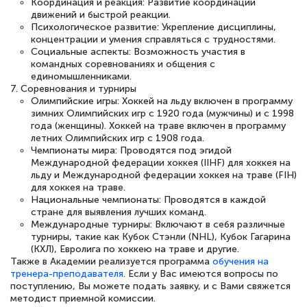
Координация и реакция: Развитие координации
движений и быстрой реакции.
Психологическое развитие: Укрепление дисциплины,
концентрации и умения справляться с трудностями.
Социальные аспекты: Возможность участия в
командных соревнованиях и общения с
единомышленниками.
7. Соревнования и турниры
Олимпийские игры: Хоккей на льду включен в программу
зимних Олимпийских игр с 1920 года (мужчины) и с 1998
года (женщины). Хоккей на траве включен в программу
летних Олимпийских игр с 1908 года.
Чемпионаты мира: Проводятся под эгидой
Международной федерации хоккея (IIHF) для хоккея на
льду и Международной федерации хоккея на траве (FIH)
для хоккея на траве.
Национальные чемпионаты: Проводятся в каждой
стране для выявления лучших команд.
Международные турниры: Включают в себя различные
турниры, такие как Кубок Стэнли (NHL), Кубок Гагарина
(КХЛ), Евролига по хоккею на траве и другие.
Также в Академии реализуется программа
обучения на
тренера-преподавателя
. Если у Вас имеются вопросы по
поступлению, Вы можете подать заявку, и с Вами свяжется
методист приемной комиссии.