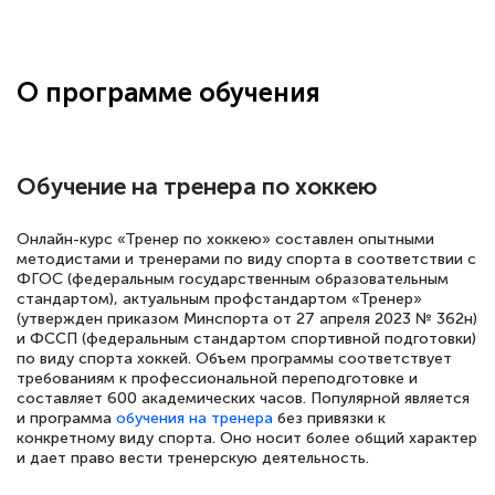
Здравствуйте, прошёл курс
переподготовки тренер-преподаватель
по всестилевому каратэ. Понравилось
О программе обучения
большое количество методических
работ для обучения и подготовки для
сдачи итоговой аттестации. Спасибо
Обучение на тренера по хоккею
Онлайн-курс «Тренер по хоккею» составлен опытными
методистами и тренерами по виду спорта в соответствии с
Елена Кравченко
ФГОС (федеральным государственным образовательным
Знаток города 5 уровня
стандартом), актуальным профстандартом «Тренер»
(утвержден приказом Минспорта от 27 апреля 2023 № 362н)
18 марта 2026
и ФССП (федеральным стандартом спортивной подготовки)
по виду спорта хоккей. Объем программы соответствует
Выражаю благодарность за курс
требованиям к профессиональной переподготовке и
составляет 600 академических часов. Популярной является
повышения квалификации "Эксперт ЕГЭ по
и программа
обучения на тренера
без привязки к
русскому языку и литературе". Много
конкретному виду спорта. Оно носит более общий характер
и дает право вести тренерскую деятельность.
полезных материалов помогли