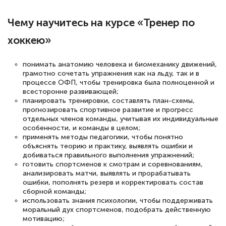
Светлана К
Знаток города 7 уровня
Чему научитесь на курсе «Тренер по
хоккею»
10 марта 2026
Оставила заявку на обучение онлайн, мне
понимать анатомию человека и биомеханику движений,
быстро ответили, разъяснили все детали.
грамотно сочетать упражнения как на льду, так и в
Обучение понравилось: огромное
процессе ОФП, чтобы тренировка была полноценной и
всесторонне развивающей;
количество тематической литературы,
планировать тренировки, составлять план-схемы,
прогнозировать спортивное развитие и прогресс
пособий и учебников доступно на время
отдельных членов команды, учитывая их индивидуальные
прохождения курса, удобная система
особенности, и команды в целом;
применять методы педагогики, чтобы понятно
аттестации, проблем не возникло ни на
объяснять теорию и практику, выявлять ошибки и
каком этапе…
добиваться правильного выполнения упражнений;
готовить спортсменов к смотрам и соревнованиям,
анализировать матчи, выявлять и прорабатывать
ошибки, пополнять резерв и корректировать состав
сборной команды;
использовать знания психологии, чтобы поддерживать
моральный дух спортсменов, подобрать действенную
мотивацию;