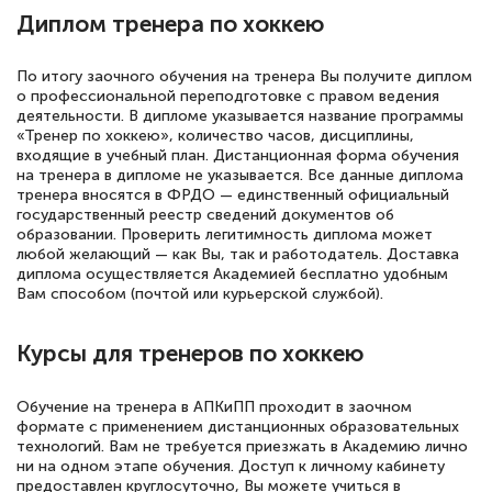
подготовиться к тестированию. Это
Диплом тренера по хоккею
книги, методические рекомендации,
статьи. Времени на подготовку
По итогу заочного обучения на тренера Вы получите диплом
достаточно. Курс помогает пройти
о профессиональной переподготовке с правом ведения
деятельности. В дипломе указывается название программы
аттестацию в школе. Спасибо!
«Тренер по хоккею», количество часов, дисциплины,
входящие в учебный план. Дистанционная форма обучения
на тренера в дипломе не указывается. Все данные диплома
тренера вносятся в ФРДО — единственный официальный
государственный реестр сведений документов об
Евгения Коротких
образовании. Проверить легитимность диплома может
любой желающий — как Вы, так и работодатель. Доставка
Знаток города 2 уровня
диплома осуществляется Академией бесплатно удобным
Вам способом (почтой или курьерской службой).
12 марта 2026
Спасибо большое Академии! Грамотное,
Курсы для тренеров по хоккею
вежливое сопровождение! Всё чётко и
понятно! Проходила повышение
Обучение на тренера в АПКиПП проходит в заочном
формате с применением дистанционных образовательных
квалификации. Ещё раз - СПАСИБО!
технологий. Вам не требуется приезжать в Академию лично
ни на одном этапе обучения. Доступ к личному кабинету
предоставлен круглосуточно, Вы можете учиться в