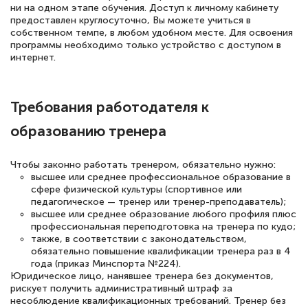
ни на одном этапе обучения. Доступ к личному кабинету
предоставлен круглосуточно, Вы можете учиться в
Елена Петрикс
собственном темпе, в любом удобном месте. Для освоения
Знаток города 5 уровня
программы необходимо только устройство с доступом в
интернет.
11 марта 2026
Всем добрый день! Я прошла курс
Требования работодателя к
повышени каалификации по
образованию тренера
специальности «Тренер-преподаватель
по тяжелой атлетике»! Хочется
Чтобы законно работать тренером, обязательно нужно:
подчеркуть, что при обращении
высшее или среднее профессиональное образование в
сфере физической культуры (спортивное или
оперативно связались со мной
педагогическое — тренер или тренер-преподаватель);
специалисты, ответили на все
высшее или среднее образование любого профиля плюс
профессиональная переподготовка на тренера по кудо;
интересующие вопросы и в течении
также, в соответствии с законодательством,
двух…
обязательно повышение квалификации тренера раз в 4
года (приказ Минспорта №224).
Юридическое лицо, нанявшее тренера без документов,
рискует получить административный штраф за
несоблюдение квалификационных требований. Тренер без