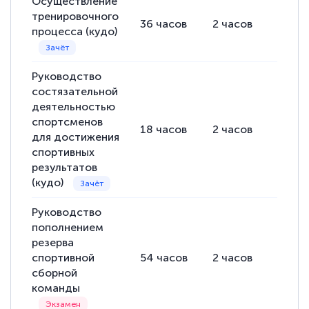
Осуществление
тренировочного
36
часов
2
часов
34
ча
процесса (кудо)
Руководство
состязательной
деятельностью
спортсменов
18
часов
2
часов
16
ча
для достижения
спортивных
результатов
(кудо)
Руководство
пополнением
резерва
спортивной
54
часов
2
часов
52
ча
сборной
команды