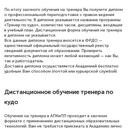
подготовиться к тестированию. Это
книги, методические рекомендации,
По итогу заочного обучения на тренера Вы получите диплом
о профессиональной переподготовке с правом ведения
статьи. Времени на подготовку
деятельности. В дипломе указывается название программы
достаточно. Курс помогает пройти
«Тренер по кудо», количество часов, дисциплины, входящие
в учебный план. Дистанционная форма обучения на тренера
аттестацию в школе. Спасибо!
в дипломе не указывается.
Все данные диплома тренера вносятся в ФРДО —
единственный официальный государственный реестр
сведений документов об образовании. Проверить
легитимность диплома может любой желающий — как Вы,
Евгения Коротких
так и работодатель.
Доставка диплома осуществляется Академией бесплатно
Знаток города 2 уровня
удобным Вам способом (почтой или курьерской службой).
12 марта 2026
Спасибо большое Академии! Грамотное,
Дистанционное обучение тренера по
вежливое сопровождение! Всё чётко и
кудо
понятно! Проходила повышение
квалификации. Ещё раз - СПАСИБО!
Обучение на тренера в АПКиПП проходит в заочном
формате с применением дистанционных образовательных
технологий. Вам не требуется приезжать в Академию лично