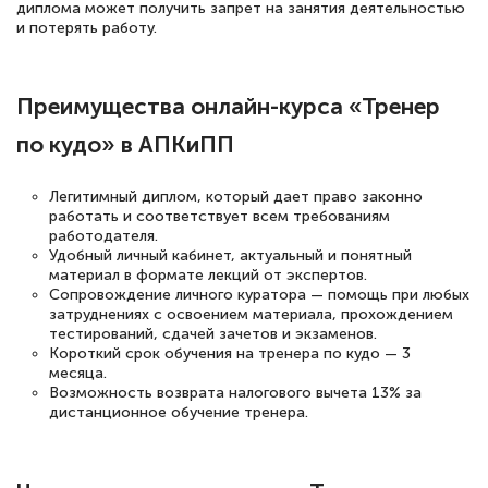
диплома может получить запрет на занятия деятельностью
Светлана К
и потерять работу.
Знаток города 7 уровня
10 марта 2026
Преимущества онлайн-курса «Тренер
Оставила заявку на обучение онлайн, мне
по кудо» в АПКиПП
быстро ответили, разъяснили все детали.
Обучение понравилось: огромное
Легитимный диплом, который дает право законно
количество тематической литературы,
работать и соответствует всем требованиям
работодателя.
пособий и учебников доступно на время
Удобный личный кабинет, актуальный и понятный
прохождения курса, удобная система
материал в формате лекций от экспертов.
Сопровождение личного куратора — помощь при любых
аттестации, проблем не возникло ни на
затруднениях с освоением материала, прохождением
каком этапе…
тестирований, сдачей зачетов и экзаменов.
Короткий срок обучения на тренера по кудо — 3
месяца.
Возможность возврата налогового вычета 13% за
дистанционное обучение тренера.