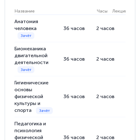
Название
Часы
Лекции
Пра
Анатомия
человека
36
часов
2
часов
34
ча
Биомеханика
двигательной
36
часов
2
часов
34
ча
деятельности
Гигиенические
основы
физической
36
часов
2
часов
34
ча
культуры и
спорта
Педагогика и
психология
физической
36
часов
2
часов
34
ча