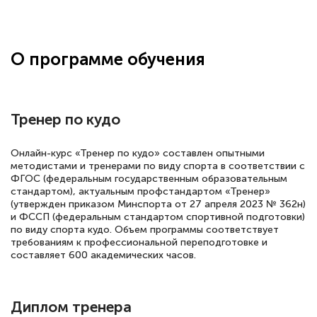
Здравствуйте, прошёл курс
переподготовки тренер-преподаватель
по всестилевому каратэ. Понравилось
О программе обучения
большое количество методических
работ для обучения и подготовки для
сдачи итоговой аттестации. Спасибо
Тренер по кудо
Онлайн-курс «Тренер по кудо» составлен опытными
методистами и тренерами по виду спорта в соответствии с
Елена Кравченко
ФГОС (федеральным государственным образовательным
Знаток города 5 уровня
стандартом), актуальным профстандартом «Тренер»
(утвержден приказом Минспорта от 27 апреля 2023 № 362н)
18 марта 2026
и ФССП (федеральным стандартом спортивной подготовки)
по виду спорта кудо. Объем программы соответствует
Выражаю благодарность за курс
требованиям к профессиональной переподготовке и
составляет 600 академических часов.
повышения квалификации "Эксперт ЕГЭ по
русскому языку и литературе". Много
полезных материалов помогли
Диплом тренера