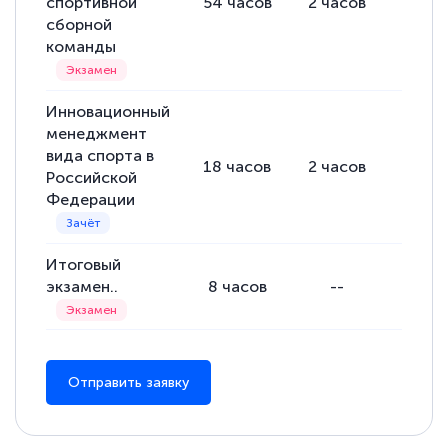
спортивной
54
часов
2
часов
52
ча
сборной
команды
Инновационный
менеджмент
вида спорта в
18
часов
2
часов
16
ча
Российской
Федерации
Итоговый
экзамен..
8
часов
--
--
Отправить заявку