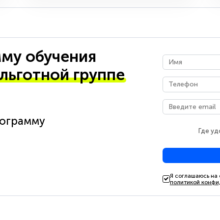
му обучения
 льготной группе
рограмму
Где уд
Я соглашаюсь на
политикой конфи