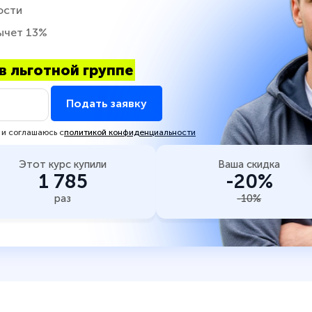
ости
ычет 13%
в льготной группе
Подать заявку
 и соглашаюсь с
политикой конфиденциальности
Этот курс купили
Ваша скидка
1 785
-20%
раз
-10%