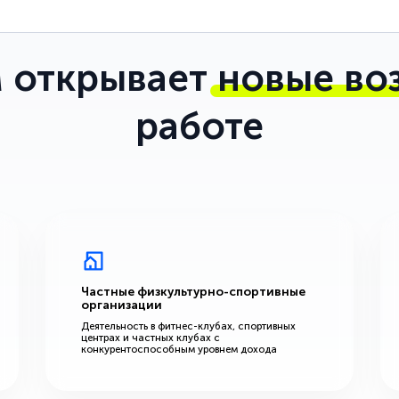
 открывает
новые во
работе
Частные физкультурно-спортивные
организации
Деятельность в фитнес-клубах, спортивных
центрах и частных клубах с
конкурентоспособным уровнем дохода