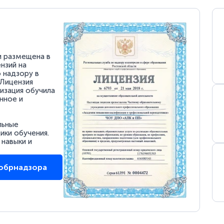
и размещена в
нзий на
 надзору в
 Лицензия
низация обучила
нное и
льные
ки обучения.
 навыки и
собрнадзора