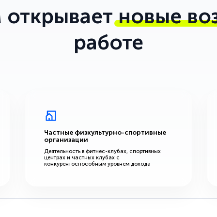
 открывает
новые во
работе
Частные физкультурно-спортивные
организации
Деятельность в фитнес-клубах, спортивных
центрах и частных клубах с
конкурентоспособным уровнем дохода