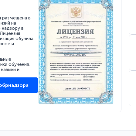
и размещена в
нзий на
 надзору в
 Лицензия
низация обучила
нное и
льные
ки обучения.
 навыки и
собрнадзора