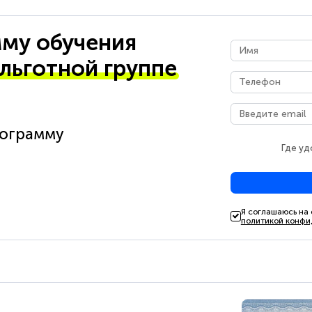
му обучения
 льготной группе
рограмму
Где уд
Я соглашаюсь на
политикой конфи