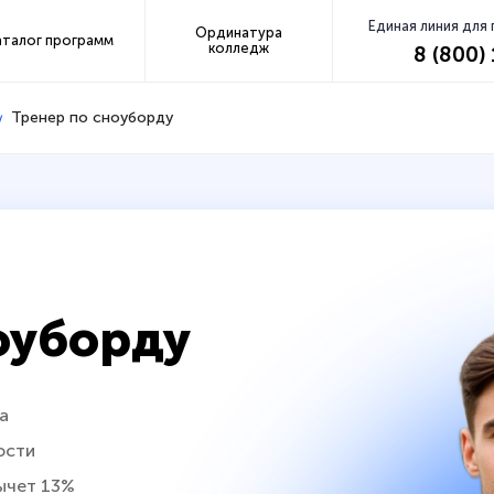
Единая линия для
Ординатура
аталог программ
колледж
8 (800)
Тренер по сноуборду
оуборду
а
ости
ычет 13%