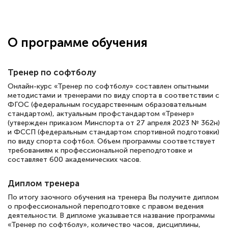
Здравствуйте, прошёл курс
переподготовки тренер-преподаватель
по всестилевому каратэ. Понравилось
О программе обучения
большое количество методических
работ для обучения и подготовки для
Тренер по софтболу
сдачи итоговой аттестации. Спасибо
Онлайн-курс «Тренер по софтболу» составлен опытными
методистами и тренерами по виду спорта в соответствии с
ФГОС (федеральным государственным образовательным
стандартом), актуальным профстандартом «Тренер»
Елена Кравченко
(утвержден приказом Минспорта от 27 апреля 2023 № 362н)
и ФССП (федеральным стандартом спортивной подготовки)
Знаток города 5 уровня
по виду спорта софтбол. Объем программы соответствует
требованиям к профессиональной переподготовке и
18 марта 2026
составляет 600 академических часов.
Выражаю благодарность за курс
Диплом тренера
повышения квалификации "Эксперт ЕГЭ по
По итогу заочного обучения на тренера Вы получите диплом
русскому языку и литературе". Много
о профессиональной переподготовке с правом ведения
полезных материалов помогли
деятельности. В дипломе указывается название программы
«Тренер по софтболу», количество часов, дисциплины,