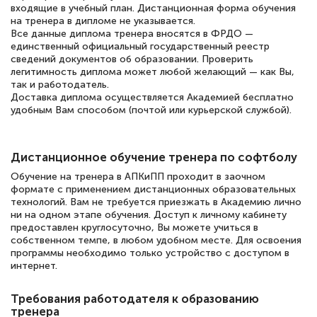
подготовиться к тестированию. Это
входящие в учебный план. Дистанционная форма обучения
книги, методические рекомендации,
на тренера в дипломе не указывается.
Все данные диплома тренера вносятся в ФРДО —
статьи. Времени на подготовку
единственный официальный государственный реестр
сведений документов об образовании. Проверить
достаточно. Курс помогает пройти
легитимность диплома может любой желающий — как Вы,
аттестацию в школе. Спасибо!
так и работодатель.
Доставка диплома осуществляется Академией бесплатно
удобным Вам способом (почтой или курьерской службой).
Евгения Коротких
Дистанционное обучение тренера по софтболу
Знаток города 2 уровня
Обучение на тренера в АПКиПП проходит в заочном
формате с применением дистанционных образовательных
12 марта 2026
технологий. Вам не требуется приезжать в Академию лично
ни на одном этапе обучения. Доступ к личному кабинету
Спасибо большое Академии! Грамотное,
предоставлен круглосуточно, Вы можете учиться в
вежливое сопровождение! Всё чётко и
собственном темпе, в любом удобном месте. Для освоения
программы необходимо только устройство с доступом в
понятно! Проходила повышение
интернет.
квалификации. Ещё раз - СПАСИБО!
Требования работодателя к образованию
тренера