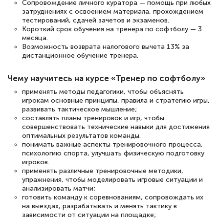
Сопровождение личного куратора — помощь при любых
Светлана К
затруднениях с освоением материала, прохождением
Знаток города 7 уровня
тестирований, сдачей зачетов и экзаменов.
Короткий срок обучения на тренера по софтболу — 3
10 марта 2026
месяца.
Возможность возврата налогового вычета 13% за
Оставила заявку на обучение онлайн, мне
дистанционное обучение тренера.
быстро ответили, разъяснили все детали.
Чему научитесь на курсе «Тренер по софтболу»
Обучение понравилось: огромное
применять методы педагогики, чтобы объяснять
количество тематической литературы,
игрокам основные принципы, правила и стратегию игры,
пособий и учебников доступно на время
развивать тактическое мышление;
составлять планы тренировок и игр, чтобы
прохождения курса, удобная система
совершенствовать технические навыки для достижения
аттестации, проблем не возникло ни на
оптимальных результатов команды.
понимать важные аспекты тренировочного процесса,
каком этапе…
психологию спорта, улучшать физическую подготовку
игроков.
применять различные тренировочные методики,
упражнения, чтобы моделировать игровые ситуации и
анализировать матчи;
готовить команду к соревнованиям, сопровождать их
на выездах, разрабатывать и менять тактику в
зависимости от ситуации на площадке;