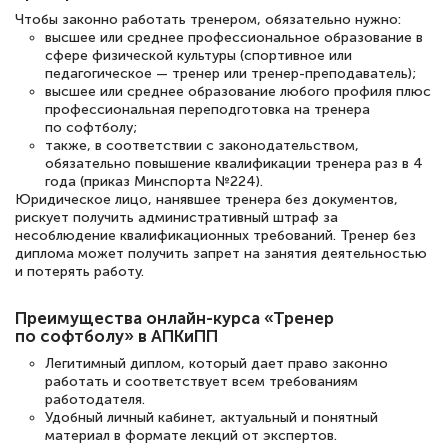
Чтобы законно работать тренером, обязательно нужно:
высшее или среднее профессиональное образование в
Елена Петрикс
сфере физической культуры (спортивное или
Знаток города 5 уровня
педагогическое — тренер или тренер-преподаватель);
высшее или среднее образование любого профиля плюс
11 марта 2026
профессиональная переподготовка на тренера
по софтболу;
Всем добрый день! Я прошла курс
также, в соответствии с законодательством,
обязательно повышение квалификации тренера раз в 4
повышени каалификации по
года (приказ Минспорта №224).
специальности «Тренер-преподаватель
Юридическое лицо, нанявшее тренера без документов,
рискует получить административный штраф за
по тяжелой атлетике»! Хочется
несоблюдение квалификационных требований. Тренер без
подчеркуть, что при обращении
диплома может получить запрет на занятия деятельностью
и потерять работу.
оперативно связались со мной
специалисты, ответили на все
Преимущества онлайн-курса «Тренер
интересующие вопросы и в течении
по софтболу» в АПКиПП
двух…
Легитимный диплом, который дает право законно
работать и соответствует всем требованиям
работодателя.
Удобный личный кабинет, актуальный и понятный
материал в формате лекций от экспертов.