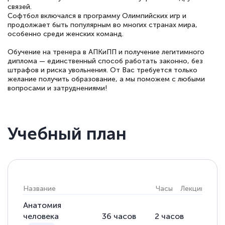
связей.
Софтбол включался в программу Олимпийских игр и
продолжает быть популярным во многих странах мира,
особенно среди женских команд.
Обучение на тренера в АПКиПП и получение легитимного
диплома — единственный способ работать законно, без
штрафов и риска увольнения. От Вас требуется только
желание получить образование, а мы поможем с любыми
вопросами и затруднениями!
Учебный план
Название
Часы
Лекции
Пра
Анатомия
человека
36
часов
2
часов
34
ча