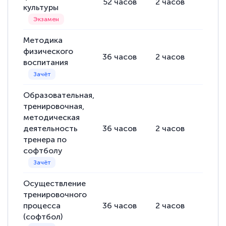
52
часов
2
часов
50
ча
культуры
Методика
физического
36
часов
2
часов
34
ча
воспитания
Образовательная,
тренировочная,
методическая
деятельность
36
часов
2
часов
34
ча
тренера по
софтболу
Осуществление
тренировочного
процесса
36
часов
2
часов
34
ча
(софтбол)