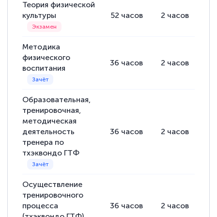
Теория физической
культуры
52
часов
2
часов
50
Методика
физического
36
часов
2
часов
34
воспитания
Образовательная,
тренировочная,
методическая
деятельность
36
часов
2
часов
34
тренера по
тхэквондо ГТФ
Осуществление
тренировочного
процесса
36
часов
2
часов
34
(тхэквондо ГТФ)