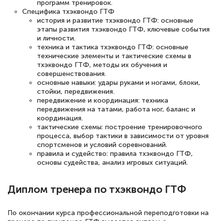
программ тренировок.
Светлана К
Специфика тхэквондо ГТФ
Знаток города 7 уровня
история и развитие тхэквондо ГТФ: основные
этапы развития тхэквондо ГТФ, ключевые события
10 марта 2026
и личности.
техника и тактика тхэквондо ГТФ: основные
Оставила заявку на обучение онлайн, мне
технические элементы и тактические схемы в
тхэквондо ГТФ, методы их обучения и
быстро ответили, разъяснили все детали.
совершенствования.
Обучение понравилось: огромное
основные навыки: удары руками и ногами, блоки,
стойки, передвижения.
количество тематической литературы,
передвижение и координация: техника
пособий и учебников доступно на время
передвижения на татами, работа ног, баланс и
координация.
прохождения курса, удобная система
тактические схемы: построение тренировочного
аттестации, проблем не возникло ни на
процесса, выбор тактики в зависимости от уровня
спортсменов и условий соревнований.
каком этапе…
правила и судейство: правила тхэквондо ГТФ,
основы судейства, анализ игровых ситуаций.
Диплом тренера по тхэквондо ГТФ
По окончании курса профессиональной переподготовки на