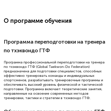
Здравствуйте, прошёл курс
переподготовки тренер-преподаватель
по всестилевому каратэ. Понравилось
О программе обучения
большое количество методических
работ для обучения и подготовки для
сдачи итоговой аттестации. Спасибо
Программа переподготовки на тренера
по тхэквондо ГТФ
Елена Кравченко
Программа профессиональной переподготовки на тренера
Знаток города 5 уровня
по тхэквондо ГТФ (Global Taekwon-Do Federation)
предназначена для подготовки специалистов, способных
эффективно тренировать команды и индивидуальных
18 марта 2026
спортсменов, разрабатывать тренировочные программы и
Выражаю благодарность за курс
обеспечивать высокий уровень физической и тактической
подготовки. Программа включает теоретические занятия,
повышения квалификации "Эксперт ЕГЭ по
направленные на освоение современных методов
русскому языку и литературе". Много
тренировки, тактики и стратегии в тхэквондо ГТФ.
полезных материалов помогли