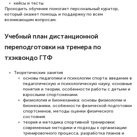
кейсы и тесты.
Проходить обучение помогает персональный куратор,
Елена Петрикс
который окажет помощь и поддержку по всем
Знаток города 5 уровня
возникающим вопросам.
11 марта 2026
Учебный план дистанционной
Всем добрый день! Я прошла курс
переподготовки на тренера по
повышени каалификации по
тхэквондо ГТФ
специальности «Тренер-преподаватель
по тяжелой атлетике»! Хочется
Теоретические занятия
подчеркуть, что при обращении
основы педагогики и психологии спорта: введение в
педагогическую и психологическую науку, основные
оперативно связались со мной
понятия и теории, особенности работы с детьми и
специалисты, ответили на все
взрослыми спортсменами.
физиология и биомеханика: основы физиологии и
интересующие вопросы и в течении
биомеханики, особенности физической подготовки
двух…
спортсменов, методы оценки физического
состояния.
теория и методика спортивной тренировки:
современные методики и подходы к организации
тренировочного процесса, разработка планов и