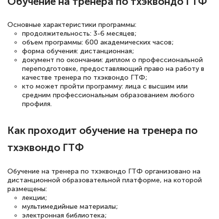
Обучение на тренера по тхэквондо ГТФ
подготовиться к тестированию. Это
книги, методические рекомендации,
Основные характеристики программы:
статьи. Времени на подготовку
продолжительность: 3-6 месяцев;
достаточно. Курс помогает пройти
объем программы: 600 академических часов;
форма обучения: дистанционная;
аттестацию в школе. Спасибо!
документ по окончании: диплом о профессиональной
переподготовке, предоставляющий право на работу в
качестве тренера по тхэквондо ГТФ;
кто может пройти программу: лица с высшим или
средним профессиональным образованием любого
Евгения Коротких
профиля.
Знаток города 2 уровня
Как проходит обучение на тренера по
12 марта 2026
тхэквондо ГТФ
Спасибо большое Академии! Грамотное,
вежливое сопровождение! Всё чётко и
Обучение на тренера по тхэквондо ГТФ организовано на
понятно! Проходила повышение
дистанционной образовательной платформе, на которой
размещены:
квалификации. Ещё раз - СПАСИБО!
лекции;
мультимедийные материалы;
электронная библиотека;