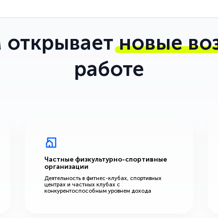
 открывает
новые во
работе
Частные физкультурно-спортивные
организации
Деятельность в фитнес-клубах, спортивных
центрах и частных клубах с
конкурентоспособным уровнем дохода