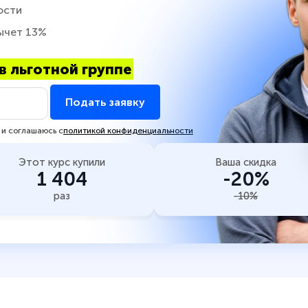
ости
ычет 13%
в льготной группе
Подать заявку
 и соглашаюсь с
политикой конфиденциальности
Этот курс купили
Ваша скидка
1 404
-20%
раз
-10%