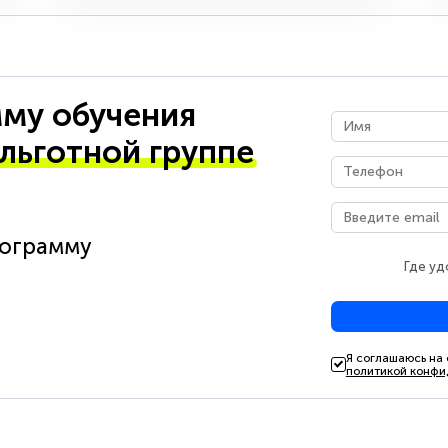
му обучения
 льготной группе
рограмму
Где уд
Я соглашаюсь на
политикой конфи