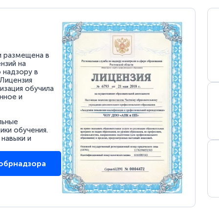
и размещена в
нзий на
 надзору в
 Лицензия
низация обучила
нное и
льные
ки обучения.
 навыки и
собрнадзора