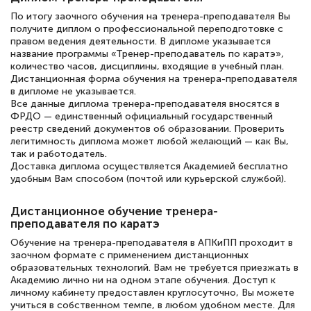
полезных материалов помогли
По итогу заочного обучения на тренера-преподавателя Вы
подготовиться к тестированию. Это
получите диплом о профессиональной переподготовке с
книги, методические рекомендации,
правом ведения деятельности. В дипломе указывается
название программы «Тренер-преподаватель по каратэ»,
статьи. Времени на подготовку
количество часов, дисциплины, входящие в учебный план.
Дистанционная форма обучения на тренера-преподавателя
достаточно. Курс помогает пройти
в дипломе не указывается.
аттестацию в школе. Спасибо!
Все данные диплома тренера-преподавателя вносятся в
ФРДО — единственный официальный государственный
реестр сведений документов об образовании. Проверить
легитимность диплома может любой желающий — как Вы,
так и работодатель.
Доставка диплома осуществляется Академией бесплатно
Евгения Коротких
удобным Вам способом (почтой или курьерской службой).
Знаток города 2 уровня
Дистанционное обучение тренера-
12 марта 2026
преподавателя по каратэ
Спасибо большое Академии! Грамотное,
Обучение на тренера-преподавателя в АПКиПП проходит в
вежливое сопровождение! Всё чётко и
заочном формате с применением дистанционных
образовательных технологий. Вам не требуется приезжать в
понятно! Проходила повышение
Академию лично ни на одном этапе обучения. Доступ к
квалификации. Ещё раз - СПАСИБО!
личному кабинету предоставлен круглосуточно, Вы можете
учиться в собственном темпе, в любом удобном месте. Для