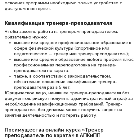
освоения программы необходимо только устройство с
доступом в интернет.
Елена Петрикс
Квалификация тренера-преподавателя
Знаток города 5 уровня
Чтобы законно работать тренером-преподавателем,
обязательно нужно:
11 марта 2026
высшее или среднее профессиональное образование в
сфере физической культуры (спортивное или
Всем добрый день! Я прошла курс
педагогическое — тренер или тренер-преподаватель);
высшее или среднее образование любого профиля плюс
повышени каалификации по
профессиональная переподготовка на тренера-
специальности «Тренер-преподаватель
преподавателя по каратэ;
также, в соответствии с законодательством,
по тяжелой атлетике»! Хочется
обязательно повышение квалификации тренера-
подчеркуть, что при обращении
преподавателя раз в 5 лет.
Юридическое лицо, нанявшее тренера-преподавателя без
оперативно связались со мной
документов, рискует получить административный штраф за
специалисты, ответили на все
несоблюдение квалификационных требований. Тренер-
преподаватель без диплома может получить запрет на
интересующие вопросы и в течении
занятия деятельностью и потерять работу.
двух…
Преимущества онлайн-курса «Тренер-
преподаватель по каратэ» в АПКиПП