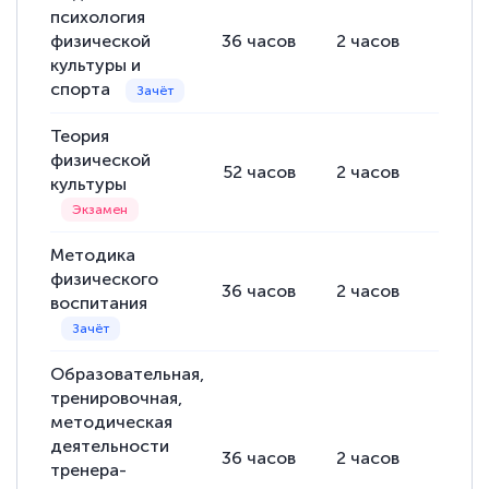
психология
физической
36
часов
2
часов
34
ча
культуры и
спорта
Теория
физической
52
часов
2
часов
50
ча
культуры
Методика
физического
36
часов
2
часов
34
ча
воспитания
Образовательная,
тренировочная,
методическая
деятельности
36
часов
2
часов
34
ча
тренера-