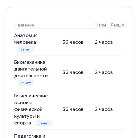
Название
Часы
Лекции
Пра
Анатомия
человека
36
часов
2
часов
34
ча
Биомеханика
двигательной
36
часов
2
часов
34
ча
деятельности
Гигиенические
основы
физической
36
часов
2
часов
34
ча
культуры и
спорта
Педагогика и