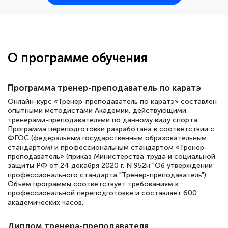
25 марта 2026
Здравствуйте, прошёл курс
переподготовки тренер-преподаватель
по всестилевому каратэ. Понравилось
О программе обучения
большое количество методических
работ для обучения и подготовки для
Программа тренер-преподаватель по каратэ
сдачи итоговой аттестации. Спасибо
Онлайн-курс «Тренер-преподаватель по каратэ» составлен
опытными методистами Академии, действующими
тренерами-преподавателями по данному виду спорта.
Программа переподготовки разработана в соответствии с
Елена Кравченко
ФГОС (федеральным государственным образовательным
стандартом) и профессиональным стандартом «Тренер-
Знаток города 5 уровня
преподаватель» (приказ Министерства труда и социальной
защиты РФ от 24 декабря 2020 г. N 952н "Об утверждении
18 марта 2026
профессионального стандарта "Тренер-преподаватель").
Объем программы соответствует требованиям к
Выражаю благодарность за курс
профессиональной переподготовке и составляет 600
повышения квалификации "Эксперт ЕГЭ по
академических часов.
русскому языку и литературе". Много
Диплом тренера-преподавателя