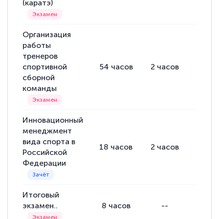
(каратэ)
Организация
работы
тренеров
спортивной
54
часов
2
часов
52
ча
сборной
команды
Инновационный
менеджмент
вида спорта в
18
часов
2
часов
16
ча
Российской
Федерации
Итоговый
экзамен..
8
часов
--
--