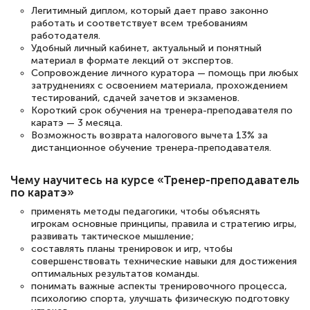
Легитимный диплом, который дает право законно
работать и соответствует всем требованиям
Светлана К
работодателя.
Знаток города 7 уровня
Удобный личный кабинет, актуальный и понятный
материал в формате лекций от экспертов.
Сопровождение личного куратора — помощь при любых
10 марта 2026
затруднениях с освоением материала, прохождением
Оставила заявку на обучение онлайн, мне
тестирований, сдачей зачетов и экзаменов.
Короткий срок обучения на тренера-преподавателя по
быстро ответили, разъяснили все детали.
каратэ — 3 месяца.
Обучение понравилось: огромное
Возможность возврата налогового вычета 13% за
дистанционное обучение тренера-преподавателя.
количество тематической литературы,
пособий и учебников доступно на время
Чему научитесь на курсе «Тренер-преподаватель
прохождения курса, удобная система
по каратэ»
аттестации, проблем не возникло ни на
применять методы педагогики, чтобы объяснять
игрокам основные принципы, правила и стратегию игры,
каком этапе…
развивать тактическое мышление;
составлять планы тренировок и игр, чтобы
совершенствовать технические навыки для достижения
оптимальных результатов команды.
понимать важные аспекты тренировочного процесса,
психологию спорта, улучшать физическую подготовку