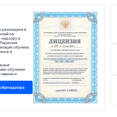
и размещена в
нзий на
 надзору в
 Лицензия
низация обучила
нное и
льные
ки обучения.
 навыки и
собрнадзора