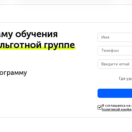
му обучения
 льготной группе
рограмму
Где уд
Я соглашаюсь на
политикой конфи