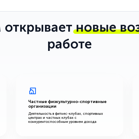
 открывает
новые во
работе
Частные физкультурно-спортивные
организации
Деятельность в фитнес-клубах, спортивных
центрах и частных клубах с
конкурентоспособным уровнем дохода