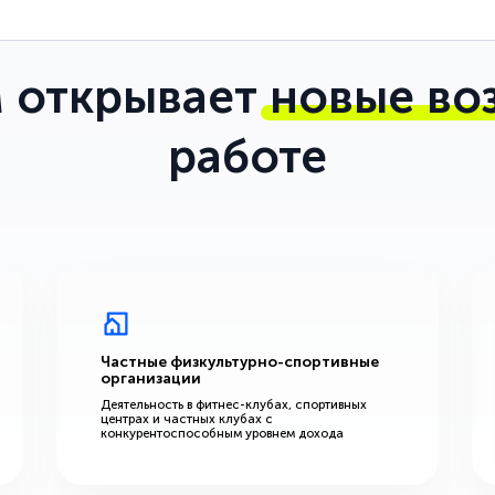
 открывает
новые во
работе
Частные физкультурно-спортивные
организации
Деятельность в фитнес-клубах, спортивных
центрах и частных клубах с
конкурентоспособным уровнем дохода