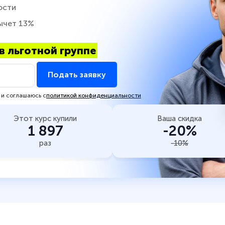
ости
ычет 13%
в льготной группе
Подать заявку
 и соглашаюсь с
политикой конфиденциальности
Этот курс купили
Ваша скидка
1 897
-20%
раз
-10%