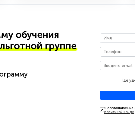
му обучения
 льготной группе
рограмму
Где уд
Я соглашаюсь на
политикой конфи