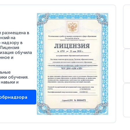
и размещена в
нзий на
 надзору в
 Лицензия
низация обучила
нное и
льные
ки обучения.
 навыки и
собрнадзора