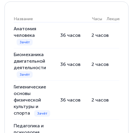
Название
Часы
Лекции
Пра
Анатомия
человека
36
часов
2
часов
34
ча
Биомеханика
двигательной
36
часов
2
часов
34
ча
деятельности
Гигиенические
основы
физической
36
часов
2
часов
34
ча
культуры и
спорта
Педагогика и
психология