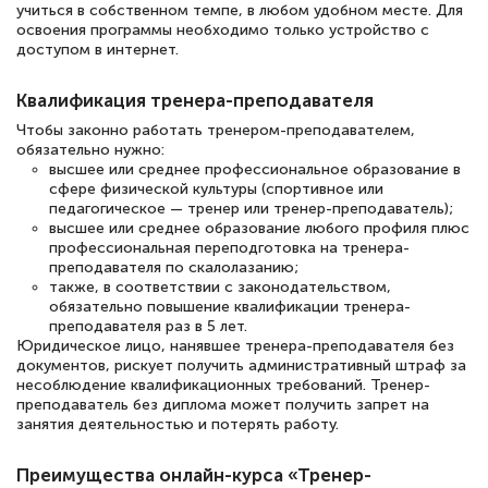
учиться в собственном темпе, в любом удобном месте. Для
освоения программы необходимо только устройство с
доступом в интернет.
Елена Петрикс
Квалификация тренера-преподавателя
Знаток города 5 уровня
Чтобы законно работать тренером-преподавателем,
11 марта 2026
обязательно нужно:
высшее или среднее профессиональное образование в
Всем добрый день! Я прошла курс
сфере физической культуры (спортивное или
педагогическое — тренер или тренер-преподаватель);
повышени каалификации по
высшее или среднее образование любого профиля плюс
специальности «Тренер-преподаватель
профессиональная переподготовка на тренера-
преподавателя по скалолазанию;
по тяжелой атлетике»! Хочется
также, в соответствии с законодательством,
подчеркуть, что при обращении
обязательно повышение квалификации тренера-
преподавателя раз в 5 лет.
оперативно связались со мной
Юридическое лицо, нанявшее тренера-преподавателя без
специалисты, ответили на все
документов, рискует получить административный штраф за
несоблюдение квалификационных требований. Тренер-
интересующие вопросы и в течении
преподаватель без диплома может получить запрет на
занятия деятельностью и потерять работу.
двух…
Преимущества онлайн-курса «Тренер-