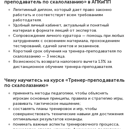
преподаватель по скалолазанию» в АПКиПП
Легитимный диплом, который дает право законно
Светлана К
работать и соответствует всем требованиям
Знаток города 7 уровня
работодателя.
Удобный личный кабинет, актуальный и понятный
материал в формате лекций от экспертов.
10 марта 2026
Сопровождение личного куратора — помощь при любых
Оставила заявку на обучение онлайн, мне
затруднениях с освоением материала, прохождением
тестирований, сдачей зачетов и экзаменов.
быстро ответили, разъяснили все детали.
Короткий срок обучения на тренера-преподавателя по
Обучение понравилось: огромное
скалолазанию — 3 месяца.
Возможность возврата налогового вычета 13% за
количество тематической литературы,
дистанционное обучение тренера-преподавателя.
пособий и учебников доступно на время
прохождения курса, удобная система
Чему научитесь на курсе «Тренер-преподаватель
по скалолазанию»
аттестации, проблем не возникло ни на
применять методы педагогики, чтобы объяснять
каком этапе…
игрокам основные принципы, правила и стратегию игры,
развивать тактическое мышление;
составлять планы тренировок и игр, чтобы
совершенствовать технические навыки для достижения
оптимальных результатов команды.
понимать важные аспекты тренировочного процесса,