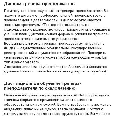
полезных материалов помогли
Диплом тренера-преподавателя
подготовиться к тестированию. Это
По итогу заочного обучения на тренера-преподавателя Вы
книги, методические рекомендации,
получите диплом о профессиональной переподготовке с
правом ведения деятельности. В дипломе указывается
статьи. Времени на подготовку
название программы «Тренер-преподаватель по
скалолазанию», количество часов, дисциплины, входящие в
достаточно. Курс помогает пройти
учебный план. Дистанционная форма обучения на тренера-
аттестацию в школе. Спасибо!
преподавателя в дипломе не указывается.
Все данные диплома тренера-преподавателя вносятся в
ФРДО — единственный официальный государственный
реестр сведений документов об образовании. Проверить
легитимность диплома может любой желающий — как Вы,
так и работодатель.
Евгения Коротких
Доставка диплома осуществляется Академией бесплатно
Знаток города 2 уровня
удобным Вам способом (почтой или курьерской службой).
12 марта 2026
Дистанционное обучение тренера-
Спасибо большое Академии! Грамотное,
преподавателя по скалолазанию
вежливое сопровождение! Всё чётко и
Обучение на тренера-преподавателя в АПКиПП проходит в
заочном формате с применением дистанционных
понятно! Проходила повышение
образовательных технологий. Вам не требуется приезжать в
квалификации. Ещё раз - СПАСИБО!
Академию лично ни на одном этапе обучения. Доступ к
личному кабинету предоставлен круглосуточно, Вы можете