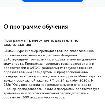
25 марта 2026
Здравствуйте, прошёл курс
переподготовки тренер-преподаватель
по всестилевому каратэ. Понравилось
О программе обучения
большое количество методических
работ для обучения и подготовки для
Программа Тренер-преподаватель по
сдачи итоговой аттестации. Спасибо
скалолазанию
Онлайн-курс «Тренер-преподаватель по скалолазанию»
составлен опытными методистами Академии,
действующими тренерами-преподавателями по данному
Елена Кравченко
виду спорта. Программа переподготовки разработана в
соответствии с ФГОС (федеральным государственным
Знаток города 5 уровня
образовательным стандартом) и профессиональным
стандартом «Тренер-преподаватель» (приказ Министерства
18 марта 2026
труда и социальной защиты РФ от 24 декабря 2020 г. N
952н "Об утверждении профессионального стандарта
Выражаю благодарность за курс
"Тренер-преподаватель"). Объем программы соответствует
повышения квалификации "Эксперт ЕГЭ по
требованиям к профессиональной переподготовке и
составляет 600 академических часов.
русскому языку и литературе". Много