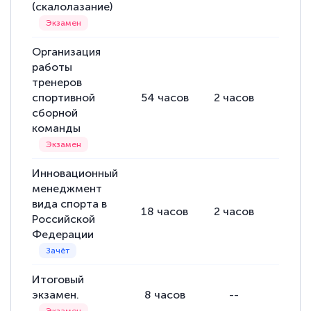
(скалолазание)
Организация
работы
тренеров
спортивной
54
часов
2
часов
52
ча
сборной
команды
Инновационный
менеджмент
вида спорта в
18
часов
2
часов
16
ча
Российской
Федерации
Итоговый
экзамен.
8
часов
--
--