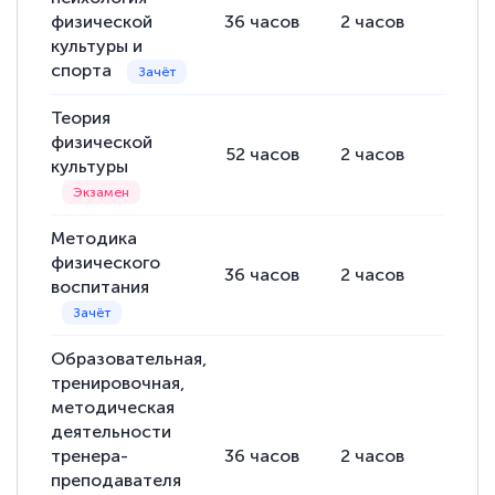
физической
36
часов
2
часов
34
ча
культуры и
спорта
Теория
физической
52
часов
2
часов
50
ча
культуры
Методика
физического
36
часов
2
часов
34
ча
воспитания
Образовательная,
тренировочная,
методическая
деятельности
тренера-
36
часов
2
часов
34
ча
преподавателя