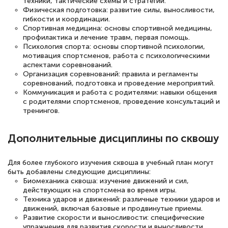
техники, тактические схемы и стратегии.
Физическая подготовка: развитие силы, выносливости,
гибкости и координации.
Светлана К
Спортивная медицина: основы спортивной медицины,
Знаток города 7 уровня
профилактика и лечение травм, первая помощь.
Психология спорта: основы спортивной психологии,
10 марта 2026
мотивация спортсменов, работа с психологическими
аспектами соревнований.
Оставила заявку на обучение онлайн, мне
Организация соревнований: правила и регламенты
соревнований, подготовка и проведение мероприятий.
быстро ответили, разъяснили все детали.
Коммуникация и работа с родителями: навыки общения
Обучение понравилось: огромное
с родителями спортсменов, проведение консультаций и
тренингов.
количество тематической литературы,
пособий и учебников доступно на время
Дополнительные дисциплины по сквошу
прохождения курса, удобная система
аттестации, проблем не возникло ни на
Для более глубокого изучения сквоша в учебный план могут
каком этапе…
быть добавлены следующие дисциплины:
Биомеханика сквоша: изучение движений и сил,
действующих на спортсмена во время игры.
Техника ударов и движений: различные техники ударов и
движений, включая базовые и продвинутые приемы.
Развитие скорости и выносливости: специфические
упражнения для развития скорости и выносливости,