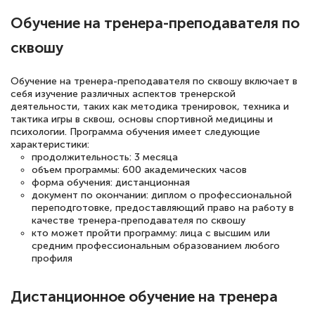
полезных материалов помогли
Обучение на тренера-преподавателя по
подготовиться к тестированию. Это
книги, методические рекомендации,
сквошу
статьи. Времени на подготовку
достаточно. Курс помогает пройти
Обучение на тренера-преподавателя по сквошу включает в
себя изучение различных аспектов тренерской
аттестацию в школе. Спасибо!
деятельности, таких как методика тренировок, техника и
тактика игры в сквош, основы спортивной медицины и
психологии. Программа обучения имеет следующие
характеристики:
продолжительность: 3 месяца
Евгения Коротких
объем программы: 600 академических часов
форма обучения: дистанционная
Знаток города 2 уровня
документ по окончании: диплом о профессиональной
переподготовке, предоставляющий право на работу в
12 марта 2026
качестве тренера-преподавателя по сквошу
кто может пройти программу: лица с высшим или
Спасибо большое Академии! Грамотное,
средним профессиональным образованием любого
вежливое сопровождение! Всё чётко и
профиля
понятно! Проходила повышение
Дистанционное обучение на тренера
квалификации. Ещё раз - СПАСИБО!