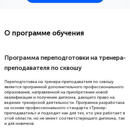
25 марта 2026
Здравствуйте, прошёл курс
переподготовки тренер-преподаватель
по всестилевому каратэ. Понравилось
О программе обучения
большое количество методических
работ для обучения и подготовки для
сдачи итоговой аттестации. Спасибо
Программа переподготовки на тренера-
преподавателя по сквошу
Елена Кравченко
Переподготовка на тренера-преподавателя по сквошу
Знаток города 5 уровня
является программой дополнительного профессионального
образования, направленной на приобретение новой
квалификации и получение диплома, дающего право на
18 марта 2026
ведение тренерской деятельности. Программа разработана
Выражаю благодарность за курс
на основе профессионального стандарта «Тренер-
преподаватель» и подходит как для тех, кто уже работает в
повышения квалификации "Эксперт ЕГЭ по
этой области, но не имеет соответствующего диплома, так
русскому языку и литературе". Много
и для новичков.