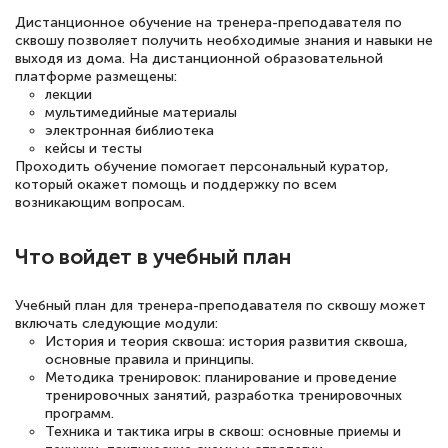
Дистанционное обучение на тренера-преподавателя по
сквошу позволяет получить необходимые знания и навыки не
выходя из дома. На дистанционной образовательной
Елена Петрикс
платформе размещены:
Знаток города 5 уровня
лекции
мультимедийные материалы
электронная библиотека
11 марта 2026
кейсы и тесты
Всем добрый день! Я прошла курс
Проходить обучение помогает персональный куратор,
который окажет помощь и поддержку по всем
повышени каалификации по
возникающим вопросам.
специальности «Тренер-преподаватель
по тяжелой атлетике»! Хочется
Что войдет в учебный план
подчеркуть, что при обращении
Учебный план для тренера-преподавателя по сквошу может
оперативно связались со мной
включать следующие модули:
специалисты, ответили на все
История и теория сквоша: история развития сквоша,
основные правила и принципы.
интересующие вопросы и в течении
Методика тренировок: планирование и проведение
двух…
тренировочных занятий, разработка тренировочных
программ.
Техника и тактика игры в сквош: основные приемы и