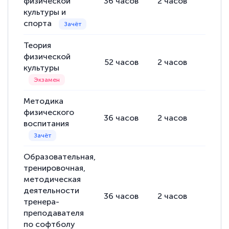
физической
36
часов
2
часов
34
ча
культуры и
спорта
Теория
физической
52
часов
2
часов
50
ча
культуры
Методика
физического
36
часов
2
часов
34
ча
воспитания
Образовательная,
тренировочная,
методическая
деятельности
36
часов
2
часов
34
ча
тренера-
преподавателя
по софтболу