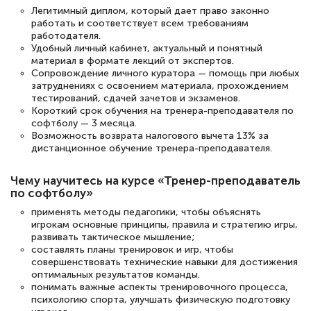
Легитимный диплом, который дает право законно
работать и соответствует всем требованиям
Светлана К
работодателя.
Знаток города 7 уровня
Удобный личный кабинет, актуальный и понятный
материал в формате лекций от экспертов.
Сопровождение личного куратора — помощь при любых
10 марта 2026
затруднениях с освоением материала, прохождением
Оставила заявку на обучение онлайн, мне
тестирований, сдачей зачетов и экзаменов.
Короткий срок обучения на тренера-преподавателя по
быстро ответили, разъяснили все детали.
софтболу — 3 месяца.
Обучение понравилось: огромное
Возможность возврата налогового вычета 13% за
дистанционное обучение тренера-преподавателя.
количество тематической литературы,
пособий и учебников доступно на время
Чему научитесь на курсе «Тренер-преподаватель
прохождения курса, удобная система
по софтболу»
аттестации, проблем не возникло ни на
применять методы педагогики, чтобы объяснять
игрокам основные принципы, правила и стратегию игры,
каком этапе…
развивать тактическое мышление;
составлять планы тренировок и игр, чтобы
совершенствовать технические навыки для достижения
оптимальных результатов команды.
понимать важные аспекты тренировочного процесса,
психологию спорта, улучшать физическую подготовку