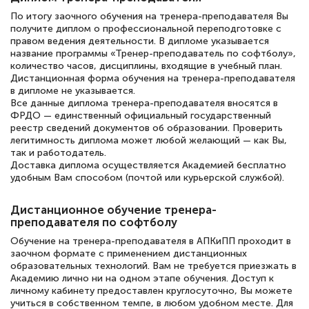
полезных материалов помогли
По итогу заочного обучения на тренера-преподавателя Вы
подготовиться к тестированию. Это
получите диплом о профессиональной переподготовке с
книги, методические рекомендации,
правом ведения деятельности. В дипломе указывается
название программы «Тренер-преподаватель по софтболу»,
статьи. Времени на подготовку
количество часов, дисциплины, входящие в учебный план.
Дистанционная форма обучения на тренера-преподавателя
достаточно. Курс помогает пройти
в дипломе не указывается.
аттестацию в школе. Спасибо!
Все данные диплома тренера-преподавателя вносятся в
ФРДО — единственный официальный государственный
реестр сведений документов об образовании. Проверить
легитимность диплома может любой желающий — как Вы,
так и работодатель.
Доставка диплома осуществляется Академией бесплатно
Евгения Коротких
удобным Вам способом (почтой или курьерской службой).
Знаток города 2 уровня
Дистанционное обучение тренера-
12 марта 2026
преподавателя по софтболу
Спасибо большое Академии! Грамотное,
Обучение на тренера-преподавателя в АПКиПП проходит в
вежливое сопровождение! Всё чётко и
заочном формате с применением дистанционных
образовательных технологий. Вам не требуется приезжать в
понятно! Проходила повышение
Академию лично ни на одном этапе обучения. Доступ к
квалификации. Ещё раз - СПАСИБО!
личному кабинету предоставлен круглосуточно, Вы можете
учиться в собственном темпе, в любом удобном месте. Для