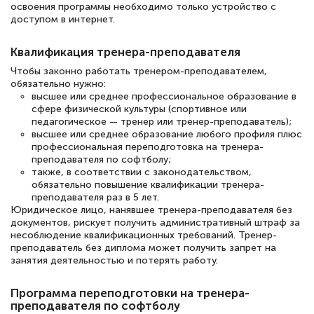
освоения программы необходимо только устройство с
доступом в интернет.
Елена Петрикс
Квалификация тренера-преподавателя
Знаток города 5 уровня
Чтобы законно работать тренером-преподавателем,
обязательно нужно:
11 марта 2026
высшее или среднее профессиональное образование в
сфере физической культуры (спортивное или
Всем добрый день! Я прошла курс
педагогическое — тренер или тренер-преподаватель);
высшее или среднее образование любого профиля плюс
повышени каалификации по
профессиональная переподготовка на тренера-
специальности «Тренер-преподаватель
преподавателя по софтболу;
также, в соответствии с законодательством,
по тяжелой атлетике»! Хочется
обязательно повышение квалификации тренера-
подчеркуть, что при обращении
преподавателя раз в 5 лет.
Юридическое лицо, нанявшее тренера-преподавателя без
оперативно связались со мной
документов, рискует получить административный штраф за
специалисты, ответили на все
несоблюдение квалификационных требований. Тренер-
преподаватель без диплома может получить запрет на
интересующие вопросы и в течении
занятия деятельностью и потерять работу.
двух…
Программа переподготовки на тренера-
преподавателя по софтболу