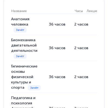
Название
Часы
Лекции
Пра
Анатомия
человека
36
часов
2
часов
34
ча
Биомеханика
двигательной
36
часов
2
часов
34
ча
деятельности
Гигиенические
основы
физической
36
часов
2
часов
34
ча
культуры и
спорта
Педагогика и
психология