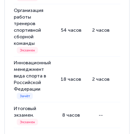
Организация
работы
тренеров
спортивной
54
часов
2
часов
52
ча
сборной
команды
Инновационный
менеджмент
вида спорта в
18
часов
2
часов
16
ча
Российской
Федерации
Итоговый
экзамен.
8
часов
--
--