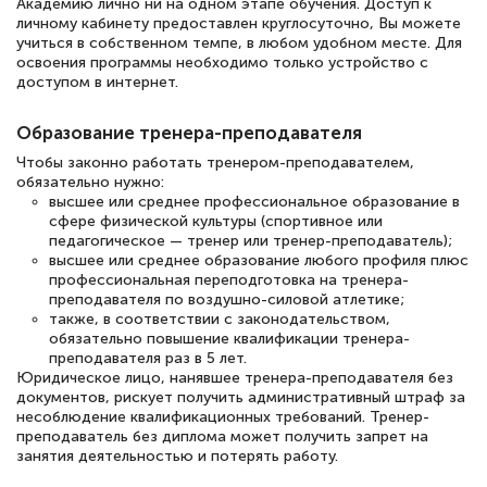
квалификации. Ещё раз - СПАСИБО!
Академию лично ни на одном этапе обучения. Доступ к
личному кабинету предоставлен круглосуточно, Вы можете
учиться в собственном темпе, в любом удобном месте. Для
освоения программы необходимо только устройство с
доступом в интернет.
Елена Петрикс
Образование тренера-преподавателя
Знаток города 5 уровня
Чтобы законно работать тренером-преподавателем,
11 марта 2026
обязательно нужно:
высшее или среднее профессиональное образование в
Всем добрый день! Я прошла курс
сфере физической культуры (спортивное или
педагогическое — тренер или тренер-преподаватель);
повышени каалификации по
высшее или среднее образование любого профиля плюс
специальности «Тренер-преподаватель
профессиональная переподготовка на тренера-
преподавателя по воздушно-силовой атлетике;
по тяжелой атлетике»! Хочется
также, в соответствии с законодательством,
подчеркуть, что при обращении
обязательно повышение квалификации тренера-
преподавателя раз в 5 лет.
оперативно связались со мной
Юридическое лицо, нанявшее тренера-преподавателя без
специалисты, ответили на все
документов, рискует получить административный штраф за
несоблюдение квалификационных требований. Тренер-
интересующие вопросы и в течении
преподаватель без диплома может получить запрет на
занятия деятельностью и потерять работу.
двух…