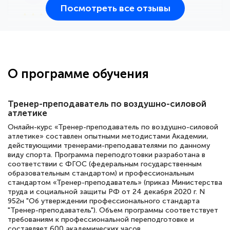
Посмотреть все отзывы
25 марта 2026
Здравствуйте, прошёл курс
переподготовки тренер-преподаватель
по всестилевому каратэ. Понравилось
О программе обучения
большое количество методических
работ для обучения и подготовки для
Тренер-преподаватель по воздушно-силовой
сдачи итоговой аттестации. Спасибо
атлетике
Онлайн-курс «Тренер-преподаватель по воздушно-силовой
атлетике» составлен опытными методистами Академии,
действующими тренерами-преподавателями по данному
Елена Кравченко
виду спорта. Программа переподготовки разработана в
соответствии с ФГОС (федеральным государственным
Знаток города 5 уровня
образовательным стандартом) и профессиональным
стандартом «Тренер-преподаватель» (приказ Министерства
18 марта 2026
труда и социальной защиты РФ от 24 декабря 2020 г. N
952н "Об утверждении профессионального стандарта
Выражаю благодарность за курс
"Тренер-преподаватель"). Объем программы соответствует
повышения квалификации "Эксперт ЕГЭ по
требованиям к профессиональной переподготовке и
составляет 600 академических часов.