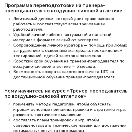
Программа переподготовки на тренера-
преподавателя по воздушно-силовой атлетике
Легитимный диплом, который дает право законно
Светлана К
работать и соответствует всем требованиям
Знаток города 7 уровня
работодателя.
Удобный личный кабинет, актуальный и понятный
материал в формате лекций от экспертов.
10 марта 2026
Сопровождение личного куратора — помощь при любых
Оставила заявку на обучение онлайн, мне
затруднениях с освоением материала, прохождением
тестирований, сдачей зачетов и экзаменов.
быстро ответили, разъяснили все детали.
Короткий срок обучения на тренера-преподавателя по
Обучение понравилось: огромное
воздушно-силовой атлетике — 3 месяца.
Возможность возврата налогового вычета 13% за
количество тематической литературы,
дистанционное обучение тренера-преподавателя.
пособий и учебников доступно на время
прохождения курса, удобная система
Чему научитесь на курсе «Тренер-преподаватель
по воздушно-силовой атлетике»
аттестации, проблем не возникло ни на
применять методы педагогики, чтобы объяснять
каком этапе…
игрокам основные принципы, правила и стратегию игры,
развивать тактическое мышление;
составлять планы тренировок и игр, чтобы
совершенствовать технические навыки для достижения
оптимальных результатов команды.