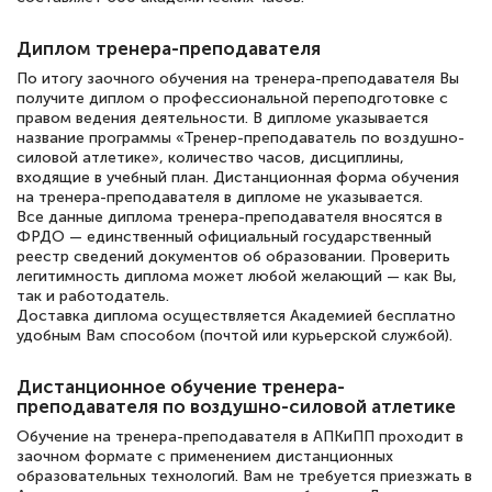
русскому языку и литературе". Много
полезных материалов помогли
Диплом тренера-преподавателя
подготовиться к тестированию. Это
По итогу заочного обучения на тренера-преподавателя Вы
книги, методические рекомендации,
получите диплом о профессиональной переподготовке с
правом ведения деятельности. В дипломе указывается
статьи. Времени на подготовку
название программы «Тренер-преподаватель по воздушно-
силовой атлетике», количество часов, дисциплины,
достаточно. Курс помогает пройти
входящие в учебный план. Дистанционная форма обучения
аттестацию в школе. Спасибо!
на тренера-преподавателя в дипломе не указывается.
Все данные диплома тренера-преподавателя вносятся в
ФРДО — единственный официальный государственный
реестр сведений документов об образовании. Проверить
легитимность диплома может любой желающий — как Вы,
так и работодатель.
Евгения Коротких
Доставка диплома осуществляется Академией бесплатно
Знаток города 2 уровня
удобным Вам способом (почтой или курьерской службой).
12 марта 2026
Дистанционное обучение тренера-
Спасибо большое Академии! Грамотное,
преподавателя по воздушно-силовой атлетике
вежливое сопровождение! Всё чётко и
Обучение на тренера-преподавателя в АПКиПП проходит в
заочном формате с применением дистанционных
понятно! Проходила повышение
образовательных технологий. Вам не требуется приезжать в