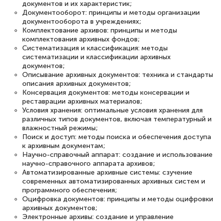
вежливое сопровождение! Всё чётко и
документов и их характеристик;
Документооборот: принципы и методы организации
понятно! Проходила повышение
документооборота в учреждениях;
квалификации. Ещё раз - СПАСИБО!
Комплектование архивов: принципы и методы
комплектования архивных фондов;
Систематизация и классификация: методы
систематизации и классификации архивных
документов;
Описывание архивных документов: техника и стандарты
Елена Петрикс
описания архивных документов;
Знаток города 5 уровня
Консервация документов: методы консервации и
реставрации архивных материалов;
11 марта 2026
Условия хранения: оптимальные условия хранения для
различных типов документов, включая температурный и
Всем добрый день! Я прошла курс
влажностный режимы;
Поиск и доступ: методы поиска и обеспечения доступа
повышени каалификации по
к архивным документам;
специальности «Тренер-преподаватель
Научно-справочный аппарат: создание и использование
научно-справочного аппарата архивов;
по тяжелой атлетике»! Хочется
Автоматизированные архивные системы: сзучение
подчеркуть, что при обращении
современных автоматизированных архивных систем и
программного обеспечения;
оперативно связались со мной
Оцифровка документов: принципы и методы оцифровки
специалисты, ответили на все
архивных документов;
Электронные архивы: создание и управление