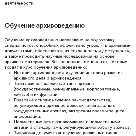
Выражаю благодарность за курс
деятельности.
повышения квалификации "Эксперт ЕГЭ по
русскому языку и литературе". Много
Обучение архивоведению
полезных материалов помогли
подготовиться к тестированию. Это
Обучение архивоведению направлено на подготовку
книги, методические рекомендации,
специалистов, способных эффективно управлять архивными
документами, обеспечивать их сохранность и доступность,
статьи. Времени на подготовку
а также проводить научные исследования на основе
достаточно. Курс помогает пройти
архивных материалов. Вот основные компоненты, которые
входят в курс обучения архивоведению:
аттестацию в школе. Спасибо!
История архивоведения: изучение истории развития
архивного дела и архивоведения;
Типы архивов: различные типы архивов
(государственные, муниципальные, корпоративные,
личные) и их функции;
Евгения Коротких
Правовые основы: изучение законодательства,
регулирующего архивное дело, включая законы о
Знаток города 2 уровня
государственных архивах, авторском праве и защите
информации;
12 марта 2026
Нормативные акты: ознакомление с нормативными
актами и стандартами, регулирующими работу архивов;
Спасибо большое Академии! Грамотное,
Типология документов: изучение различных типов