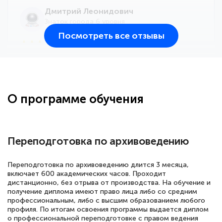
Дмитрий Леонидович
Знаток города 6 уровня
Посмотреть все отзывы
25 марта 2026
Здравствуйте, прошёл курс
переподготовки тренер-преподаватель
по всестилевому каратэ. Понравилось
О программе обучения
большое количество методических
работ для обучения и подготовки для
сдачи итоговой аттестации. Спасибо
Переподготовка по архивоведению
Переподготовка по архивоведению длится 3 месяца,
включает 600 академических часов. Проходит
Елена Кравченко
дистанционно, без отрыва от производства. На обучение и
Знаток города 5 уровня
получение диплома имеют право лица либо со средним
профессиональным, либо с высшим образованием любого
18 марта 2026
профиля. По итогам освоения программы выдается диплом
о профессиональной переподготовке с правом ведения