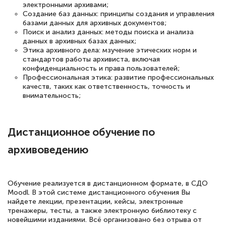
интересующие вопросы и в течении
электронными архивами;
Создание баз данных: принципы создания и управления
двух…
базами данных для архивных документов;
Поиск и анализ данных: методы поиска и анализа
данных в архивных базах данных;
Этика архивного дела: мзучение этических норм и
стандартов работы архивиста, включая
Светлана К
конфиденциальность и права пользователей;
Знаток города 7 уровня
Профессиональная этика: развитие профессиональных
качеств, таких как ответственность, точность и
внимательность;
10 марта 2026
Оставила заявку на обучение онлайн, мне
быстро ответили, разъяснили все детали.
Дистанционное обучение по
Обучение понравилось: огромное
архивоведению
количество тематической литературы,
пособий и учебников доступно на время
прохождения курса, удобная система
Обучение реализуется в дистанционном формате, в СДО
Moodl. В этой системе дистанционного обучения Вы
аттестации, проблем не возникло ни на
найдете лекции, презентации, кейсы, электронные
тренажеры, тесты, а также электронную библиотеку с
каком этапе…
новейшими изданиями. Всё организовано без отрыва от