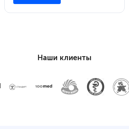
повышени каалификации по
специальности «Тренер-преподаватель
по тяжелой атлетике»! Хочется
подчеркуть, что при обращении
оперативно связались со мной
специалисты, ответили на все
интересующие вопросы и в течении
Наши клиенты
двух…
Светлана К
Знаток города 7 уровня
10 марта 2026
Оставила заявку на обучение онлайн, мне
быстро ответили, разъяснили все детали.