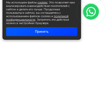
Мы используем файлы
cookies
. Это позволяет нам
анализировать взаимодействие посетителей с
сайтом и делать его лучше. Продолжая
пользоваться сайтом, вы соглашаетесь с
использованием файлов cookies и
политикой
конфиденциальности
. Запретить эти действия
можно в настройках браузера.
Принять
Академия повышения квалификации
и профессиональной
переподготовки
Написать в WhatsApp
+7 951 499 19 99