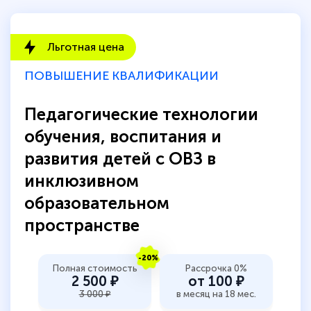
Обучение понравилось: огромное
количество тематической литературы,
Льготная цена
пособий и учебников доступно на время
прохождения курса, удобная система
ПОВЫШЕНИЕ КВАЛИФИКАЦИИ
аттестации, проблем не возникло ни на
Педагогические технологии
каком этапе…
обучения, воспитания и
развития детей с ОВЗ в
инклюзивном
образовательном
пространстве
-20%
Полная стоимость
Рассрочка 0%
2 500 ₽
от 100 ₽
3 000 ₽
в месяц на 18 мес.