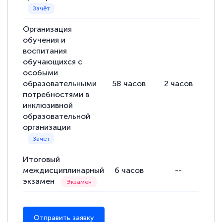
Организация
Евгения Коротких
обучения и
Знаток города 2 уровня
воспитания
обучающихся с
12 марта 2026
особыми
Спасибо большое Академии! Грамотное,
образовательными
58
часов
2
часов
56
потребностями в
вежливое сопровождение! Всё чётко и
инклюзивной
понятно! Проходила повышение
образовательной
квалификации. Ещё раз - СПАСИБО!
организации
Итоговый
междисциплинарный
6
часов
--
Елена Петрикс
экзамен
Знаток города 5 уровня
11 марта 2026
Отправить заявку
Всем добрый день! Я прошла курс