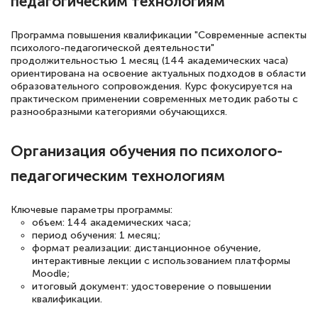
педагогическим технологиям
Елена Кравченко
Программа повышения квалификации "Современные аспекты
Знаток города 5 уровня
психолого-педагогической деятельности"
продолжительностью 1 месяц (144 академических часа)
ориентирована на освоение актуальных подходов в области
18 марта 2026
образовательного сопровождения. Курс фокусируется на
Выражаю благодарность за курс
практическом применении современных методик работы с
разнообразными категориями обучающихся.
повышения квалификации "Эксперт ЕГЭ по
русскому языку и литературе". Много
Организация обучения по психолого-
полезных материалов помогли
педагогическим технологиям
подготовиться к тестированию. Это
книги, методические рекомендации,
Ключевые параметры программы:
статьи. Времени на подготовку
объем: 144 академических часа;
достаточно. Курс помогает пройти
период обучения: 1 месяц;
формат реализации: дистанционное обучение,
аттестацию в школе. Спасибо!
интерактивные лекции с использованием платформы
Moodle;
итоговый документ: удостоверение о повышении
квалификации.