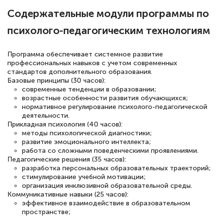
Евгения Коротких
Содержательные модули программы по
Знаток города 2 уровня
психолого-педагогическим технологиям
12 марта 2026
Спасибо большое Академии! Грамотное,
Программа обеспечивает системное развитие
профессиональных навыков с учетом современных
вежливое сопровождение! Всё чётко и
стандартов дополнительного образования.
понятно! Проходила повышение
Базовые принципы (30 часов):
современные тенденции в образовании;
квалификации. Ещё раз - СПАСИБО!
возрастные особенности развития обучающихся;
нормативное регулирование психолого-педагогической
деятельности.
Прикладная психология (40 часов):
методы психологической диагностики;
Елена Петрикс
развитие эмоционального интеллекта;
Знаток города 5 уровня
работа со сложными поведенческими проявлениями.
Педагогические решения (35 часов):
разработка персональных образовательных траекторий;
11 марта 2026
стимулирование учебной мотивации;
организация инклюзивной образовательной среды.
Всем добрый день! Я прошла курс
Коммуникативные навыки (25 часов):
повышени каалификации по
эффективное взаимодействие в образовательном
пространстве;
специальности «Тренер-преподаватель