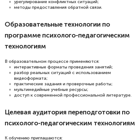
урегулирование конфликтных ситуаций;
по тяжелой атлетике»! Хочется
методы предоставления обратной связи.
подчеркуть, что при обращении
Образовательные технологии по
оперативно связались со мной
специалисты, ответили на все
программе психолого-педагогическим
интересующие вопросы и в течении
технологиям
двух…
В образовательном процессе применяются:
интерактивные форматы проведения занятий;
разбор реальных ситуаций с использованием
видеоформата;
Светлана К
практические задания и проверочные работы;
Знаток города 7 уровня
мультимедийные учебные ресурсы;
доступ к современной профессиональной литературе.
10 марта 2026
Оставила заявку на обучение онлайн, мне
Целевая аудитория переподготовки по
быстро ответили, разъяснили все детали.
психолого-педагогическим технологиям
Обучение понравилось: огромное
количество тематической литературы,
К обучению приглашаются: