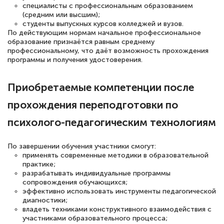
специалисты с профессиональным образованием
пособий и учебников доступно на время
(средним или высшим);
прохождения курса, удобная система
студенты выпускных курсов колледжей и вузов.
По действующим нормам начальное профессиональное
аттестации, проблем не возникло ни на
образование признаётся равным среднему
каком этапе…
профессиональному, что даёт возможность прохождения
программы и получения удостоверения.
Приобретаемые компетенции после
прохождения переподготовки по
психолого-педагогическим технологиям
По завершении обучения участники смогут:
применять современные методики в образовательной
практике;
разрабатывать индивидуальные программы
сопровождения обучающихся;
эффективно использовать инструменты педагогической
диагностики;
владеть техниками конструктивного взаимодействия с
участниками образовательного процесса;