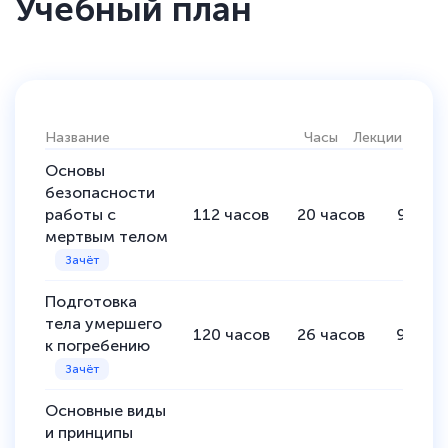
Учебный план
Название
Часы
Лекции
Прак
Основы
безопасности
работы с
112
часов
20
часов
92
час
мертвым телом
Подготовка
тела умершего
120
часов
26
часов
94
час
к погребению
Основные виды
и принципы