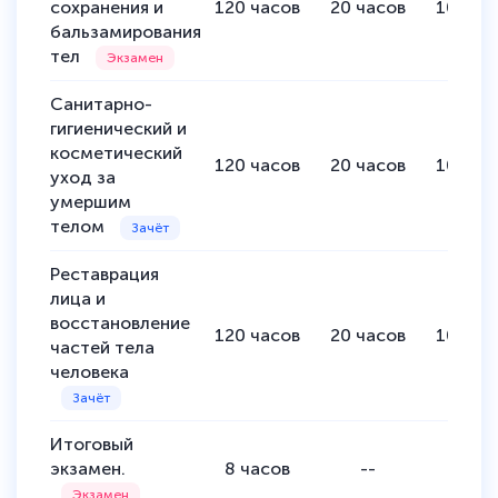
сохранения и
120
часов
20
часов
100
ча
бальзамирования
тел
Санитарно-
гигиенический и
косметический
120
часов
20
часов
100
ча
уход за
умершим
телом
Реставрация
лица и
восстановление
120
часов
20
часов
100
ча
частей тела
человека
Итоговый
экзамен.
8
часов
--
8
час